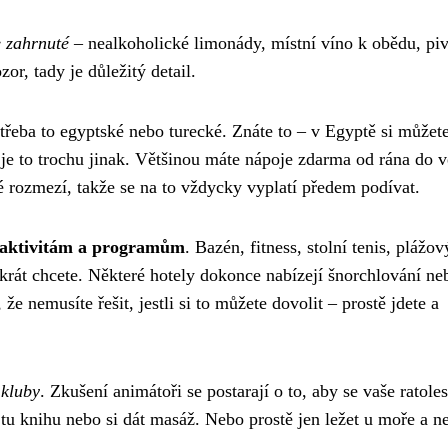
 zahrnuté
– nealkoholické limonády, místní víno k obědu, pi
or, tady je důležitý detail.
o třeba to egyptské nebo turecké. Znáte to – v Egyptě si můžete
 je to trochu jinak. Většinou máte nápoje zdarma od rána do v
é rozmezí, takže se na to vždycky vyplatí předem podívat.
m aktivitám a programům
. Bazén, fitness, stolní tenis, plážov
krát chcete. Některé hotely dokonce nabízejí šnorchlování ne
že nemusíte řešit, jestli si to můžete dovolit – prostě jdete a
 kluby
. Zkušení animátoři se postarají o to, aby se vaše ratoles
 tu knihu nebo si dát masáž. Nebo prostě jen ležet u moře a n