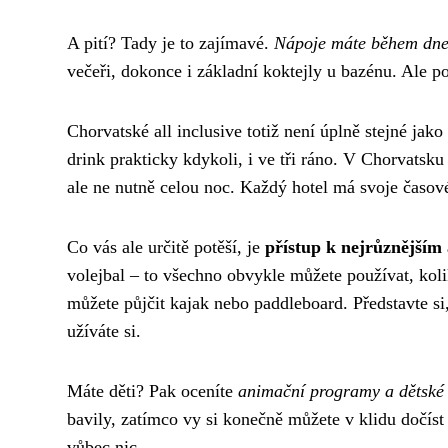
A pití? Tady je to zajímavé.
Nápoje máte během dne
večeři, dokonce i základní koktejly u bazénu. Ale poz
Chorvatské all inclusive totiž není úplně stejné jak
drink prakticky kdykoli, i ve tři ráno. V Chorvatsku
ale ne nutně celou noc. Každý hotel má svoje časov
Co vás ale určitě potěší, je
přístup k nejrůznější
volejbal – to všechno obvykle můžete používat, koli
můžete půjčit kajak nebo paddleboard. Představte si, 
užíváte si.
Máte děti? Pak oceníte
animační programy a dětské
bavily, zatímco vy si konečně můžete v klidu dočíst
vůbec nic.