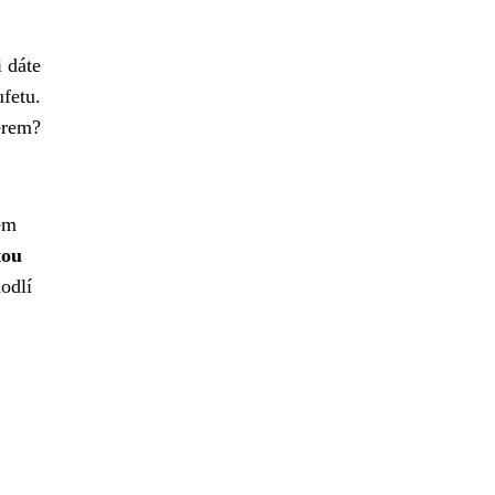
 dáte
ufetu.
érem?
těm
tou
odlí