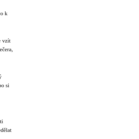
vo k
 vzít
ečera,
ý
bo si
ti
edělat