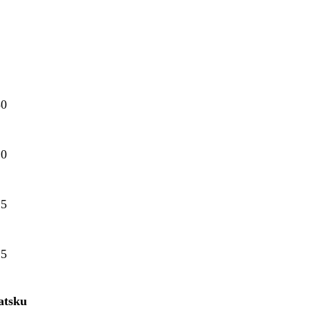
30
20
25
15
atsku