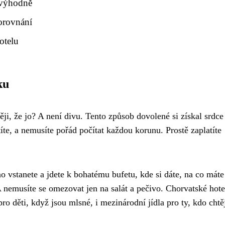
 výhodně
porovnání
otelu
ku
těji, že jo? A není divu. Tento způsob dovolené si získal srdce
títe, a nemusíte pořád počítat každou korunu. Prostě zaplatíte
o vstanete a jdete k bohatému bufetu, kde si dáte, na co máte
 nemusíte se omezovat jen na salát a pečivo. Chorvatské hote
 pro děti, když jsou mlsné, i mezinárodní jídla pro ty, kdo chtě