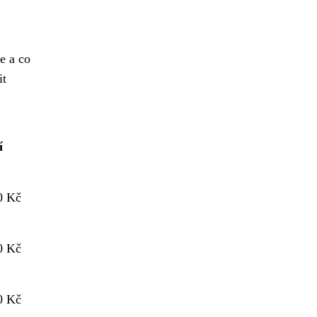
de a co
it
í
0 Kč
0 Kč
0 Kč