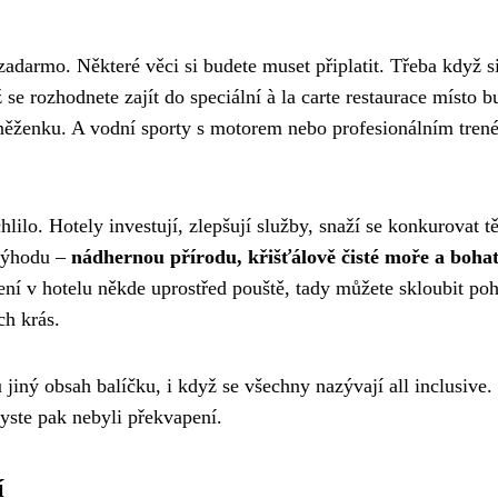
adarmo. Některé věci si budete muset připlatit. Třeba když si
se rozhodnete zajít do speciální à la carte restaurace místo b
eněženku. A vodní sporty s motorem nebo profesionálním tren
hlilo. Hotely investují, zlepšují služby, snaží se konkurovat 
 výhodu –
nádhernou přírodu, křišťálově čisté moře a boha
ření v hotelu někde uprostřed pouště, tady můžete skloubit poh
ch krás.
 jiný obsah balíčku, i když se všechny nazývají all inclusive.
byste pak nebyli překvapení.
í