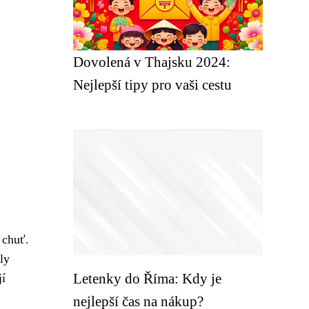
Dovolená v Thajsku 2024:
Nejlepší tipy pro vaši cestu
 chuť.
ly
Letenky do Říma: Kdy je
jí
nejlepší čas na nákup?