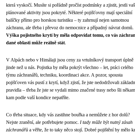
která vyskočí. Musíte si pořádně pročíst podmínky a zjistit, jestli va
plánované aktivity jsou pokryté. Některé pojišťovny mají speciální
balíčky přímo pro horskou turistiku – ty zahrnují nejen samotnou
záchranu, ale třeba i převoz do nemocnice a případný návrat domů.
Výška pojistného krytí by měla odpovídat tomu, co vás záchra
dané oblasti může reálně stát
.
V Alpách nebo v Himálaji jsou ceny za vrtulníkový transport úplně
jinde než u nás. Pojistka by měla pokrýt všechno – let, práci celého
týmu záchranářů, techniku, koordinaci akce. A pozor, spousta
pojišťoven vás pustí z krytí, když zjistí, že jste nedodržovali základn
pravidla – třeba že jste se vydali mimo značené trasy nebo šli někam
kam podle vaší kondice nepatříte.
Co třeba situace, kdy vás zastihne bouřka a nemůžete z hor dolů?
Nejste zranění, ale potřebujete pomoc.
I tady může být nutný zásah
záchranářů
a věřte, že to taky něco stojí. Dobré pojištění by mělo kr