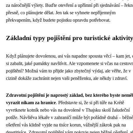
za náročnější výlety. Buďte otevření a upřímní při sjednávání – řekn
přesně, co plánujete dělat. Jen tak se vyhnete nepříjemným
překvapením, když budete pojistku opravdu potřebovat.
Základní typy pojištění pro turistické aktivit
Když plánujete dovolenou, asi vás napadne spousta věcí – kam jet, 
si zabalit, jaké památky navštívit. Ale vzpomenete si včas na cestov
pojištění? Možná vám to přijde jako zbytečný výdaj, ale věřte, že v
cizině dokáže zachránit nejen vaši peněženku, ale někdy i zdraví.
Zdravotní pojištění je naprostý základ, bez kterého byste neměl
vyrazit nikam za hranice
. Představte si, že si při túře na Krétě
vyvrtknete kotník nebo vás na dovolené v Thajsku skolí žaludeční
potíže. Návštěva lékaře v zahraničí může být pořádně drahá – běžn
ošetření vás klidně vyjde na tisíce korun, vážnější zákrok pak na
desetitisíce. Zdravotní pojištění vám pokryje nejen běžné ošetření, al