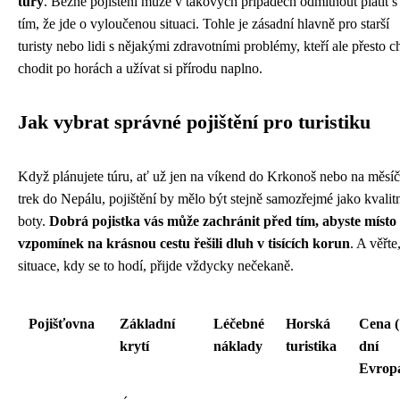
túry
. Běžné pojištění může v takových případech odmítnout platit s
tím, že jde o vyloučenou situaci. Tohle je zásadní hlavně pro starší
turisty nebo lidi s nějakými zdravotními problémy, kteří ale přesto ch
chodit po horách a užívat si přírodu naplno.
Jak vybrat správné pojištění pro turistiku
Když plánujete túru, ať už jen na víkend do Krkonoš nebo na měsíč
trek do Nepálu, pojištění by mělo být stejně samozřejmé jako kvalit
boty.
Dobrá pojistka vás může zachránit před tím, abyste místo
vzpomínek na krásnou cestu řešili dluh v tisících korun
. A věřte
situace, kdy se to hodí, přijde vždycky nečekaně.
Pojišťovna
Základní
Léčebné
Horská
Cena (
krytí
náklady
turistika
dní
Evrop