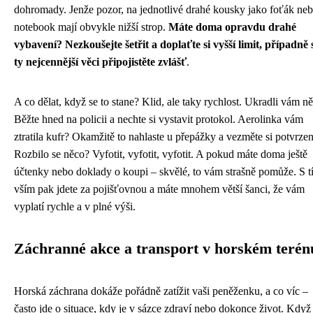
dohromady. Jenže pozor, na jednotlivé drahé kousky jako foťák ne
notebook mají obvykle nižší strop.
Máte doma opravdu drahé
vybavení? Nezkoušejte šetřit a doplaťte si vyšší limit, případně 
ty nejcennější věci připojistěte zvlášť
.
A co dělat, když se to stane? Klid, ale taky rychlost. Ukradli vám n
Běžte hned na policii a nechte si vystavit protokol. Aerolinka vám
ztratila kufr? Okamžitě to nahlaste u přepážky a vezměte si potvrzen
Rozbilo se něco? Vyfotit, vyfotit, vyfotit. A pokud máte doma ještě
účtenky nebo doklady o koupi – skvělé, to vám strašně pomůže. S t
vším pak jdete za pojišťovnou a máte mnohem větší šanci, že vám
vyplatí rychle a v plné výši.
Záchranné akce a transport v horském terén
Horská záchrana dokáže pořádně zatížit vaši peněženku, a co víc –
často jde o situace, kdy je v sázce zdraví nebo dokonce život. Když 