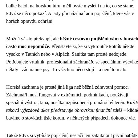
balíte batoh na horskou túru, měli byste myslet i na to, co se stane,
když se něco pokazí. A tady přichází na řadu pojištění, které vás v
horách opravdu ochrání.
Možná vás to překvapí, ale
běžné cestovní pojištění vám v horác
často moc nepomůže
. Představte si, že si vykroutíte kotník někde
vysoko v Tatrách nebo v Alpách. Sanitka tam prostě nedojede.
Potřebujete vrtulník, profesionální záchranáře se speciálním výcvik
někdy i záchranné psy. To všechno něco stojí – a není to málo.
Horská záchrana je prostě jiná liga než běžná zdravotní pomoc.
Záchranáři musí fungovat v extrémních podmínkách, používají
speciální výstroj, lana, nosítka uzpůsobená pro náročný terén.
Každ
taková výjezdová akce představuje obrovskou finanční zátěž
– klidn
bavíme o stovkách tisíc korun, v některých případech dokonce víc.
Takže když si vybíráte pojištění, nestačí jen zakliknout první nabídk