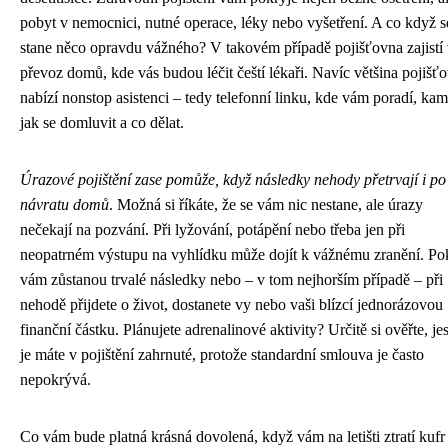
pobyt v nemocnici, nutné operace, léky nebo vyšetření. A co když s
stane něco opravdu vážného? V takovém případě pojišťovna zajistí
převoz domů, kde vás budou léčit čeští lékaři. Navíc většina pojišť
nabízí nonstop asistenci – tedy telefonní linku, kde vám poradí, kam 
jak se domluvit a co dělat.
Úrazové pojištění zase pomůže, když následky nehody přetrvají i po
návratu domů
. Možná si říkáte, že se vám nic nestane, ale úrazy
nečekají na pozvání. Při lyžování, potápění nebo třeba jen při
neopatrném výstupu na vyhlídku může dojít k vážnému zranění. P
vám zůstanou trvalé následky nebo – v tom nejhorším případě – při
nehodě přijdete o život, dostanete vy nebo vaši blízcí jednorázovou
finanční částku. Plánujete adrenalinové aktivity? Určitě si ověřte, jes
je máte v pojištění zahrnuté, protože standardní smlouva je často
nepokrývá.
Co vám bude platná krásná dovolená, když vám na letišti ztratí kufr