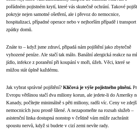
pořádném pojistném krytí, které vás skutečně ochrání. Takové pojišt
pokryje nejen samotné ošetření, ale i převoz do nemocnice,
hospitalizaci, případné operace nebo v nejhorším případě i transport
zpátky domů.
Znáte to – když jsme zdraví, připadá nám pojištění jako zbytečně
vyhozené peníze. Ale stačí tak málo. Banální alergická reakce na mí
jídlo, infekce z poranění při koupání v moři, úžeh. Věci, které se
můžou stát úplně každému.
Jak vybrat správné pojištění?
Klíčová je výše pojistného plnění.
Pr
Evropu většinou stačí dva miliony korun, ale jedete-li do Ameriky 
Kanady, počítejte minimálně s pěti miliony, radši víc. Ceny ve zdejš
nemocnicích jsou prostě šílené. A nezapomeňte na rozsah služeb –
asistenční linka dostupná nonstop v češtině vám může zachránit
spoustu nervů, když si budete v cizí zemi nevíte rady.