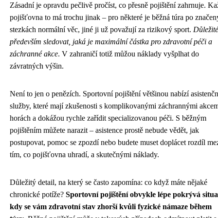
Zásadní je opravdu pečlivě pročíst, co přesně pojištění zahrnuje. K
pojišťovna to má trochu jinak – pro některé je běžná túra po znače
stezkách normální věc, jiné ji už považují za rizikový sport.
Důležité
především sledovat, jaká je maximální částka pro zdravotní péči a
záchranné akce
. V zahraničí totiž můžou náklady vyšplhat do
závratných výšin.
Není to jen o penězích. Sportovní pojištění většinou nabízí asistenčn
služby, které mají zkušenosti s komplikovanými záchrannými akcem
horách a dokážou rychle zařídit specializovanou péči. S běžným
pojištěním můžete narazit – asistence prostě nebude vědět, jak
postupovat, pomoc se zpozdí nebo budete muset doplácet rozdíl me
tím, co pojišťovna uhradí, a skutečnými náklady.
Důležitý detail, na který se často zapomína: co když máte nějaké
chronické potíže?
Sportovní pojištění obvykle lépe pokrývá situa
kdy se vám zdravotní stav zhorší kvůli fyzické námaze během