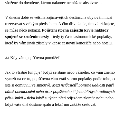
vložené do dovolené, kterou nakonec nemůžete absolvovat.
V dnešní době se většina zajímavějších destinací a ubytování musí
rezervovat s velkým předstihem. A čím dřív platíte, tím víc riskujete,
se může něco pokazit.
Pojištění storna zájezdu kryje náklady
spojené se zrušením cesty
– tedy ty často astronomické poplatky,
které by vám jinak zůstaly v kapse cestovní kanceláře nebo hotelu.
## Kdy vám pojišťovna pomůže?
Jak to vlastně funguje? Když se stane něco vážného, co vám znemo
vyrazit na cestu, pojišťovna vám vrátí storno poplatky podle toho, c
jste si domluvili ve smlouvě.
Mezi nejčastější pojistné události patří
náhlé onemocnění nebo úraz pojištěného či jeho blízkých rodinných
příslušníků
– třeba když si týden před odjezdem zlomíte nohu nebo
když vaše dítě dostane spálu a lékař mu zakáže cestovat.