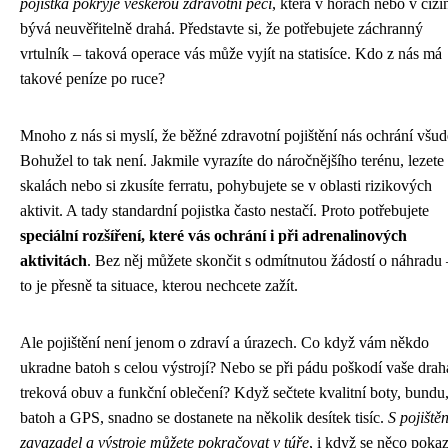
pojistka pokryje veškerou zdravotní péči
, která v horách nebo v cizi
bývá neuvěřitelně drahá. Představte si, že potřebujete záchranný
vrtulník – taková operace vás může vyjít na statisíce. Kdo z nás má
takové peníze po ruce?
Mnoho z nás si myslí, že běžné zdravotní pojištění nás ochrání všud
Bohužel to tak není. Jakmile vyrazíte do náročnějšího terénu, lezete
skalách nebo si zkusíte ferratu, pohybujete se v oblasti rizikových
aktivit. A tady standardní pojistka často nestačí. Proto potřebujete
speciální rozšíření, které vás ochrání i při adrenalinových
aktivitách
. Bez něj můžete skončit s odmítnutou žádostí o náhradu 
to je přesně ta situace, kterou nechcete zažít.
Ale pojištění není jenom o zdraví a úrazech. Co když vám někdo
ukradne batoh s celou výstrojí? Nebo se při pádu poškodí vaše drah
treková obuv a funkční oblečení? Když sečtete kvalitní boty, bundu
batoh a GPS, snadno se dostanete na několik desítek tisíc.
S pojiště
zavazadel a výstroje můžete pokračovat v túře
, i když se něco pokaz