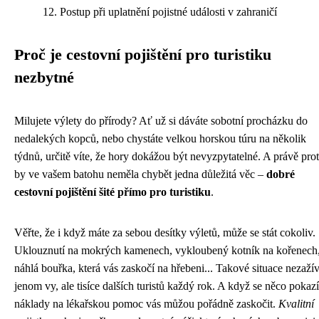
Postup při uplatnění pojistné události v zahraničí
Proč je cestovní pojištění pro turistiku
nezbytné
Milujete výlety do přírody? Ať už si dáváte sobotní procházku do
nedalekých kopců, nebo chystáte velkou horskou túru na několik
týdnů, určitě víte, že hory dokážou být nevyzpytatelné. A právě pro
by ve vašem batohu neměla chybět jedna důležitá věc –
dobré
cestovní pojištění šité přímo pro turistiku
.
Věřte, že i když máte za sebou desítky výletů, může se stát cokoliv.
Uklouznutí na mokrých kamenech, vykloubený kotník na kořenech
náhlá bouřka, která vás zaskočí na hřebeni... Takové situace nezaží
jenom vy, ale tisíce dalších turistů každý rok. A když se něco pokazí
náklady na lékařskou pomoc vás můžou pořádně zaskočit.
Kvalitní