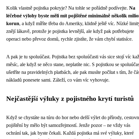
Kolik vlastně pojistka pokryje? Na tohle se pořádně podívejte.
Na
léčebné výlohy byste měli mít pojištěné minimálně několik mili
korun
, a když míříte třeba do Ameriky, klidně ještě víc. Nízké limit
znějí lákavě, protože je pojistka levnější, ale když pak potřebujete
operaci nebo převoz domů, rychle zjistíte, že vám chybí statisíce.
A pak je tu spoluúčast. Pojistka bez spoluúčasti vás sice stojí víc ka
měsíc, ale když se něco stane, neplatíte nic. S pojistkou se spoluúčas
ušetříte na pravidelných platbách, ale pak musíte počítat s tím, že čá
nákladů ponesete sami. Záleží, co vám víc vyhovuje.
Nejčastější výluky z pojistného krytí turistů
Když se chystáte na túru do hor nebo delší výlet do přírody, cestovn
pojištění by mělo být samozřejmostí. Jenže pozor – ne vždy vás
ochrání tak, jak byste čekali. Každá pojistka má své výluky, které