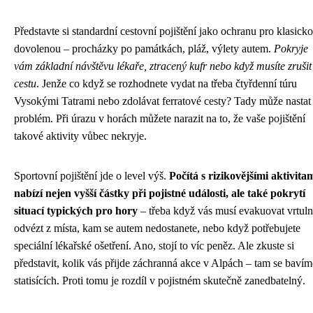
Představte si standardní cestovní pojištění jako ochranu pro klasick
dovolenou – procházky po památkách, pláž, výlety autem.
Pokryje
vám základní návštěvu lékaře, ztracený kufr nebo když musíte zrušit
cestu
. Jenže co když se rozhodnete vydat na třeba čtyřdenní túru
Vysokými Tatrami nebo zdolávat ferratové cesty? Tady může nastat
problém. Při úrazu v horách můžete narazit na to, že vaše pojištění
takové aktivity vůbec nekryje.
Sportovní pojištění jde o level výš.
Počítá s rizikovějšími aktivita
nabízí nejen vyšší částky při pojistné události, ale také pokrytí
situací typických pro hory
– třeba když vás musí evakuovat vrtuln
odvézt z místa, kam se autem nedostanete, nebo když potřebujete
speciální lékařské ošetření. Ano, stojí to víc peněz. Ale zkuste si
představit, kolik vás přijde záchranná akce v Alpách – tam se bavím
statisících. Proti tomu je rozdíl v pojistném skutečně zanedbatelný.