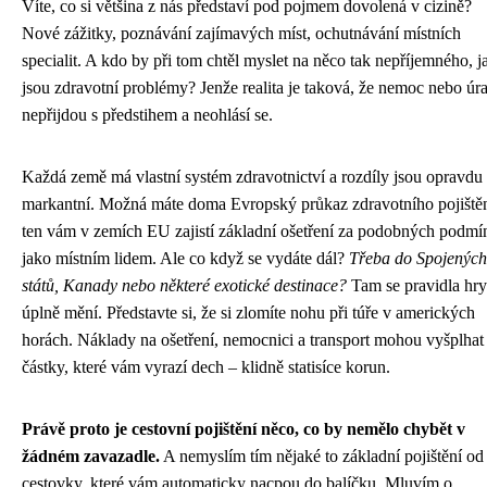
Víte, co si většina z nás představí pod pojmem dovolená v cizině?
Nové zážitky, poznávání zajímavých míst, ochutnávání místních
specialit. A kdo by při tom chtěl myslet na něco tak nepříjemného, j
jsou zdravotní problémy? Jenže realita je taková, že nemoc nebo úr
nepřijdou s předstihem a neohlásí se.
Každá země má vlastní systém zdravotnictví a rozdíly jsou opravdu
markantní. Možná máte doma Evropský průkaz zdravotního pojištěn
ten vám v zemích EU zajistí základní ošetření za podobných podmí
jako místním lidem. Ale co když se vydáte dál?
Třeba do Spojených
států, Kanady nebo některé exotické destinace?
Tam se pravidla hry
úplně mění. Představte si, že si zlomíte nohu při túře v amerických
horách. Náklady na ošetření, nemocnici a transport mohou vyšplhat
částky, které vám vyrazí dech – klidně statisíce korun.
Právě proto je cestovní pojištění něco, co by nemělo chybět v
žádném zavazadle.
A nemyslím tím nějaké to základní pojištění od
cestovky, které vám automaticky nacpou do balíčku. Mluvím o