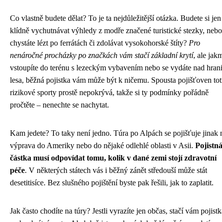
Co vlastně budete dělat? To je ta nejdůležitější otázka. Budete si jen
klídně vychutnávat výhledy z modře značené turistické stezky, nebo
chystáte lézt po ferrátách či zdolávat vysokohorské štíty?
Pro
nenáročné procházky po značkách vám stačí základní krytí
, ale jak
vstoupíte do terénu s lezeckým vybavením nebo se vydáte nad hrani
lesa, běžná pojistka vám může být k ničemu. Spousta pojišťoven tot
rizikové sporty prostě nepokrývá, takže si ty podmínky pořádně
pročtěte – nenechte se nachytat.
Kam jedete? To taky není jedno. Túra po Alpách se pojišťuje jinak 
výprava do Ameriky nebo do nějaké odlehlé oblasti v Asii.
Pojistn
částka musí odpovídat tomu, kolik v dané zemi stojí zdravotní
péče
. V některých státech vás i běžný zánět středouší může stát
desetitisíce. Bez slušného pojištění byste pak řešili, jak to zaplatit.
Jak často chodíte na túry? Jestli vyrazíte jen občas, stačí vám pojistk