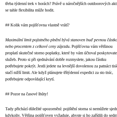
třeba týdenní trek v horách? Právě u náročnějších outdoorových akti
se tahle flexibilita může hodit.
## Kolik vám pojišťovna vlastně vrátí?
Maximální limit pojistného plnění bývá stanoven buď pevnou částk
nebo procentem z celkové ceny zájezdu
. Pojišťovna vám většinou
proplatí skutečné storno poplatky, které by vám účtoval poskytovate
služeb. Proto si při sjednávání dobře rozmyslete, jakou částku
potřebujete pokrýt. Jestli jedete na levnější dovolenou za patnáct tisí
stačí nižší limit. Ale když plánujete třítýdenní expedici za sto tisíc,
potřebujete odpovídající krytí.
## Pozor na časové lhůty!
Tady přichází důležité upozornění: pojištění storna si nemůžete sjed
kdykoliv. Většina pojišťoven vyžaduje, abyste si ho zařídili do sedm