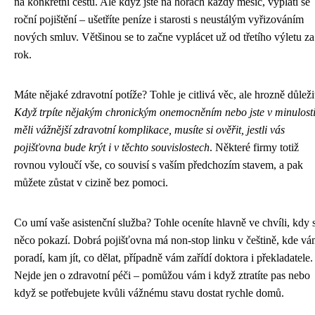
na konkrétní cestu. Ale když jste na horách každý měsíc, vyplatí se
roční pojištění – ušetříte peníze i starosti s neustálým vyřizováním
nových smluv. Většinou se to začne vyplácet už od třetího výletu za
rok.
Máte nějaké zdravotní potíže? Tohle je citlivá věc, ale hrozně důleži
Když trpíte nějakým chronickým onemocněním nebo jste v minulost
měli vážnější zdravotní komplikace, musíte si ověřit, jestli vás
pojišťovna bude krýt i v těchto souvislostech
. Některé firmy totiž
rovnou vyloučí vše, co souvisí s vaším předchozím stavem, a pak
můžete zůstat v cizině bez pomoci.
Co umí vaše asistenční služba? Tohle oceníte hlavně ve chvíli, kdy 
něco pokazí. Dobrá pojišťovna má non-stop linku v češtině, kde v
poradí, kam jít, co dělat, případně vám zařídí doktora i překladatele.
Nejde jen o zdravotní péči – pomůžou vám i když ztratíte pas nebo
když se potřebujete kvůli vážnému stavu dostat rychle domů.