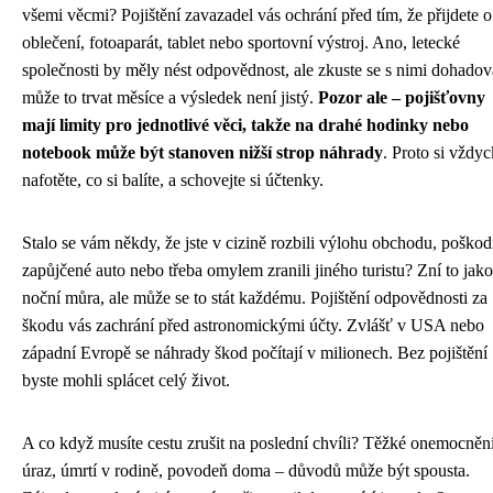
všemi věcmi? Pojištění zavazadel vás ochrání před tím, že přijdete o
oblečení, fotoaparát, tablet nebo sportovní výstroj. Ano, letecké
společnosti by měly nést odpovědnost, ale zkuste se s nimi dohadov
může to trvat měsíce a výsledek není jistý.
Pozor ale – pojišťovny
mají limity pro jednotlivé věci, takže na drahé hodinky nebo
notebook může být stanoven nižší strop náhrady
. Proto si vždy
nafotěte, co si balíte, a schovejte si účtenky.
Stalo se vám někdy, že jste v cizině rozbili výlohu obchodu, poškodi
zapůjčené auto nebo třeba omylem zranili jiného turistu? Zní to jako
noční můra, ale může se to stát každému. Pojištění odpovědnosti za
škodu vás zachrání před astronomickými účty. Zvlášť v USA nebo
západní Evropě se náhrady škod počítají v milionech. Bez pojištění
byste mohli splácet celý život.
A co když musíte cestu zrušit na poslední chvíli? Těžké onemocnění
úraz, úmrtí v rodině, povodeň doma – důvodů může být spousta.