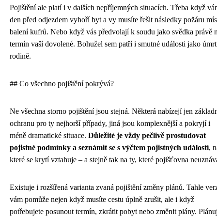
Pojištění ale platí i v dalších nepříjemných situacích. Třeba když v
den před odjezdem vyhoří byt a vy musíte řešit následky požáru mís
balení kufrů. Nebo když vás předvolají k soudu jako svědka právě 
termín vaší dovolené. Bohužel sem patří i smutné události jako úmrt
rodině.
## Co všechno pojištění pokrývá?
Ne všechna storno pojištění jsou stejná. Některá nabízejí jen základ
ochranu pro ty nejhorší případy, jiná jsou komplexnější a pokryjí i
méně dramatické situace.
Důležité je vždy pečlivě prostudovat
pojistné podmínky a seznámit se s výčtem pojistných událostí
, 
které se krytí vztahuje – a stejně tak na ty, které pojišťovna neuznáv
Existuje i rozšířená varianta zvaná pojištění změny plánů. Tahle ver
vám pomůže nejen když musíte cestu úplně zrušit, ale i když
potřebujete posunout termín, zkrátit pobyt nebo změnit plány. Plánu