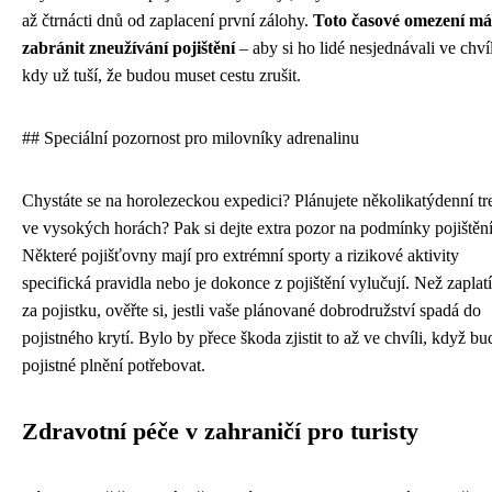
až čtrnácti dnů od zaplacení první zálohy.
Toto časové omezení má
zabránit zneužívání pojištění
– aby si ho lidé nesjednávali ve chvíl
kdy už tuší, že budou muset cestu zrušit.
## Speciální pozornost pro milovníky adrenalinu
Chystáte se na horolezeckou expedici? Plánujete několikatýdenní tr
ve vysokých horách? Pak si dejte extra pozor na podmínky pojištění
Některé pojišťovny mají pro extrémní sporty a rizikové aktivity
specifická pravidla nebo je dokonce z pojištění vylučují. Než zaplatí
za pojistku, ověřte si, jestli vaše plánované dobrodružství spadá do
pojistného krytí. Bylo by přece škoda zjistit to až ve chvíli, když bu
pojistné plnění potřebovat.
Zdravotní péče v zahraničí pro turisty