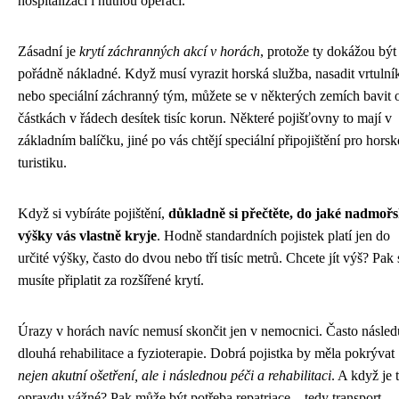
hospitalizaci i nutnou operaci.
Zásadní je
krytí záchranných akcí v horách
, protože ty dokážou být
pořádně nákladné. Když musí vyrazit horská služba, nasadit vrtulní
nebo speciální záchranný tým, můžete se v některých zemích bavit 
částkách v řádech desítek tisíc korun. Některé pojišťovny to mají v
základním balíčku, jiné po vás chtějí speciální připojištění pro hors
turistiku.
Když si vybíráte pojištění,
důkladně si přečtěte, do jaké nadmoř
výšky vás vlastně kryje
. Hodně standardních pojistek platí jen do
určité výšky, často do dvou nebo tří tisíc metrů. Chcete jít výš? Pak 
musíte připlatit za rozšířené krytí.
Úrazy v horách navíc nemusí skončit jen v nemocnici. Často násled
dlouhá rehabilitace a fyzioterapie. Dobrá pojistka by měla pokrývat
nejen akutní ošetření, ale i následnou péči a rehabilitaci
. A když je 
opravdu vážné? Pak může být potřeba repatriace – tedy transport