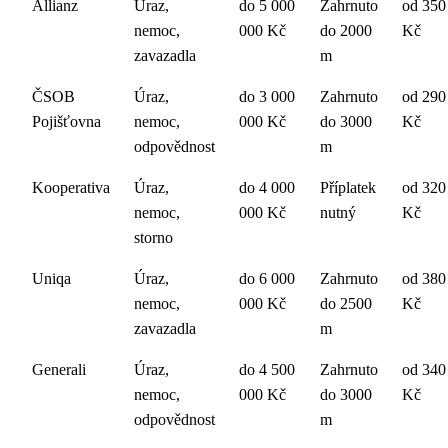
Allianz
Úraz,
do 5 000
Zahrnuto
od 350
nemoc,
000 Kč
do 2000
Kč
zavazadla
m
ČSOB
Úraz,
do 3 000
Zahrnuto
od 290
Pojišťovna
nemoc,
000 Kč
do 3000
Kč
odpovědnost
m
Kooperativa
Úraz,
do 4 000
Příplatek
od 320
nemoc,
000 Kč
nutný
Kč
storno
Uniqa
Úraz,
do 6 000
Zahrnuto
od 380
nemoc,
000 Kč
do 2500
Kč
zavazadla
m
Generali
Úraz,
do 4 500
Zahrnuto
od 340
nemoc,
000 Kč
do 3000
Kč
odpovědnost
m