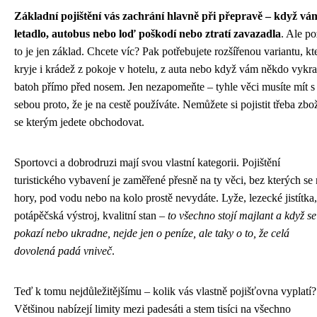
Základní pojištění vás zachrání hlavně při přepravě – když vá
letadlo, autobus nebo loď poškodí nebo ztratí zavazadla
. Ale po
to je jen základ. Chcete víc? Pak potřebujete rozšířenou variantu, kt
kryje i krádež z pokoje v hotelu, z auta nebo když vám někdo vykr
batoh přímo před nosem. Jen nezapomeňte – tyhle věci musíte mít s
sebou proto, že je na cestě používáte. Nemůžete si pojistit třeba zbož
se kterým jedete obchodovat.
Sportovci a dobrodruzi mají svou vlastní kategorii. Pojištění
turistického vybavení je zaměřené přesně na ty věci, bez kterých se
hory, pod vodu nebo na kolo prostě nevydáte. Lyže, lezecké jistítka,
potápěčská výstroj, kvalitní stan –
to všechno stojí majlant a když se
pokazí nebo ukradne, nejde jen o peníze, ale taky o to, že celá
dovolená padá vniveč
.
Teď k tomu nejdůležitějšímu – kolik vás vlastně pojišťovna vyplatí?
Většinou nabízejí limity mezi padesáti a stem tisíci na všechno