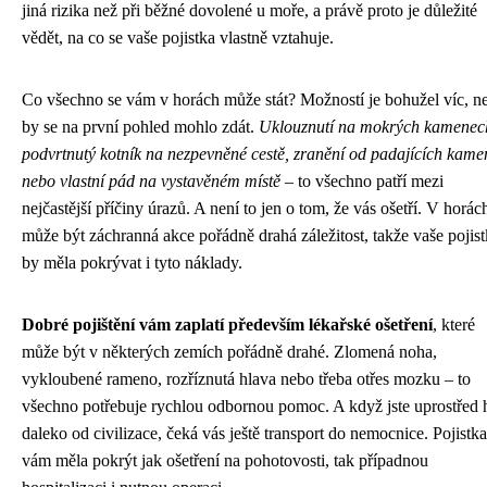
jiná rizika než při běžné dovolené u moře, a právě proto je důležité
vědět, na co se vaše pojistka vlastně vztahuje.
Co všechno se vám v horách může stát? Možností je bohužel víc, n
by se na první pohled mohlo zdát.
Uklouznutí na mokrých kamenec
podvrtnutý kotník na nezpevněné cestě, zranění od padajících kame
nebo vlastní pád na vystavěném místě
– to všechno patří mezi
nejčastější příčiny úrazů. A není to jen o tom, že vás ošetří. V horác
může být záchranná akce pořádně drahá záležitost, takže vaše pojis
by měla pokrývat i tyto náklady.
Dobré pojištění vám zaplatí především lékařské ošetření
, které
může být v některých zemích pořádně drahé. Zlomená noha,
vykloubené rameno, rozříznutá hlava nebo třeba otřes mozku – to
všechno potřebuje rychlou odbornou pomoc. A když jste uprostřed 
daleko od civilizace, čeká vás ještě transport do nemocnice. Pojistk
vám měla pokrýt jak ošetření na pohotovosti, tak případnou