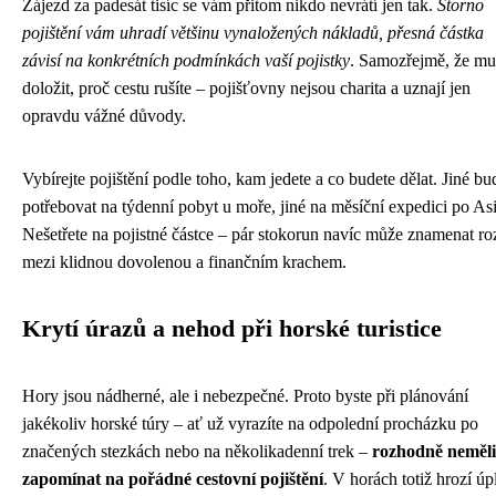
Zájezd za padesát tisíc se vám přitom nikdo nevrátí jen tak.
Storno
pojištění vám uhradí většinu vynaložených nákladů, přesná částka
závisí na konkrétních podmínkách vaší pojistky
. Samozřejmě, že mu
doložit, proč cestu rušíte – pojišťovny nejsou charita a uznají jen
opravdu vážné důvody.
Vybírejte pojištění podle toho, kam jedete a co budete dělat. Jiné bu
potřebovat na týdenní pobyt u moře, jiné na měsíční expedici po Asi
Nešetřete na pojistné částce – pár stokorun navíc může znamenat ro
mezi klidnou dovolenou a finančním krachem.
Krytí úrazů a nehod při horské turistice
Hory jsou nádherné, ale i nebezpečné. Proto byste při plánování
jakékoliv horské túry – ať už vyrazíte na odpolední procházku po
značených stezkách nebo na několikadenní trek –
rozhodně neměli
zapomínat na pořádné cestovní pojištění
. V horách totiž hrozí úp