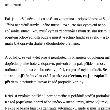
nebo ztratí.
Pak je tu ještě něco, na co se často zapomína – odpovědnost za ško
Třeba nechtěně srazíte jiného turistu, rozbijete mu vybavení nebo
způsobíte situaci, kdy musí vyrazit záchranáři i kvůli dalším lidem.
pojištění odpovědnosti budete muset všechno hradit ze svého – a to
může být opravdu drahé a dlouhodobé břemeno.
A co když se váš výlet prostě neuskuteční? Plánujete dovolenou mě
dopředu, platíte hotely, dopravu, průvodce... a pak přijde nemoc,
rodinná komplikace nebo něco v práci, co prostě nejde odložit.
Se
storno pojištěním vám vrátí peníze za všechno, co jste zaplatili
předem
, a nebudete litovat každé propadlé koruny.
Když si vybíráte pojištění, nezapomeňte si pořádně pročíst podmínk
Každá pojišťovna nabízí něco jiného – různé limity, různé výjimky.
Někde je běžná turistika zahrnuta automaticky, jinde si musíte připlat