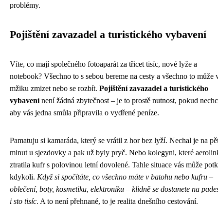
problémy.
Pojištění zavazadel a turistického vybavení
Víte, co mají společného fotoaparát za třicet tisíc, nové lyže a
notebook? Všechno to s sebou bereme na cesty a všechno to může 
mžiku zmizet nebo se rozbít.
Pojištění zavazadel a turistického
vybavení
není žádná zbytečnost – je to prostě nutnost, pokud nechc
aby vás jedna smůla připravila o vydřené peníze.
Pamatuju si kamaráda, který se vrátil z hor bez lyží. Nechal je na pě
minut u sjezdovky a pak už byly pryč. Nebo kolegyni, které aerolin
ztratila kufr s polovinou letní dovolené. Tahle situace vás může potk
kdykoli.
Když si spočítáte, co všechno máte v batohu nebo kufru –
oblečení, boty, kosmetiku, elektroniku – klidně se dostanete na pade
i sto tisíc
. A to není přehnané, to je realita dnešního cestování.