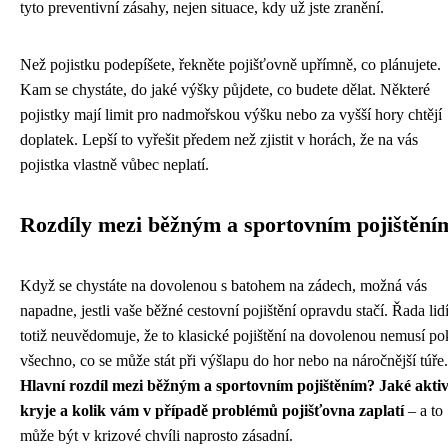
tyto preventivní zásahy, nejen situace, kdy už jste zranění.
Než pojistku podepíšete, řekněte pojišťovně upřímně, co plánujete.
Kam se chystáte, do jaké výšky půjdete, co budete dělat. Některé
pojistky mají limit pro nadmořskou výšku nebo za vyšší hory chtějí
doplatek. Lepší to vyřešit předem než zjistit v horách, že na vás
pojistka vlastně vůbec neplatí.
Rozdíly mezi běžným a sportovním pojištění
Když se chystáte na dovolenou s batohem na zádech, možná vás
napadne, jestli vaše běžné cestovní pojištění opravdu stačí. Řada lidí
totiž neuvědomuje, že to klasické pojištění na dovolenou nemusí po
všechno, co se může stát při výšlapu do hor nebo na náročnější túře.
Hlavní rozdíl mezi běžným a sportovním pojištěním? Jaké aktiv
kryje a kolik vám v případě problémů pojišťovna zaplatí
– a to
může být v krizové chvíli naprosto zásadní.