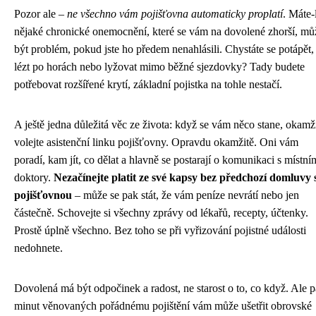
Pozor ale –
ne všechno vám pojišťovna automaticky proplatí
. Máte-
nějaké chronické onemocnění, které se vám na dovolené zhorší, mů
být problém, pokud jste ho předem nenahlásili. Chystáte se potápět,
lézt po horách nebo lyžovat mimo běžné sjezdovky? Tady budete
potřebovat rozšířené krytí, základní pojistka na tohle nestačí.
A ještě jedna důležitá věc ze života: když se vám něco stane, okamž
volejte asistenční linku pojišťovny. Opravdu okamžitě. Oni vám
poradí, kam jít, co dělat a hlavně se postarají o komunikaci s místní
doktory.
Nezačínejte platit ze své kapsy bez předchozí domluvy 
pojišťovnou
– může se pak stát, že vám peníze nevrátí nebo jen
částečně. Schovejte si všechny zprávy od lékařů, recepty, účtenky.
Prostě úplně všechno. Bez toho se při vyřizování pojistné události
nedohnete.
Dovolená má být odpočinek a radost, ne starost o to, co když. Ale p
minut věnovaných pořádnému pojištění vám může ušetřit obrovské