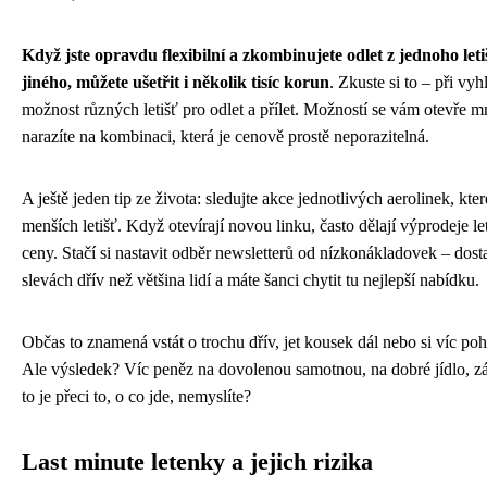
Když jste opravdu flexibilní a zkombinujete odlet z jednoho leti
jiného, můžete ušetřit i několik tisíc korun
. Zkuste si to – při vy
možnost různých letišť pro odlet a přílet. Možností se vám otevře
narazíte na kombinaci, která je cenově prostě neporazitelná.
A ještě jeden tip ze života: sledujte akce jednotlivých aerolinek, které
menších letišť. Když otevírají novou linku, často dělají výprodeje l
ceny. Stačí si nastavit odběr newsletterů od nízkonákladovek – dost
slevách dřív než většina lidí a máte šanci chytit tu nejlepší nabídku.
Občas to znamená vstát o trochu dřív, jet kousek dál nebo si víc po
Ale výsledek? Víc peněz na dovolenou samotnou, na dobré jídlo, zá
to je přeci to, o co jde, nemyslíte?
Last minute letenky a jejich rizika