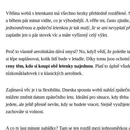
Většina webů s letenkami má všechno hezky přehledně rozdělené. St
a během pár minut vidíte, co je výhodnější. A věřte mi, často zjistíte
jednosměrnou a zpáteční letenkou je tak malý, že se ani nevyplatí p
zaplatíte jen o pár stovek víc a máte vyřízený celý výlet.
Proč to vlastně aerolinkám dává smysl? No, když vědí, že poletíte 
si lépe naplánovat, kolik lidí bude v letadle. Díky tomu jsou ochotn
ceny těm, kdo si koupí obě letenky najednou
. Platí to úplně všud
nízkonákladovek i u klasických aerolinek.
Zajímavá věc je i ta flexibilita. Dneska spousta webů nabízí zpáteční
můžete změnit datum zpátečního letu. Ideální pro situace, kdy třeba
jedete, ale ještě přesně nevíte, kdy se budete vracet. Stejně využijete
zachováte si volnost.
A co ty last minute nabídky? Tam se ten rozdíl mezi jednosměrkou a