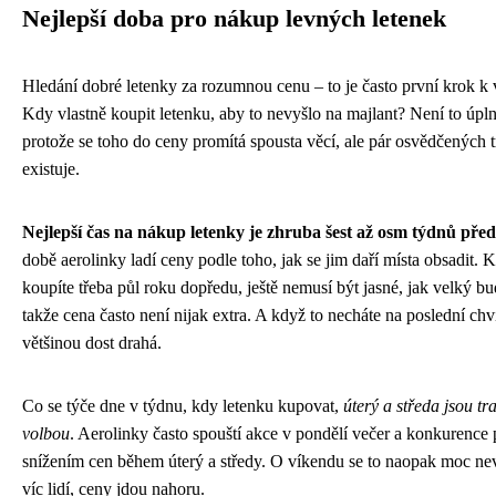
Nejlepší doba pro nákup levných letenek
Hledání dobré letenky za rozumnou cenu – to je často první krok k
Kdy vlastně koupit letenku, aby to nevyšlo na majlant? Není to úpl
protože se toho do ceny promítá spousta věcí, ale pár osvědčených 
existuje.
Nejlepší čas na nákup letenky je zhruba šest až osm týdnů pře
době aerolinky ladí ceny podle toho, jak se jim daří místa obsadit. 
koupíte třeba půl roku dopředu, ještě nemusí být jasné, jak velký bu
takže cena často není nijak extra. A když to necháte na poslední chvíl
většinou dost drahá.
Co se týče dne v týdnu, kdy letenku kupovat,
úterý a středa jsou tr
volbou
. Aerolinky často spouští akce v pondělí večer a konkurence 
snížením cen během úterý a středy. O víkendu se to naopak moc ne
víc lidí, ceny jdou nahoru.