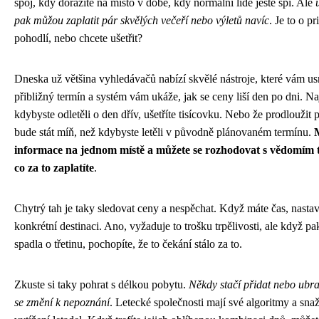
spoj, kdy dorazíte na místo v době, kdy normální lidé ještě spí. Ale
pak můžou zaplatit pár skvělých večeří nebo výletů navíc
. Je to o pr
pohodlí, nebo chcete ušetřit?
Dneska už většina vyhledávačů nabízí skvělé nástroje, které vám us
přibližný termín a systém vám ukáže, jak se ceny liší den po dni. Na
kdybyste odletěli o den dřív, ušetříte tisícovku. Nebo že prodloužit
bude stát míň, než kdybyste letěli v původně plánovaném termínu.
informace na jednom místě a můžete se rozhodovat s vědomím to
co za to zaplatíte
.
Chytrý tah je taky sledovat ceny a nespěchat. Když máte čas, nastav
konkrétní destinaci. Ano, vyžaduje to trošku trpělivosti, ale když pa
spadla o třetinu, pochopíte, že to čekání stálo za to.
Zkuste si taky pohrat s délkou pobytu.
Někdy stačí přidat nebo ubra
se změní k nepoznání
. Letecké společnosti mají své algoritmy a snaž