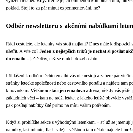
vytížení letadel. Když trefíte jejich oblíbenou kombinaci dnů, může
poklad. Stojí to za pár minut experimentování, ne?
Odběr newsletterů s akčními nabídkami lete
Rádi cestujete, ale letenky vás stojí majlant? Dnes máte k dispozici
ušetřit. A víte co?
Jeden z nejlepších triků je nechat si posílat a
do emailu
– ještě dřív, než se o nich dozví ostatní.
Přihlášení k odběru těchto emailů vás nic nestojí a zabere pár vteřin.
stránky letecké společnosti nebo cestovního portálu a najdete tam po
k novinkám.
Většinou stačí jen emailová adresa
, někdy vás ještě 
základních věcí – kam nejradši létáte, z jakého letiště obvykle vyr
pak posílají nabídky šité přímo na míru vašim potřebám.
Když si prohlížíte sekce s výhodnými letenkami – ať už se jmenují j
nabídky, last minute, flash sale) – většinou tam někde najdete i možn