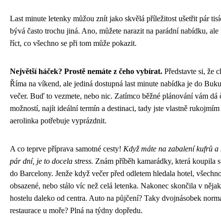
Last minute letenky můžou znít jako skvělá příležitost ušetřit pár tisí
bývá často trochu jiná. Ano, můžete narazit na parádní nabídku, al
říct, co všechno se při tom může pokazit.
Největší háček? Prostě nemáte z čeho vybírat.
Představte si, že c
Říma na víkend, ale jediná dostupná last minute nabídka je do Bukur
večer. Buď to vezmete, nebo nic. Zatímco běžné plánování vám dá č
možností, najít ideální termín a destinaci, tady jste vlastně rukojmí
aerolinka potřebuje vyprázdnit.
A co teprve příprava samotné cesty!
Když máte na zabalení kufrů a 
pár dní, je to docela stress.
Znám příběh kamarádky, která koupila s
do Barcelony. Jenže když večer před odletem hledala hotel, všech
obsazené, nebo stálo víc než celá letenka. Nakonec skončila v ně
hostelu daleko od centra. Auto na půjčení? Taky dvojnásobek norm
restaurace u moře? Plná na týdny dopředu.