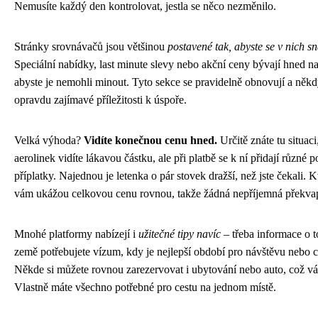
Nemusíte každý den kontrolovat, jestla se něco nezměnilo.
Stránky srovnávačů jsou většinou
postavené tak, abyste se v nich s
Speciální nabídky, last minute slevy nebo akční ceny bývají hned na
abyste je nemohli minout. Tyto sekce se pravidelně obnovují a někd
opravdu zajímavé příležitosti k úspoře.
Velká výhoda?
Vidíte konečnou cenu hned.
Určitě znáte tu situac
aerolinek vidíte lákavou částku, ale při platbě se k ní přidají různé 
příplatky. Najednou je letenka o pár stovek dražší, než jste čekali. 
vám ukážou celkovou cenu rovnou, takže žádná nepříjemná překva
Mnohé platformy nabízejí i
užitečné tipy navíc
– třeba informace o t
země potřebujete vízum, kdy je nejlepší období pro návštěvu nebo co
Někde si můžete rovnou zarezervovat i ubytování nebo auto, což vám
Vlastně máte všechno potřebné pro cestu na jednom místě.