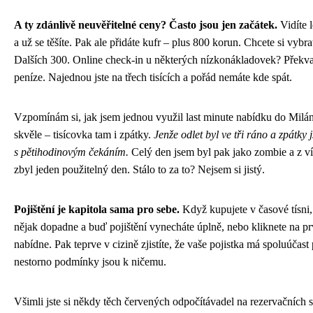
A ty zdánlivě neuvěřitelné ceny? Často jsou jen začátek.
Vidíte 
a už se těšíte. Pak ale přidáte kufr – plus 800 korun. Chcete si vybr
Dalších 300. Online check-in u některých nízkonákladovek? Překva
peníze. Najednou jste na třech tisících a pořád nemáte kde spát.
Vzpomínám si, jak jsem jednou využil last minute nabídku do Milá
skvěle – tisícovka tam i zpátky.
Jenže odlet byl ve tři ráno a zpátky j
s pětihodinovým čekáním.
Celý den jsem byl pak jako zombie a z v
zbyl jeden použitelný den. Stálo to za to? Nejsem si jistý.
Pojištění je kapitola sama pro sebe.
Když kupujete v časové tísni, 
nějak dopadne a buď pojištění vynecháte úplně, nebo kliknete na p
nabídne. Pak teprve v cizině zjistíte, že vaše pojistka má spoluúčast 
nestorno podmínky jsou k ničemu.
Všimli jste si někdy těch červených odpočítávadel na rezervačních 