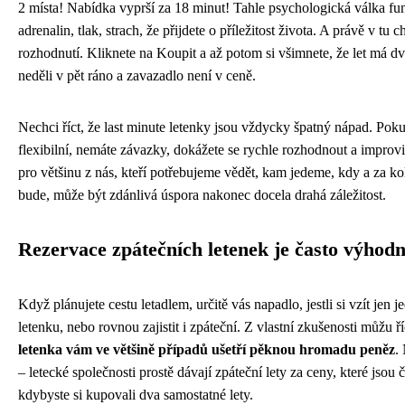
2 místa! Nabídka vyprší za 18 minut! Tahle psychologická válka fun
adrenalin, tlak, strach, že přijdete o příležitost života. A právě v tu 
rozhodnutí. Kliknete na Koupit a až potom si všimnete, že let má dv
neděli v pět ráno a zavazadlo není v ceně.
Nechci říct, že last minute letenky jsou vždycky špatný nápad. Pok
flexibilní, nemáte závazky, dokážete se rychle rozhodnout a improvi
pro většinu z nás, kteří potřebujeme vědět, kam jedeme, kdy a za ko
bude, může být zdánlivá úspora nakonec docela drahá záležitost.
Rezervace zpátečních letenek je často výhodn
Když plánujete cestu letadlem, určitě vás napadlo, jestli si vzít jen
letenku, nebo rovnou zajistit i zpáteční. Z vlastní zkušenosti můžu ří
letenka vám ve většině případů ušetří pěknou hromadu peněz
.
– letecké společnosti prostě dávají zpáteční lety za ceny, které jsou č
kdybyste si kupovali dva samostatné lety.