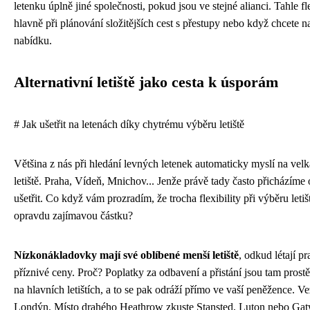
letenku úplně jiné společnosti, pokud jsou ve stejné alianci. Tahle fle
hlavně při plánování složitějších cest s přestupy nebo když chcete na
nabídku.
Alternativní letiště jako cesta k úsporám
# Jak ušetřit na letenách díky chytrému výběru letiště
Většina z nás při hledání levných letenek automaticky myslí na vel
letiště. Praha, Vídeň, Mnichov... Jenže právě tady často přicházím
ušetřit. Co když vám prozradím, že trocha flexibility při výběru leti
opravdu zajímavou částku?
Nízkonákladovky mají své oblíbené menší letiště
, odkud létají pr
příznivé ceny. Proč? Poplatky za odbavení a přistání jsou tam prostě
na hlavních letištích, a to se pak odráží přímo ve vaší peněžence. Ve
Londýn. Místo drahého Heathrow zkuste Stansted, Luton nebo Gat