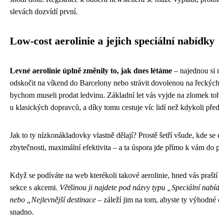
slevách dozvídí první.
Low-cost aerolinie a jejich speciální nabídky
Levné aerolinie úplně změnily to, jak dnes létáme
– najednou si
odskočit na víkend do Barcelony nebo strávit dovolenou na řeckých
bychom museli prodat ledvinu. Základní let vás vyjde na zlomek toho
u klasických dopravců, a díky tomu cestuje víc lidí než kdykoli před
Jak to ty nízkonákladovky vlastně dělají? Prostě šetří všude, kde se
zbytečnosti, maximální efektivita – a ta úspora jde přímo k vám do
Když se podíváte na web kterékoli takové aerolinie, hned vás praští 
sekce s akcemi.
Většinou ji najdete pod názvy typu „Speciální nabí
nebo „Nejlevnější destinace
– záleží jim na tom, abyste ty výhodné 
snadno.