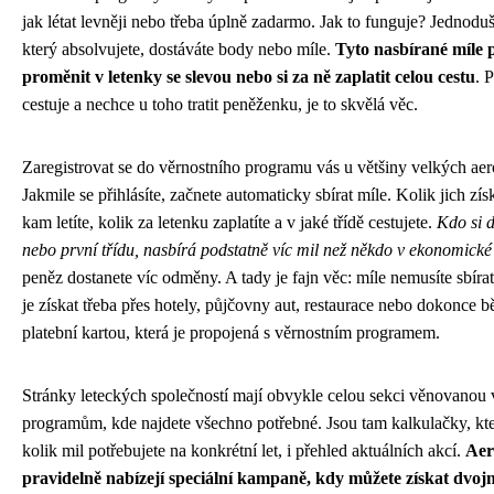
jak létat levněji nebo třeba úplně zadarmo. Jak to funguje? Jednoduš
který absolvujete, dostáváte body nebo míle.
Tyto nasbírané míle 
proměnit v letenky se slevou nebo si za ně zaplatit celou cestu
. 
cestuje a nechce u toho tratit peněženku, je to skvělá věc.
Zaregistrovat se do věrnostního programu vás u většiny velkých aero
Jakmile se přihlásíte, začnete automaticky sbírat míle. Kolik jich zís
kam letíte, kolik za letenku zaplatíte a v jaké třídě cestujete.
Kdo si 
nebo první třídu, nasbírá podstatně víc mil než někdo v ekonomické
peněz dostanete víc odměny. A tady je fajn věc: míle nemusíte sbíra
je získat třeba přes hotely, půjčovny aut, restaurace nebo dokonc
platební kartou, která je propojená s věrnostním programem.
Stránky leteckých společností mají obvykle celou sekci věnovanou
programům, kde najdete všechno potřebné. Jsou tam kalkulačky, kte
kolik mil potřebujete na konkrétní let, i přehled aktuálních akcí.
Aero
pravidelně nabízejí speciální kampaně, kdy můžete získat dvo