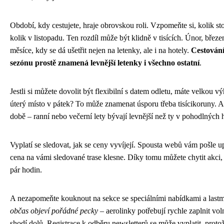
Období, kdy cestujete, hraje obrovskou roli. Vzpomeňte si, kolik sto
kolik v listopadu. Ten rozdíl může být klidně v tisících. Únor, březen
měsíce, kdy se dá ušetřit nejen na letenky, ale i na hotely.
Cestován
sezónu prostě znamená levnější letenky i všechno ostatní
.
Jestli si můžete dovolit být flexibilní s datem odletu, máte velkou v
úterý místo v pátek? To může znamenat úsporu třeba tisícikoruny. A
době – ranní nebo večerní lety bývají levnější než ty v pohodlných 
Vyplatí se sledovat, jak se ceny vyvíjejí. Spousta webů vám pošle 
cena na vámi sledované trase klesne. Díky tomu můžete chytit akci, k
pár hodin.
A nezapomeňte kouknout na sekce se speciálními nabídkami a lastm
občas objeví pořádné pecky
– aerolinky potřebují rychle zaplnit vol
shodí dolů. Registrace k odběru newsletterů se může vyplatit, protož