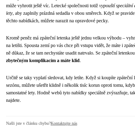
může vyhrotit ještě víc. Letecké společnosti totiž
vypouští speciální
lety
, aby zaplnily prázdná sedadla v obou směrech. Když se pravid
těchto nabídkách, můžete narazit na opravdové pecky.
Kromě peněz má zpáteční letenka ještě jednu velkou výhodu – vyh
na letišti. Spousta zemí po vás chce při vstupu vidět, že máte i zpáteč
ně důkaz, že se tam nechystáte usadit natrvalo. Se zpáteční letenko
zbytečným komplikacím a máte klid
.
Určitě se taky vyplatí sledovat, kdy letíte. Když si koupíte zpátečn
sezónu, můžete ušetřit klidně i několik tisíc korun oproti tomu, kdyb
samostatné lety. Hodně webů tyto nabídky speciálně zvýrazňuje, ta
najdete.
Našli jste v článku chybu?
Kontaktujte nás