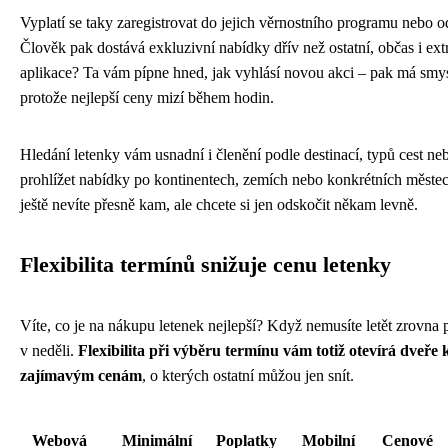
Vyplatí se taky zaregistrovat do jejich věrnostního programu nebo od
Člověk pak dostává exkluzivní nabídky dřív než ostatní, občas i ext
aplikace? Ta vám pípne hned, jak vyhlásí novou akci – pak má smys
protože nejlepší ceny mizí během hodin.
Hledání letenky vám usnadní i členění podle destinací, typů cest ne
prohlížet nabídky po kontinentech, zemích nebo konkrétních městec
ještě nevíte přesně kam, ale chcete si jen odskočit někam levně.
Flexibilita termínů snižuje cenu letenky
Víte, co je na nákupu letenek nejlepší? Když nemusíte letět zrovna pří
v neděli.
Flexibilita při výběru termínu vám totiž otevírá dveře
zajímavým cenám
, o kterých ostatní můžou jen snít.
Webová
Minimální
Poplatky
Mobilní
Cenové