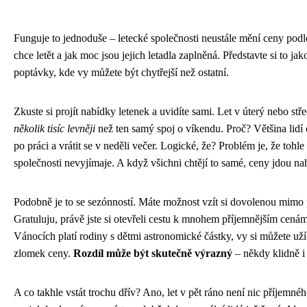
Funguje to jednoduše – letecké společnosti neustále mění ceny podle
chce letět a jak moc jsou jejich letadla zaplněná. Představte si to ja
poptávky, kde vy můžete být chytřejší než ostatní.
Zkuste si projít nabídky letenek a uvidíte sami. Let v úterý nebo st
několik tisíc levněji
než ten samý spoj o víkendu. Proč? Většina lidí 
po práci a vrátit se v neděli večer. Logické, že? Problém je, že tohle
společnosti nevyjímaje. A když všichni chtějí to samé, ceny jdou na
Podobně je to se sezónností. Máte možnost vzít si dovolenou mimo
Gratuluju, právě jste si otevřeli cestu k mnohem příjemnějším cenám
Vánocích platí rodiny s dětmi astronomické částky, vy si můžete užít
zlomek ceny.
Rozdíl může být skutečně výrazný
– někdy klidně i 
A co takhle vstát trochu dřív? Ano, let v pět ráno není nic příjemnéh