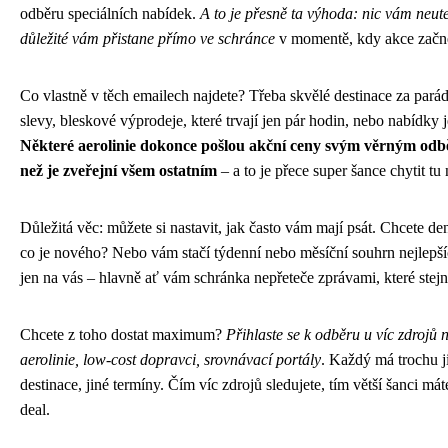
odběru speciálních nabídek.
A to je přesně ta výhoda: nic vám neut
důležité vám přistane přímo ve schránce
v momentě, kdy akce začn
Co vlastně v těch emailech najdete? Třeba skvělé destinace za parád
slevy, bleskové výprodeje, které trvají jen pár hodin, nebo nabídky 
Některé aerolinie dokonce pošlou akční ceny svým věrným odbě
než je zveřejní všem ostatním
– a to je přece super šance chytit tu 
Důležitá věc: můžete si nastavit, jak často vám mají psát. Chcete de
co je nového? Nebo vám stačí týdenní nebo měsíční souhrn nejlepší
jen na vás – hlavně ať vám schránka nepřeteče zprávami, které stejn
Chcete z toho dostat maximum?
Přihlaste se k odběru u víc zdrojů
aerolinie, low-cost dopravci, srovnávací portály
. Každý má trochu j
destinace, jiné termíny. Čím víc zdrojů sledujete, tím větší šanci máte
deal.