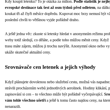
Kdy koupit letenku? To je otázka za milion.
Podle statistik je nejl
evropské destinace tak šest až osm týdnů před odletem
, na dálko
koukat tři až čtyři měsíce dopředu. Kupovat moc brzy nemusí být 
poslední chvíli to většinou vyjde pořádně draho.
A ještě jedna věc: zkuste si letenky hledat v anonymním režimu pro
weby totiž sledují, co děláte, a podle toho můžou měnit ceny. Když 
trasu máte zájem, můžou ji trochu navýšit. Anonymní okno nebo v
ukáže skutečné aktuální ceny.
Srovnávače cen letenek a jejich výhody
Když plánujete dovolenou nebo služební cestu, možná vás napadne,
strávili procházením webů jednotlivých aerolinek. Hodiny klikání, 
zapisování si cen – to všechno může být pořádně vyčerpávající.
Sro
vám tohle všechno ušetří
a ještě k tomu často najdou ceny, na kter
nenarazili.