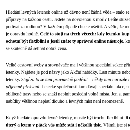
Hledání levných letenek online už dávno není žádná věda – stalo se 
přípravy na každou cestu. Jedete na dovolenou k moři? Letíte služ
podívat za rodinou? V každém případě chcete ušetřit. A věřte, že mož
je opravdu hodně.
Celé to stojí na třech věcech: kdy letenku kup
ochotní být flexibilní a jestli znáte ty správné online nástroje
, k
se skutečně dá sehnat dobrá cena.
Velké cestovní weby a srovnávače mají většinou speciální sekce př
letenky. Najdete je pod názvy jako Akční nabídky, Last minute neb
letenky.
Stojí za to se tam pravidelně podívat – někdy tam narazíte 
příjemně překvapí
. Letecké společnosti tam dávají speciální akce, 
oblíbené trasy nebo se snaží naplnit poslední volná místa. Jen si pam
nabídky většinou neplatí dlouho a levných míst není neomezeně.
Když hledáte opravdu levné letenky, musíte být trochu flexibilní.
Ro
úterý a letem v pátek vás může stát i několik tisíc
. Všimli jste si