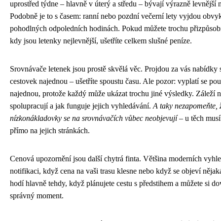
uprostřed týdne – hlavně v úterý a středu – bývají výrazně levnější
Podobně je to s časem: ranní nebo pozdní večerní lety vyjdou obvyk
pohodlných odpoledních hodinách. Pokud můžete trochu přizpůsobi
kdy jsou letenky nejlevnější, ušetříte celkem slušné peníze.
Srovnávače letenek jsou prostě skvělá věc. Projdou za vás nabídky 
cestovek najednou – ušetříte spoustu času. Ale pozor: vyplatí se použ
najednou, protože každý může ukázat trochu jiné výsledky. Záleží 
spolupracují a jak funguje jejich vyhledávání.
A taky nezapomeňte, 
nízkonákladovky se na srovnávačích vůbec neobjevují
– u těch musí
přímo na jejich stránkách.
Cenová upozornění jsou další chytrá finta. Většina moderních vyh
notifikaci, když cena na vaši trasu klesne nebo když se objeví nějak
hodí hlavně tehdy, když plánujete cestu s předstihem a můžete si dov
správný moment.