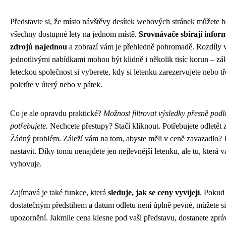
Představte si, že místo návštěvy desítek webových stránek můžete 
všechny dostupné lety na jednom místě.
Srovnávače sbírají infor
zdrojů najednou
a zobrazí vám je přehledně pohromadě. Rozdíly 
jednotlivými nabídkami mohou být klidně i několik tisíc korun – zál
leteckou společnost si vyberete, kdy si letenku zarezervujete nebo tře
poletíte v úterý nebo v pátek.
Co je ale opravdu praktické?
Možnost filtrovat výsledky přesně podl
potřebujete.
Nechcete přestupy? Stačí kliknout. Potřebujete odletět z
Žádný problém. Záleží vám na tom, abyste měli v ceně zavazadlo? I
nastavit. Díky tomu nenajdete jen nejlevnější letenku, ale tu, která
vyhovuje.
Zajímavá je také funkce, která
sleduje, jak se ceny vyvíjejí
. Pokud 
dostatečným předstihem a datum odletu není úplně pevné, můžete si
upozornění. Jakmile cena klesne pod vaši představu, dostanete zprá