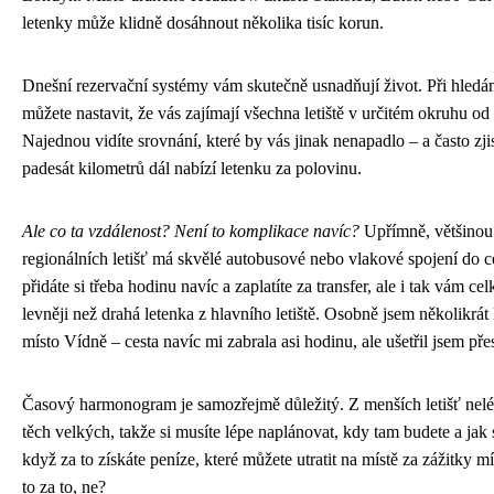
letenky může klidně dosáhnout několika tisíc korun.
Dnešní rezervační systémy vám skutečně usnadňují život. Při hledán
můžete nastavit, že vás zajímají všechna letiště v určitém okruhu od 
Najednou vidíte srovnání, které by vás jinak nenapadlo – a často zjistí
padesát kilometrů dál nabízí letenku za polovinu.
Ale co ta vzdálenost? Není to komplikace navíc?
Upřímně, většinou
regionálních letišť má skvělé autobusové nebo vlakové spojení do c
přidáte si třeba hodinu navíc a zaplatíte za transfer, ale i tak vám c
levněji než drahá letenka z hlavního letiště. Osobně jsem několikrát 
místo Vídně – cesta navíc mi zabrala asi hodinu, ale ušetřil jsem přes
Časový harmonogram je samozřejmě důležitý. Z menších letišť nelétá
těch velkých, takže si musíte lépe naplánovat, kdy tam budete a jak 
když za to získáte peníze, které můžete utratit na místě za zážitky mís
to za to, ne?