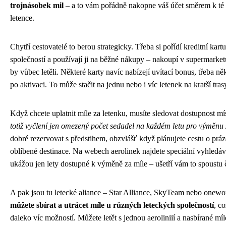
trojnásobek mil
– a to vám pořádně nakopne váš účet směrem k té
letence.
Chytří cestovatelé to berou strategicky. Třeba si pořídí kreditní kart
společností a používají ji na běžné nákupy – nakoupí v supermarketu 
by vůbec letěli. Některé karty navíc nabízejí uvítací bonus, třeba něk
po aktivaci. To může stačit na jednu nebo i víc letenek na kratší tras
Když chcete uplatnit míle za letenku, musíte sledovat dostupnost mí
totiž vyčlení jen omezený počet sedadel na každém letu pro výměnu 
dobré rezervovat s předstihem, obzvlášť když plánujete cestu o prá
oblíbené destinace. Na webech aerolinek najdete speciální vyhledá
ukážou jen lety dostupné k výměně za míle – ušetří vám to spoustu 
A pak jsou tu letecké aliance – Star Alliance, SkyTeam nebo onewo
můžete sbírat a utrácet míle u různých leteckých společností
, c
daleko víc možností. Můžete letět s jednou aeroliniií a nasbírané mí