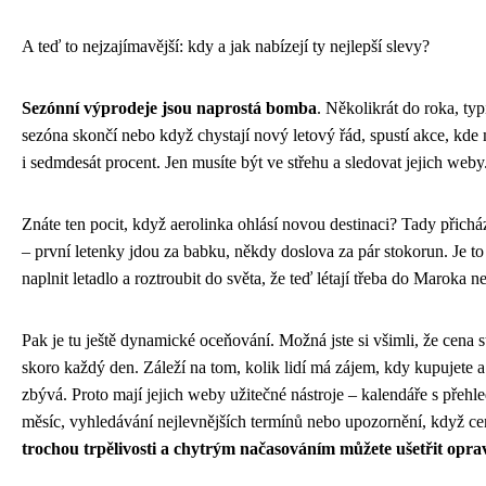
A teď to nejzajímavější: kdy a jak nabízejí ty nejlepší slevy?
Sezónní výprodeje jsou naprostá bomba
. Několikrát do roka, ty
sezóna skončí nebo když chystají nový letový řád, spustí akce, kde 
i sedmdesát procent. Jen musíte být ve střehu a sledovat jejich weby
Znáte ten pocit, když aerolinka ohlásí novou destinaci? Tady přichá
– první letenky jdou za babku, někdy doslova za pár stokorun. Je to 
naplnit letadlo a roztroubit do světa, že teď létají třeba do Maroka n
Pak je tu ještě dynamické oceňování. Možná jste si všimli, že cena s
skoro každý den. Záleží na tom, kolik lidí má zájem, kdy kupujete a 
zbývá. Proto mají jejich weby užitečné nástroje – kalendáře s přehl
měsíc, vyhledávání nejlevnějších termínů nebo upozornění, když ce
trochou trpělivosti a chytrým načasováním můžete ušetřit opr