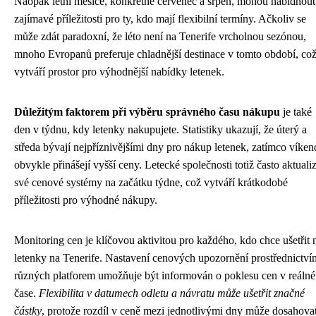
Naopak letní měsíce, konkrétně červenec a srpen, mohou nabídnout
zajímavé příležitosti pro ty, kdo mají flexibilní termíny. Ačkoliv se
může zdát paradoxní, že léto není na Tenerife vrcholnou sezónou,
mnoho Evropanů preferuje chladnější destinace v tomto období, co
vytváří prostor pro výhodnější nabídky letenek.
Důležitým faktorem při výběru správného času nákupu
je také
den v týdnu, kdy letenky nakupujete. Statistiky ukazují, že úterý a
středa bývají nejpříznivějšími dny pro nákup letenek, zatímco víke
obvykle přinášejí vyšší ceny. Letecké společnosti totiž často aktualiz
své cenové systémy na začátku týdne, což vytváří krátkodobé
příležitosti pro výhodné nákupy.
Monitoring cen je klíčovou aktivitou pro každého, kdo chce ušetřit 
letenky na Tenerife. Nastavení cenových upozornění prostřednictví
různých platforem umožňuje být informován o poklesu cen v reáln
čase.
Flexibilita v datumech odletu a návratu může ušetřit značné
částky
, protože rozdíl v ceně mezi jednotlivými dny může dosahovat