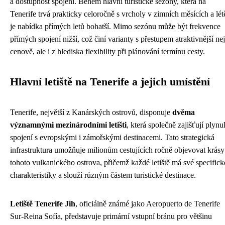
a dostupnost spojení. Během hlavní turistické sezóny, která na
Tenerife trvá prakticky celoročně s vrcholy v zimních měsících a lét
je nabídka přímých letů bohatší. Mimo sezónu může být frekvence
přímých spojení nižší, což činí varianty s přestupem atraktivnější ne
cenově, ale i z hlediska flexibility při plánování termínu cesty.
Hlavní letiště na Tenerife a jejich umístění
Tenerife, největší z Kanárských ostrovů, disponuje
dvěma
významnými mezinárodními letišti
, která společně zajišťují plynu
spojení s evropskými i zámořskými destinacemi. Tato strategická
infrastruktura umožňuje milionům cestujících ročně objevovat krásy
tohoto vulkanického ostrova, přičemž každé letiště má své specifick
charakteristiky a slouží různým částem turistické destinace.
Letiště Tenerife Jih
, oficiálně známé jako Aeropuerto de Tenerife
Sur-Reina Sofía, představuje primární vstupní bránu pro většinu