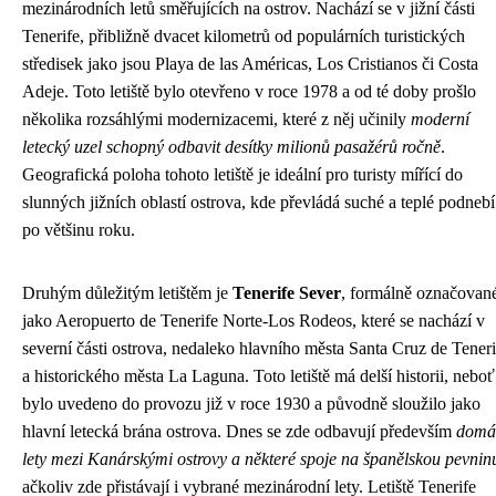
mezinárodních letů směřujících na ostrov. Nachází se v jižní části
Tenerife, přibližně dvacet kilometrů od populárních turistických
středisek jako jsou Playa de las Américas, Los Cristianos či Costa
Adeje. Toto letiště bylo otevřeno v roce 1978 a od té doby prošlo
několika rozsáhlými modernizacemi, které z něj učinily
moderní
letecký uzel schopný odbavit desítky milionů pasažérů ročně
.
Geografická poloha tohoto letiště je ideální pro turisty mířící do
slunných jižních oblastí ostrova, kde převládá suché a teplé podnebí
po většinu roku.
Druhým důležitým letištěm je
Tenerife Sever
, formálně označovan
jako Aeropuerto de Tenerife Norte-Los Rodeos, které se nachází v
severní části ostrova, nedaleko hlavního města Santa Cruz de Teneri
a historického města La Laguna. Toto letiště má delší historii, neboť
bylo uvedeno do provozu již v roce 1930 a původně sloužilo jako
hlavní letecká brána ostrova. Dnes se zde odbavují především
domá
lety mezi Kanárskými ostrovy a některé spoje na španělskou pevnin
ačkoliv zde přistávají i vybrané mezinárodní lety. Letiště Tenerife