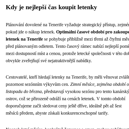
Kdy je nejlepší čas koupit letenky
Plánování dovolené na Tenerife vyžaduje strategický přístup, zejmé
pokud jde o nákup letenek.
Optimální časové období pro zakoup
letenek na Tenerife
se pohybuje přibližně mezi třemi až čtyřmi měs
před plánovaným odletem. Tento časový rámec nabízí nejlepší pom
mezi dostupností míst a cenou, protože letecké společnosti v této do
obvykle zveřejňují své nejatraktivnější nabídky.
Cestovatelé, kteří hledají letenky na Tenerife, by měli věnovat zvláš
pozornost sezónním výkyvům cen.
Zimní měsíce, zejména období 
listopadu do března
, představují vysokou sezónu pro tento kanársk
ostrov, což se přirozeně odráží na cenách letenek. V tomto období
doporučujeme začít sledovat ceny ještě dříve, ideálně pět až šest
měsíců předem, abyste získali konkurenceschopné tarify.