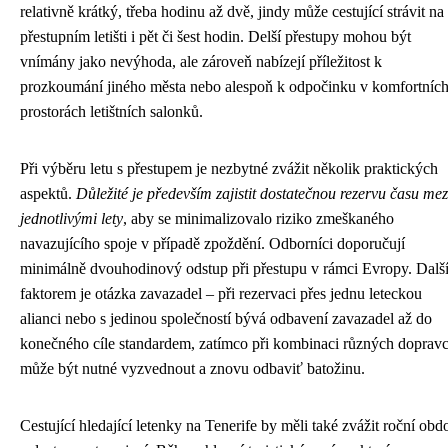
relativně krátký, třeba hodinu až dvě, jindy může cestující strávit na
přestupním letišti i pět či šest hodin. Delší přestupy mohou být
vnímány jako nevýhoda, ale zároveň nabízejí příležitost k
prozkoumání jiného města nebo alespoň k odpočinku v komfortníc
prostorách letištních salonků.
Při výběru letu s přestupem je nezbytné zvážit několik praktických
aspektů.
Důležité je především zajistit dostatečnou rezervu času mez
jednotlivými lety
, aby se minimalizovalo riziko zmeškaného
navazujícího spoje v případě zpoždění. Odborníci doporučují
minimálně dvouhodinový odstup při přestupu v rámci Evropy. Dalš
faktorem je otázka zavazadel – při rezervaci přes jednu leteckou
alianci nebo s jedinou společností bývá odbavení zavazadel až do
konečného cíle standardem, zatímco při kombinaci různých doprav
může být nutné vyzvednout a znovu odbaviť batožinu.
Cestující hledající letenky na Tenerife by měli také zvážit roční obd