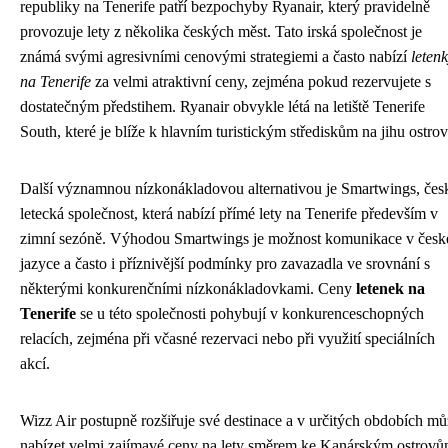
republiky na Tenerife patří bezpochyby Ryanair, který pravidelně
provozuje lety z několika českých měst. Tato irská společnost je
známá svými agresivními cenovými strategiemi a často nabízí
leten
na Tenerife
za velmi atraktivní ceny, zejména pokud rezervujete s
dostatečným předstihem. Ryanair obvykle létá na letiště Tenerife
South, které je blíže k hlavním turistickým střediskům na jihu ostrov
Další významnou nízkonákladovou alternativou je Smartwings, čes
letecká společnost, která nabízí přímé lety na Tenerife především v
zimní sezóně. Výhodou Smartwings je možnost komunikace v čes
jazyce a často i příznivější podmínky pro zavazadla ve srovnání s
některými konkurenčními nízkonákladovkami. Ceny
letenek na
Tenerife
se u této společnosti pohybují v konkurenceschopných
relacích, zejména při včasné rezervaci nebo při využití speciálních
akcí.
Wizz Air postupně rozšiřuje své destinace a v určitých obdobích m
nabízet velmi zajímavé ceny na lety směrem ke Kanárským ostrovů