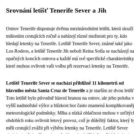
Srovnání letišť Tenerife Sever a Jih
Ostrov Tenerife disponuje dvěma mezinárodními letišti, která slouží
milionům cestujících ročně a nabízejí různé možnosti pro ty, kdo
hledají letenky na Tenerife. Letiště Tenerife Sever, známé také jako
Los Rodeos, a letiště Tenerife Jih neboli Reina Sofía se nacházejí n
opačných koncích ostrova a každé má své specifické charakteristiky
které mohou ovlivnit vaši volbu při rezervaci letenky na Tenerife.
Letiště Tenerife Sever se nachází přibližně 11 kilometrů od
hlavního města Santa Cruz de Tenerife
a je starším ze dvou letišť
Toto letiště bylo původně hlavní branou na ostrov, ale jeho poloha 
vyšší nadmořské výšce a blízkost hor často znamená komplikovaněj
meteorologické podmínky. Mlha a nízká oblačnost mohou v určitýc
obdobích roku ovlivnit letový provoz, což je důležitý faktor, který b
měli cestující zvážit při výběru letenky na Tenerife. Letiště Sever