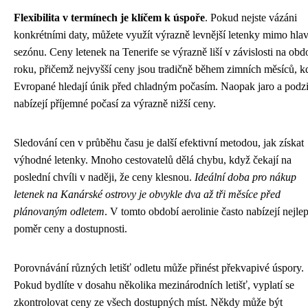
Flexibilita v termínech je klíčem k úspoře
. Pokud nejste vázáni
konkrétními daty, můžete využít výrazně levnější letenky mimo hla
sezónu. Ceny letenek na Tenerife se výrazně liší v závislosti na obd
roku, přičemž nejvyšší ceny jsou tradičně během zimních měsíců, k
Evropané hledají únik před chladným počasím. Naopak jaro a podz
nabízejí příjemné počasí za výrazně nižší ceny.
Sledování cen v průběhu času je další efektivní metodou, jak získat
výhodné letenky. Mnoho cestovatelů dělá chybu, když čekají na
poslední chvíli v naději, že ceny klesnou.
Ideální doba pro nákup
letenek na Kanárské ostrovy je obvykle dva až tři měsíce před
plánovaným odletem
. V tomto období aerolinie často nabízejí nejlep
poměr ceny a dostupnosti.
Porovnávání různých letišť odletu může přinést překvapivé úspory.
Pokud bydlíte v dosahu několika mezinárodních letišť, vyplatí se
zkontrolovat ceny ze všech dostupných míst. Někdy může být