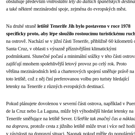
obsluhuje především
vnitrostátní lety do dalších španělských destina
a také některé mezinárodní spoje, zejména do evropských měst.
Na druhé straně
letiště Tenerife Jih bylo postaveno v roce 1978
specificky proto, aby lépe sloužilo rostoucímu turistickému ruc
na ostrově. Nachází se v jižní části Tenerife, přibližně 60 kilometrů 
Santa Cruz, v oblasti s výrazně příznivějšími klimatickými
podmínkami. Slunečné počasí a minimální srážky v této části ostrov
zajišťují mnohem spolehlivější letový provoz po celý rok. Proto
většina mezinárodních letů a charterových spojení směřuje právě na
toto letiště, což z něj činí preferovanou volbu pro turisty hledající
letenky na Tenerife z různých evropských destinací.
Pokud plánujete dovolenou v severní části ostrova, například v Puer
de la Cruz nebo La Laguna, může být výhodnější hledat letenky na
Tenerife směřujące na letiště Sever.
Ušetříte tak značný čas a nákla
na dopravu
, protože cesta z jižního letiště může trvat i více než hod
v závislosti na dopravní situaci. Naopak pokud míříte do populárníc