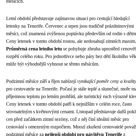
měsících.
Letní období představuje zajímavou situaci pro cestující hledající
letenky na Tenerife. Červenec a srpen jsou tradičně prázdninovými
měsíci, což znamená zvýšenou poptávku především od rodin s dětm
Ceny letenek v tomto období rostou, ale nedosahují zimních maxim
Průměrná cena letního letu
se pohybuje zhruba uprostřed cenové
rozpětí celého roku. Pro jednotlivce nebo páry bez dětí školního vě
může být výhodnější vyhnout se těmto měsícům.
Podzimní měsíce září a říjen nabízejí
vynikající poměr ceny a kvalit
pro cestovatele na Tenerife. Počasí je stále teplé a slunečné, moře m
příjemnou teplotu po letním prohřátí, ale turistický ruch výrazně kle
Ceny letenek v tomto období patří k nejnižším v celém roce, často
srovnatelným s květnovými cenami. Listopad představuje další pokl
cen před začátkem zimní sezóny, což z něj činí ideální měsíc pro
cestování s omezeným rozpočtem. Mnozí zkušení cestovatelé považ
podzimní měsíce za
nejlepší období pro návštěvu Tenerife
z