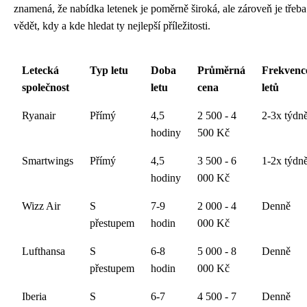
znamená, že nabídka letenek je poměrně široká, ale zároveň je třeba
vědět, kdy a kde hledat ty nejlepší příležitosti.
Letecká
Typ letu
Doba
Průměrná
Frekvenc
společnost
letu
cena
letů
Ryanair
Přímý
4,5
2 500 - 4
2-3x týdn
hodiny
500 Kč
Smartwings
Přímý
4,5
3 500 - 6
1-2x týdn
hodiny
000 Kč
Wizz Air
S
7-9
2 000 - 4
Denně
přestupem
hodin
000 Kč
Lufthansa
S
6-8
5 000 - 8
Denně
přestupem
hodin
000 Kč
Iberia
S
6-7
4 500 - 7
Denně