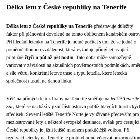
Délka letu z České republiky na Tenerife
Délka letu z České republiky na Tenerife
představuje důležitý
faktor při plánování dovolené na tomto oblíbeném kanárském ostrov
Při hledání letenky na Tenerife je nutné počítat s tím, že se jedná o
poměrně dlouhou vzdálenost, která vyžaduje přímý let trvající
přibližně
čtyři a půl až pět hodin
. Tato doba může samozřejně
variovat v závislosti na aktuálních povětrnostních podmínkách, smě
a síle větru, konkrétní letové trase a typu letadla, které letecká
společnost nasadí na danou linku.
Většina přímých letů z Prahy na Tenerife směřuje na
letiště Tenerife
Sur
, které se nachází v jižní části ostrova poblíž hlavních turistickýc
středisek. Severní letiště Tenerife Norte je využívané především pro
meziostrované lety a některé evropské destinace, avšak pro cestující
České republiky je jižní letiště mnohem praktičtější volbou. Při
rezervaci letenky na Tenerife je proto vhodné věnovat pozornost to