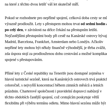
na které z těchto dvou letišť váš let skutečně míří.
Pokud se rozhodnete pro nepřímé spojení, celková doba cesty se m
výrazně prodloužit. Lety s přestupem mohou trvat
od sedmi hodin 
po celý den
, v závislosti na délce čekání na přestupním letišti.
Nejčastějšími přestupními body při cestě na Kanárské ostrovy bývaj
Madrid, Barcelona, Frankfurt, Amsterdam nebo Londýn. Ačkoliv
nepřímé lety mohou být někdy finančně výhodnější, je třeba zvážit,
zda úspora stojí za prodlouženou dobu cestování a možné komplika
spojené s přestupováním.
Přímé lety z České republiky na Tenerife jsou dostupné zejména v
hlavní turistické sezóně, která na Kanárských ostrovech trvá prakti
celoročně, s nejvyšší koncentrací během zimních měsíců a letních
prázdnin. Charterové společnosti i pravidelní dopravci nabízejí v
těchto obdobích častější spojení, což cestujícím poskytuje větší
flexibilitu při výběru termínu odletu. Mimo hlavní sezónu může být