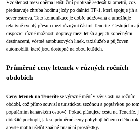
Vzdálenost mezi oběma letišti činí přibližně šedesát kilometrů, což
představuje zhruba hodinu jízdy po dálnici TF-1, která spojuje jih a
sever ostrova. Tato komunikace je dobře udržovaná a umožňuje
relativně rychlý přesun mezi různými částmi Tenerife. Cestující mají
dispozici různé možnosti dopravy mezi letišti a jejich konečnými
destinacemi, včetně autobusových linek, taxislužeb a půjčoven
automobilů, které jsou dostupné na obou letištích.
Průměrné ceny letenek v různých ročních
obdobích
Ceny letenek na Tenerife
se výrazně mění v závislosti na ročním
období, což přímo souvisí s turistickou sezónou a poptávkou po to
populárním kanárském ostrově. Pokud plánujete cestu na Tenerife, j
důležité pochopit, jak se průměrné ceny pohybují během celého rok
abyste mohli ušetřit značné finanční prostředky.