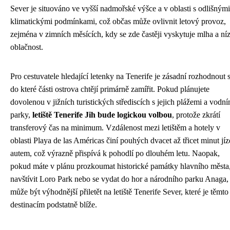
Sever je situováno ve vyšší nadmořské výšce a v oblasti s odlišnými
klimatickými podmínkami, což občas může ovlivnit letový provoz,
zejména v zimních měsících, kdy se zde častěji vyskytuje mlha a ní
oblačnost.
Pro cestuvatele hledající letenky na Tenerife je zásadní rozhodnout s
do které části ostrova chtějí primárně zamířit. Pokud plánujete
dovolenou v jižních turistických střediscích s jejich plážemi a vodní
parky,
letiště Tenerife Jih bude logickou volbou
, protože zkrátí
transferový čas na minimum. Vzdálenost mezi letištěm a hotely v
oblasti Playa de las Américas činí pouhých dvacet až třicet minut jí
autem, což výrazně přispívá k pohodlí po dlouhém letu. Naopak,
pokud máte v plánu prozkoumat historické památky hlavního města
navštívit Loro Park nebo se vydat do hor a národního parku Anaga,
může být výhodnější přiletět na letiště Tenerife Sever, které je těmto
destinacím podstatně blíže.