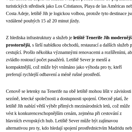
turistických středisek jako Los Cristianos, Playa de las Américas ne
Costa Adeje, letiště Jih je logickou volbou, protože tyto destinace js
vzdálené pouhých 15 až 20 minut jízdy.
Z hlediska infrastruktury a služeb je
letiště Tenerife Jih modernějš
prostornější
, s širší nabídkou obchodů, restaurací a dalších služeb 
cestující. Prošlo několika významnými renovacemi a rozšířeními, a
zvládlo rostoucí počet pasažérů. Letiště Sever je menší a
kompaktnější, což může být vnímáno jako výhoda pro ty, kteří
preferují rychlejší odbavení a méně rušné prostředí.
Cenově se letenky na Tenerife na obě letiště mohou lišit v závislosti
sezóně, letecké společnosti a dostupnosti spojení. Obecně platí, že
letiště Jih nabízí větší výběr přímých mezinárodních letů, což může
vést k konkurenceschopnějším cenám, zejména při cestování z
hlavních evropských hub. Letiště Sever může být zajímavou
alternativou pro ty, kdo hledají spojení prostřednictvím Madridu ne