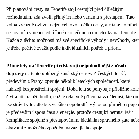
Při plánování cesty na Tenerife stojí cestující před důležitým
rozhodnutím, zda zvolit přímý let nebo variantu s přestupem. Tato
volba výrazně ovlivní nejen celkovou délku cesty, ale také komfort
cestování a v neposlední řadě i konečnou cenu letenky na Tenerife.
Každá z těchto možností má své specifické výhody i nevýhody, kte
je třeba pečlivě zvážit podle individuálních potřeb a priorit.
Přímé lety na Tenerife představují nejpohodlnější způsob
dopravy
na tento oblíbený kanárský ostrov. Z českých letišť,
především z Prahy, operuje několik leteckých společností, které
nabízejí bezprostřední spojení. Doba letu se pohybuje přibližně kol
čtyř a půl až pěti hodin, což je relativně příjemná vzdálenost, kterou
lze strávit v letadle bez většího nepohodlí. Výhodou přímého spojen
je především úspora času a energie, protože cestující nemusí řešit
komplikace spojené s přestupováním, hledáním správného gate neb
obavami z možného zpoždění navazujícího spoje.