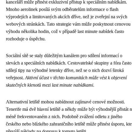
kanceláří může přinést exkluzivní přístup k speciálním nabídkám.
Mnoho aerolinek posílá svým odběratelům informace o flash
výprodejích a limitovaných akcích dříve, než je zveřejní na svých
webových stránkách. Tato strategie vám může poskytnout cenovou
výhodu několika hodin, což v případě last minute nabídek často
rozhoduje o úspěchu.
Sociální sítě se staly důležitým kanálem pro sdílení informací o
slevách a speciálních nabídkách. Cestovatelské skupiny a fóra často
sdílejí tipy na výhodné letenky dříve, než se o nich dozví široká
veřejnost.
Aktivní účast v těchto komunitách může vést k objevení
skutečných klenotů mezi last minute nabídkami
.
Alternativní letiště mohou nabídnout zajímavé cenové možnosti.
Tenerife má dvě hlavní letiště a někdy může být výhodnější přistát 
méně frekventovaném z nich. Podobně zvážení odletu z jiného
českého nebo blízkého zahraničního letiště může přinést úsporu, kte
převýší náklady na dopravu k tomuto letišti.