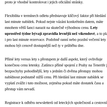
proto je vhodné kontrolovat i jejich oficiální stránky.
Flexibilita v termínech odletu představuje klíčový faktor při hledání
last minute nabídek. Pokud nejste vázáni konkrétním datem, máte
mnohem větší šanci narazit na skutečně výhodnou cenu.
Lety
uprostřed týdne bývají zpravidla levnější než víkendové
, a to pl
i pro last minute rezervace. Podobně ranní nebo pozdní večerní lety
mohou být cenově dostupnější než ty v průběhu dne.
Přímé lety versus lety s přestupem je další aspekt, který ovlivňuje
konečnou cenu letenky. Zatímco přímé spojení z Prahy na Tenerife 
bezpochyby pohodlnější, lety s jedním či dvěma přestupy mohou
nabídnout podstatně nižší cenu. Při hledání last minute nabídek se
vyplatí zvážit i tuto možnost, zejména pokud máte dostatek času a
přestup vám nevadí.
Registrace k odběru newsletterů od leteckých společností a cestovn