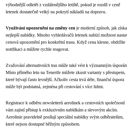
výhodnější odletět z vzdálenějšího letiště, pokud je rozdíl v ceně
letenek dostatečně velký na pokrytí nákladů na dopravu.
Využívání upozornění na změny cen
je moderní způsob, jak získa
nejlepší nabídky. Mnoho vyhledávačů letenek nabízí možnost nastav
cenová upozornění pro konkrétní trasu. Když cena klesne, obdržíte
notifikaci a můžete rychle reagovat.
Zvažování alternativních tras může také vést k významným úsporá
Místo přímého letu na Tenerife můžete zkusit varianty s přestupem,
které bývají často levnější. Ačkoliv cesta trvá déle, finanční úspora
může být podstatná, zejména při cestování s více lidmi.
Registrace k odběru newsletterů aerolinek a cestovních společností
vám zajistí přístup k exkluzivním nabídkám a slevovým akcím.
Aerolinie pravidelně posílají speciální nabídky svým odběratelům,
které nejsou dostupné běžným způsobem.