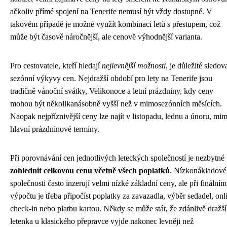
ačkoliv přímé spojení na Tenerife nemusí být vždy dostupné. V
takovém případě je možné využít kombinaci letů s přestupem, což
může být časově náročnější, ale cenově výhodnější varianta.
Pro cestovatele, kteří hledají
nejlevnější možnosti
, je důležité sledov
sezónní výkyvy cen. Nejdražší období pro lety na Tenerife jsou
tradičně vánoční svátky, Velikonoce a letní prázdniny, kdy ceny
mohou být několikanásobně vyšší než v mimosezónních měsících.
Naopak nejpříznivější ceny lze najít v listopadu, lednu a únoru, mi
hlavní prázdninové termíny.
Při porovnávání cen jednotlivých leteckých společností je nezbytné
zohlednit celkovou cenu včetně všech poplatků
. Nízkonákladové
společnosti často inzerují velmi nízké základní ceny, ale při finálním
výpočtu je třeba připočíst poplatky za zavazadla, výběr sedadel, onl
check-in nebo platbu kartou. Někdy se může stát, že zdánlivě dražší
letenka u klasického přepravce vyjde nakonec levněji než