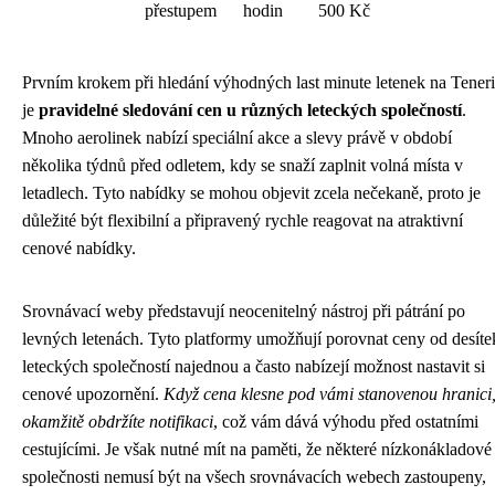
přestupem
hodin
500 Kč
Prvním krokem při hledání výhodných last minute letenek na Teneri
je
pravidelné sledování cen u různých leteckých společností
.
Mnoho aerolinek nabízí speciální akce a slevy právě v období
několika týdnů před odletem, kdy se snaží zaplnit volná místa v
letadlech. Tyto nabídky se mohou objevit zcela nečekaně, proto je
důležité být flexibilní a připravený rychle reagovat na atraktivní
cenové nabídky.
Srovnávací weby představují neocenitelný nástroj při pátrání po
levných letenách. Tyto platformy umožňují porovnat ceny od desíte
leteckých společností najednou a často nabízejí možnost nastavit si
cenové upozornění.
Když cena klesne pod vámi stanovenou hranici
okamžitě obdržíte notifikaci
, což vám dává výhodu před ostatními
cestujícími. Je však nutné mít na paměti, že některé nízkonákladové
společnosti nemusí být na všech srovnávacích webech zastoupeny,