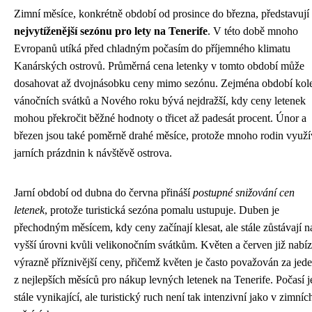
Zimní měsíce, konkrétně období od prosince do března, představují
nejvytíženější sezónu pro lety na Tenerife
. V této době mnoho
Evropanů utíká před chladným počasím do příjemného klimatu
Kanárských ostrovů. Průměrná cena letenky v tomto období může
dosahovat až dvojnásobku ceny mimo sezónu. Zejména období ko
vánočních svátků a Nového roku bývá nejdražší, kdy ceny letenek
mohou překročit běžné hodnoty o třicet až padesát procent. Únor a
březen jsou také poměrně drahé měsíce, protože mnoho rodin využí
jarních prázdnin k návštěvě ostrova.
Jarní období od dubna do června přináší
postupné snižování cen
letenek
, protože turistická sezóna pomalu ustupuje. Duben je
přechodným měsícem, kdy ceny začínají klesat, ale stále zůstávají n
vyšší úrovni kvůli velikonočním svátkům. Květen a červen již nabíz
výrazně příznivější ceny, přičemž květen je často považován za jed
z nejlepších měsíců pro nákup levných letenek na Tenerife. Počasí j
stále vynikající, ale turistický ruch není tak intenzivní jako v zimníc