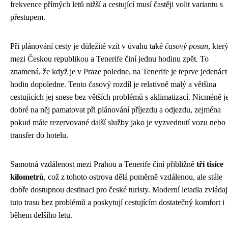
frekvence přímých letů nižší a cestující musí častěji volit variantu s
přestupem.
Při plánování cesty je důležité vzít v úvahu také
časový posun
, kter
mezi Českou republikou a Tenerife činí jednu hodinu zpět. To
znamená, že když je v Praze poledne, na Tenerife je teprve jedenáct
hodin dopoledne. Tento časový rozdíl je relativně malý a většina
cestujících jej snese bez větších problémů s aklimatizací. Nicméně j
dobré na něj pamatovat při plánování příjezdu a odjezdu, zejména
pokud máte rezervované další služby jako je vyzvednutí vozu nebo
transfer do hotelu.
Samotná vzdálenost mezi Prahou a Tenerife činí přibližně
tři tisíce
kilometrů
, což z tohoto ostrova dělá poměrně vzdálenou, ale stále
dobře dostupnou destinaci pro české turisty. Moderní letadla zvládaj
tuto trasu bez problémů a poskytují cestujícím dostatečný komfort i
během delšího letu.