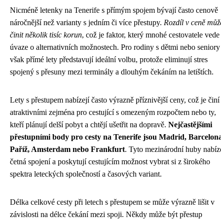
Nicméně letenky na Tenerife s přímým spojem bývají často cenově
náročnější než varianty s jedním či více přestupy.
Rozdíl v ceně můž
činit několik tisíc korun
, což je faktor, který mnohé cestovatele vede
úvaze o alternativních možnostech. Pro rodiny s dětmi nebo seniory
však přímé lety představují ideální volbu, protože eliminují stres
spojený s přesuny mezi terminály a dlouhým čekáním na letištích.
Lety s přestupem nabízejí často výrazně příznivější ceny, což je činí
atraktivními zejména pro cestující s omezeným rozpočtem nebo ty,
kteří plánují delší pobyt a chtějí ušetřit na dopravě.
Nejčastějšími
přestupními body pro cesty na Tenerife jsou Madrid, Barcelona
Paříž, Amsterdam nebo Frankfurt
. Tyto mezinárodní huby nabíze
četná spojení a poskytují cestujícím možnost vybrat si z širokého
spektra leteckých společností a časových variant.
Délka celkové cesty při letech s přestupem se může výrazně lišit v
závislosti na délce čekání mezi spoji. Někdy může být přestup