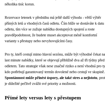
několika tisíc korun.
Rezervace letenek v předstihu má ještě další výhodu - větší výběr
přímých letů a vhodných časů odletu. Čím blíže se dostáváte k datu
odletu, tím více se zužuje nabídka dostupných spojení a roste
pravděpodobnost, že budete muset akceptovat méně komfortní
varianty s přestupy nebo nevyhovujícími časy.
Pro ty, kteří cestují mimo hlavní sezónu, může být výhodné čekat n
last minute nabídky, které se objevují přibližně dva až tři týdny před
odletem. Tato strategie však nese značné riziko a není vhodná pro ty
kdo potřebují garantovaný termín dovolené nebo cestují ve skupině.
Spontánnost může přinést úspory, ale také stres a nejistotu
, pro
je důležité pečlivě zvážit své priority a možnosti.
Přímé lety versus lety s přestupem