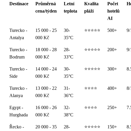
Destinace
Průměrná
Letní
Kvalita
Počet
H
cena/týden
teplota
pláží
hotelů
AI
Turecko -
15 000 - 25
30-
⭐⭐⭐⭐⭐
500+
9/
Antalya
000 Kč
35°C
Turecko -
18 000 - 28
28-
⭐⭐⭐⭐⭐
200+
9/
Bodrum
000 Kč
33°C
Turecko -
14 000 - 24
30-
⭐⭐⭐⭐⭐
300+
8.
Side
000 Kč
35°C
Turecko -
13 000 - 22
31-
⭐⭐⭐⭐
400+
8/
Alanya
000 Kč
36°C
Egypt -
16 000 - 26
32-
⭐⭐⭐⭐
250+
7.
Hurghada
000 Kč
38°C
Řecko -
20 000 - 35
28-
⭐⭐⭐⭐⭐
150+
8.