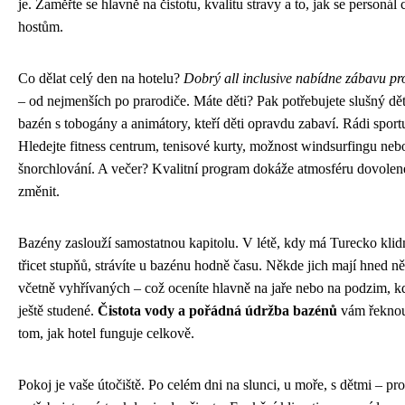
je. Zaměřte se hlavně na čistotu, kvalitu stravy a to, jak se personál
hostům.
Co dělat celý den na hotelu?
Dobrý all inclusive nabídne zábavu p
– od nejmenších po prarodiče. Máte děti? Pak potřebujete slušný dě
bazén s tobogány a animátory, kteří děti opravdu zabaví. Rádi sport
Hledejte fitness centrum, tenisové kurty, možnost windsurfingu neb
šnorchlování. A večer? Kvalitní program dokáže atmosféru dovolen
změnit.
Bazény zaslouží samostatnou kapitolu. V létě, kdy má Turecko klid
třicet stupňů, strávíte u bazénu hodně času. Někde jich mají hned ně
včetně vyhřívaných – což oceníte hlavně na jaře nebo na podzim, k
ještě studené.
Čistota vody a pořádná údržba bazénů
vám řeknou
tom, jak hotel funguje celkově.
Pokoj je vaše útočiště. Po celém dni na slunci, u moře, s dětmi – pro