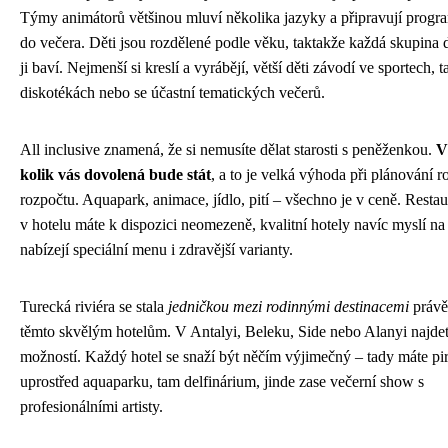
Týmy animátorů většinou mluví několika jazyky a připravují progr
do večera. Děti jsou rozdělené podle věku, taktakže každá skupina d
ji baví. Nejmenší si kreslí a vyrábějí, větší děti závodí ve sportech, t
diskotékách nebo se účastní tematických večerů.
All inclusive znamená, že si nemusíte dělat starosti s peněženkou.
V
kolik vás dovolená bude stát
, a to je velká výhoda při plánování 
rozpočtu. Aquapark, animace, jídlo, pití – všechno je v ceně. Restau
v hotelu máte k dispozici neomezeně, kvalitní hotely navíc myslí na 
nabízejí speciální menu i zdravější varianty.
Turecká riviéra se stala
jedničkou mezi rodinnými destinacemi
právě
těmto skvělým hotelům. V Antalyi, Beleku, Side nebo Alanyi najdet
možností. Každý hotel se snaží být něčím výjimečný – tady máte pi
uprostřed aquaparku, tam delfinárium, jinde zase večerní show s
profesionálními artisty.