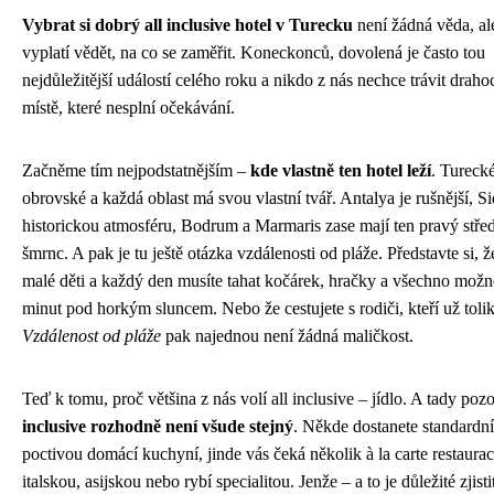
Vybrat si dobrý all inclusive hotel v Turecku
není žádná věda, ale
vyplatí vědět, na co se zaměřit. Koneckonců, dovolená je často tou
nejdůležitější událostí celého roku a nikdo z nás nechce trávit drah
místě, které nesplní očekávání.
Začněme tím nejpodstatnějším –
kde vlastně ten hotel leží
. Turecké
obrovské a každá oblast má svou vlastní tvář. Antalya je rušnější, Si
historickou atmosféru, Bodrum a Marmaris zase mají ten pravý stř
šmrnc. A pak je tu ještě otázka vzdálenosti od pláže. Představte si, 
malé děti a každý den musíte tahat kočárek, hračky a všechno možn
minut pod horkým sluncem. Nebo že cestujete s rodiči, kteří už toli
Vzdálenost od pláže
pak najednou není žádná maličkost.
Teď k tomu, proč většina z nás volí all inclusive – jídlo. A tady poz
inclusive rozhodně není všude stejný
. Někde dostanete standardní
poctivou domácí kuchyní, jinde vás čeká několik à la carte restaurac
italskou, asijskou nebo rybí specialitou. Jenže – a to je důležité zjist