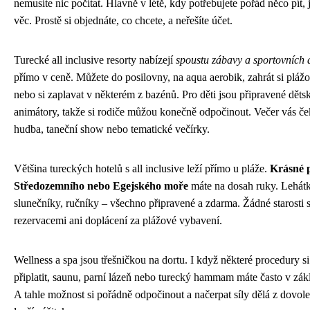
nemusíte nic počítat. Hlavně v létě, kdy potřebujete pořád něco pít, 
věc. Prostě si objednáte, co chcete, a neřešíte účet.
Turecké all inclusive resorty nabízejí
spoustu zábavy a sportovních a
přímo v ceně. Můžete do posilovny, na aqua aerobik, zahrát si plážo
nebo si zaplavat v některém z bazénů. Pro děti jsou připravené děts
animátory, takže si rodiče můžou konečně odpočinout. Večer vás če
hudba, taneční show nebo tematické večírky.
Většina tureckých hotelů s all inclusive leží přímo u pláže.
Krásné 
Středozemního nebo Egejského moře
máte na dosah ruky. Lehátk
slunečníky, ručníky – všechno připravené a zdarma. Žádné starosti 
rezervacemi ani doplácení za plážové vybavení.
Wellness a spa jsou třešničkou na dortu. I když některé procedury si
připlatit, saunu, parní lázeň nebo turecký hammam máte často v zák
A tahle možnost si pořádně odpočinout a načerpat síly dělá z dovole