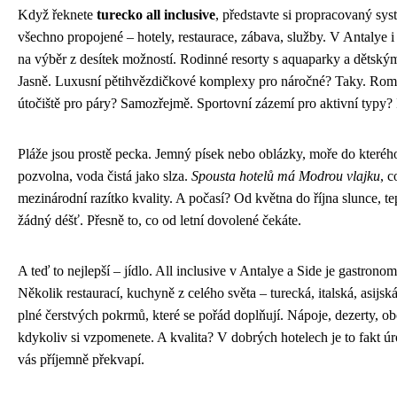
Když řeknete
turecko all inclusive
, představte si propracovaný sys
všechno propojené – hotely, restaurace, zábava, služby. V Antalye i
na výběr z desítek možností. Rodinné resorty s aquaparky a dětský
Jasně. Luxusní pětihvězdičkové komplexy pro náročné? Taky. Rom
útočiště pro páry? Samozřejmě. Sportovní zázemí pro aktivní typy? I 
Pláže jsou prostě pecka. Jemný písek nebo oblázky, moře do kteréh
pozvolna, voda čistá jako slza.
Spousta hotelů má Modrou vlajku
, c
mezinárodní razítko kvality. A počasí? Od května do října slunce, te
žádný déšť. Přesně to, co od letní dovolené čekáte.
A teď to nejlepší – jídlo. All inclusive v Antalye a Side je gastronom
Několik restaurací, kuchyně z celého světa – turecká, italská, asijsk
plné čerstvých pokrmů, které se pořád doplňují. Nápoje, dezerty, ob
kdykoliv si vzpomenete. A kvalita? V dobrých hotelech je to fakt úr
vás příjemně překvapí.