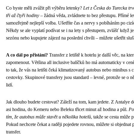
Co byste měli zvážit při výběru letenky?
Let z Česka do Turecka tr
tři až čtyři hodiny
– žádná věda, zvládnete to bez přestupu. Přímé le
samozřejmě nejlepší volba. Ušetříte čas a nervy s pobíháním po cizích
Někdy se ale vyplatí podívat se i na lety s přestupem, zvlášť když 
sezónu nebo kupujete zájezd na poslední chvíli – můžete ušetřit slu
A co dál po přistání?
Transfer z letiště k hotelu je další věc, na kt
zapomenout. Většina all inclusive balíčků ho má automaticky v cen
to tak, že vás na letišti čeká klimatizovaný autobus nebo minibus s c
cestovky. Skupinové transfery jsou standard – levné, protože se o ně
lidí.
Jak dlouho budete cestovat? Záleží na tom, kam jedete. Z Antalye do
asi hodina, do Kemeru nebo Beleku třicet minut až hodina a půl.
Poč
tím, že autobus může stavět u několika hotelů
, takže se cesta může 
Pokud nechcete čekat a raději pojedete rovnou, můžete si objednat p
transfer.