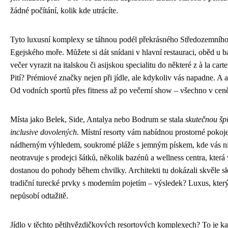
žádné počítání, kolik kde utrácíte.
Tyto luxusní komplexy se táhnou podél překrásného Středozemního
Egejského moře. Můžete si dát snídani v hlavní restauraci, oběd u 
večer vyrazit na italskou či asijskou specialitu do některé z à la carte
Pití? Prémiové značky nejen při jídle, ale kdykoliv vás napadne. A a
Od vodních sportů přes fitness až po večerní show – všechno v cen
Místa jako Belek, Side, Antalya nebo Bodrum se stala
skutečnou špi
inclusive dovolených
. Místní resorty vám nabídnou prostorné pokoje
nádherným výhledem, soukromé pláže s jemným pískem, kde vás n
neotravuje s prodejci šátků, několik bazénů a wellness centra, která
dostanou do pohody během chvilky. Architekti tu dokázali skvěle sk
tradiční turecké prvky s moderním pojetím – výsledek? Luxus, který
nepůsobí odtažitě.
Jídlo v těchto pětihvězdičkových resortových komplexech? To je ka