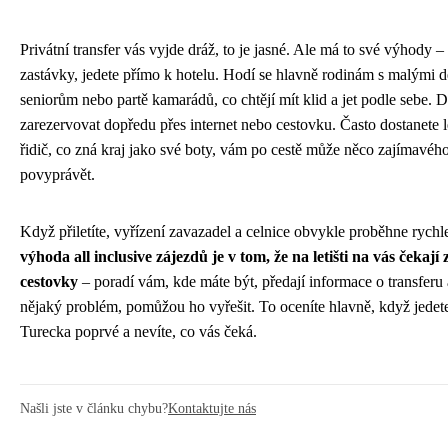
Privátní transfer vás vyjde dráž, to je jasné. Ale má to své výhody –
zastávky, jedete přímo k hotelu. Hodí se hlavně rodinám s malými d
seniorům nebo partě kamarádů, co chtějí mít klid a jet podle sebe. D
zarezervovat dopředu přes internet nebo cestovku. Často dostanete l
řidič, co zná kraj jako své boty, vám po cestě může něco zajímavéh
povyprávět.
Když přiletíte, vyřízení zavazadel a celnice obvykle proběhne rychl
výhoda all inclusive zájezdů je v tom, že na letišti na vás čekají 
cestovky
– poradí vám, kde máte být, předají informace o transferu 
nějaký problém, pomůžou ho vyřešit. To oceníte hlavně, když jedet
Turecka poprvé a nevíte, co vás čeká.
Našli jste v článku chybu?
Kontaktujte nás