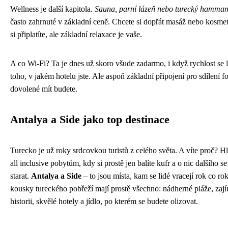
Wellness je další kapitola.
Sauna, parní lázeň nebo turecký hamma
často zahrnuté v základní ceně. Chcete si dopřát masáž nebo kosme
si připlatíte, ale základní relaxace je vaše.
A co Wi-Fi? Ta je dnes už skoro všude zadarmo, i když rychlost se l
toho, v jakém hotelu jste. Ale aspoň základní připojení pro sdílení f
dovolené mít budete.
Antalya a Side jako top destinace
Turecko je už roky srdcovkou turistů z celého světa. A víte proč? H
all inclusive pobytům, kdy si prostě jen balíte kufr a o nic dalšího s
starat.
Antalya a Side
– to jsou místa, kam se lidé vracejí rok co ro
kousky tureckého pobřeží mají prostě všechno: nádherné pláže, za
historii, skvělé hotely a jídlo, po kterém se budete olizovat.