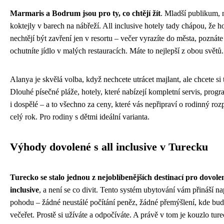
Marmaris a Bodrum jsou pro ty, co chtějí žít
. Mladší publikum, 
koktejly v barech na nábřeží. All inclusive hotely tady chápou, že h
nechtějí být zavření jen v resortu – večer vyrazíte do města, poznáte 
ochutníte jídlo v malých restauracích. Máte to nejlepší z obou světů.
Alanya je skvělá volba, když nechcete utrácet majlant, ale chcete si t
Dlouhé písečné pláže, hotely, které nabízejí kompletní servis, progr
i dospělé – a to všechno za ceny, které vás nepřipraví o rodinný roz
celý rok. Pro rodiny s dětmi ideální varianta.
Výhody dovolené s all inclusive v Turecku
Turecko se stalo jednou z nejoblíbenějších destinací pro dovolen
inclusive
, a není se co divit. Tento systém ubytování vám přináší n
pohodu – žádné neustálé počítání peněz, žádné přemýšlení, kde bude
večeřet. Prostě si užíváte a odpočíváte. A právě v tom je kouzlo ture