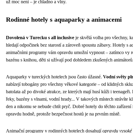
už moc není – je chladno a vlny.
Rodinné hotely s aquaparky a animacemi
Dovolená v Turecku s all inclusive
je skvělá volba pro všechny, k
hledají odpočinek bez starostí a zároveň spoustu zábavy. Hotely s 
animačními programy vám opravdu umožní vypnout – zatímco vy re
bazénu s knihou, děti si užívají pod dohledem zkušených animátorů
Aquaparky v tureckých hotelech jsou často úžasné.
Vodní světy pl
nabízejí tobogány pro všechny věkové kategorie – od klidných skl
batolata až po divoké atrakce, ze kterých mají husí kůži i teenageři.
řeky, bazény s vlnami, vodní hrady... V takových místech strávíte kl
den a nikomu se nebude chtít pryč. Dobré hotely do těchto zařízení 
opravdu hodně, protože bezpečnost hostů je na prvním místě.
Animační programy v rodinných hotelech dosahují
opravdu vysoké