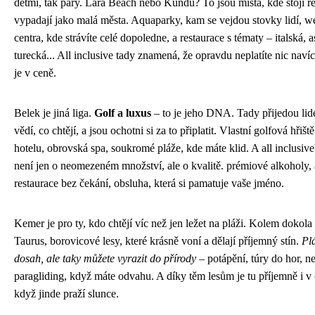
dětmi, tak páry. Lara Beach nebo Kundu? To jsou místa, kde stojí re
vypadají jako malá města. Aquaparky, kam se vejdou stovky lidí, w
centra, kde strávíte celé dopoledne, a restaurace s tématy – italská, a
turecká... All inclusive tady znamená, že opravdu neplatíte nic nav
je v ceně.
Belek je jiná liga.
Golf a luxus
– to je jeho DNA. Tady přijedou lidé
vědí, co chtějí, a jsou ochotni si za to připlatit. Vlastní golfová hřišt
hotelu, obrovská spa, soukromé pláže, kde máte klid. A all inclusiv
není jen o neomezeném množství, ale o kvalitě. prémiové alkoholy, à
restaurace bez čekání, obsluha, která si pamatuje vaše jméno.
Kemer je pro ty, kdo chtějí víc než jen ležet na pláži. Kolem dokola
Taurus, borovicové lesy, které krásně voní a dělají příjemný stín.
Pl
dosah, ale taky můžete vyrazit do přírody
– potápění, túry do hor, n
paragliding, když máte odvahu. A díky těm lesům je tu příjemně i v 
když jinde praží slunce.