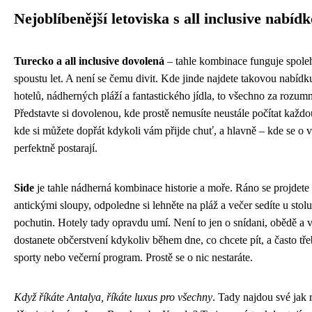
Nejoblíbenější letoviska s all inclusive nabíd
Turecko a all inclusive dovolená
– tahle kombinace funguje spoleh
spoustu let. A není se čemu divit. Kde jinde najdete takovou nabídk
hotelů, nádherných pláží a fantastického jídla, to všechno za rozu
Představte si dovolenou, kde prostě nemusíte neustále počítat každ
kde si můžete dopřát kdykoli vám přijde chuť, a hlavně – kde se o 
perfektně postarají.
Side
je tahle nádherná kombinace historie a moře. Ráno se projdete
antickými sloupy, odpoledne si lehněte na pláž a večer sedíte u stol
pochutin. Hotely tady opravdu umí. Není to jen o snídani, obědě a v
dostanete občerstvení kdykoliv během dne, co chcete pít, a často tře
sporty nebo večerní program. Prostě se o nic nestaráte.
Když říkáte Antalya, říkáte luxus pro všechny
. Tady najdou své jak 