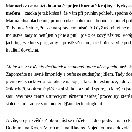
Marmaris zase nabízí
dokonalé spojení hornaté krajiny s tyrkys
mořem
– zátoka je tak krásná, že vám při prvním pohledu spadne če
Marina plná plachetnic, promenáda s palmami táhnoucí se podél pob
Tady prostě cítíte, že jste na správném místě. A když už mluvíme o a
inclusive, tady to není jen o jídle a pití – jde o celkový zážitek. Potá
jachting, wellness programy – prostě všechno, co si představíte po
kvalitní dovolená.
All inclusive v těchto destinacích znamená úplně něco jiného
než běž
Zapomeňte na levné limonády a bufet se studeným jídlem. Tady dos
prémiové značkové alkoholické nápoje, à la carte restaurace, kde va
šéfkuchaři, soukromé pláže s obsluhou a vodní sporty, o kterých jst
snili. Wellness centra s tureckými lázněmi nabízejí procedury, které
staletí staré tradice s nejmodernějšími technologiemi.
A víte, co je skvělé? Z obou míst se můžete snadno podívat na řecké
Bodrumu na Kos, z Marmarisu na Rhodos. Najednou máte dovole