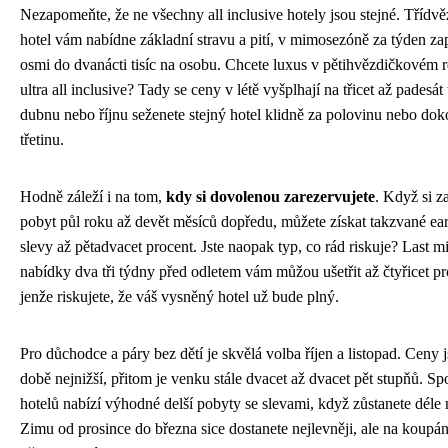
Nezapomeňte, že ne všechny all inclusive hotely jsou stejné. Třídv
hotel vám nabídne základní stravu a pití, v mimosezóně za týden zap
osmi do dvanácti tisíc na osobu. Chcete luxus v pětihvězdičkovém r
ultra all inclusive? Tady se ceny v létě vyšplhají na třicet až padesát t
dubnu nebo říjnu seženete stejný hotel klidně za polovinu nebo do
třetinu.
Hodně záleží i na tom,
kdy si dovolenou zarezervujete
. Když si z
pobyt půl roku až devět měsíců dopředu, můžete získat takzvané ear
slevy až pětadvacet procent. Jste naopak typ, co rád riskuje? Last m
nabídky dva tři týdny před odletem vám můžou ušetřit až čtyřicet pr
jenže riskujete, že váš vysněný hotel už bude plný.
Pro důchodce a páry bez dětí je skvělá volba říjen a listopad. Ceny j
době nejnižší, přitom je venku stále dvacet až dvacet pět stupňů. Sp
hotelů nabízí výhodné delší pobyty se slevami, když zůstanete déle 
Zimu od prosince do března sice dostanete nejlevněji, ale na koupán