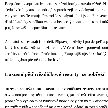
Bezpečnost v aquaparcích berou seriózní hotely opravdu vážně. Pla
sledují všechny atrakce, tobogány procházejí pravidelnými kontrolam
vody se neustále testuje. Pro rodiče s malými dětmi jsou připravené 
dětské bazénky s mělkou vodou a bezpečným vstupem – tam si můž
jistí, že se vašim nejmenším nic nestane.
Animátoři se nestarají jen o děti. Připravují aktivity i pro dospělé a
kterých se může zúčastnit celá rodina. Večerní show, sportovní sout
aerobic, taneční lekce... Profesionální přístup zajišťuje, že se každý c
může si vybrat přesně to, co ho baví.
Luxusní pětihvězdičkové resorty na pobřeží
Turecké pobřeží nabízí úžasné pětihvězdičkové resorty
, kde si u
dovolenou podle systému all inclusive tak, jak má být. Představte si,
probudíte s výhledem na tyrkysové moře a celý den máte k dispozici
jen můžete přát – a to vše už máte zaplacené. Žádné starosti s peně