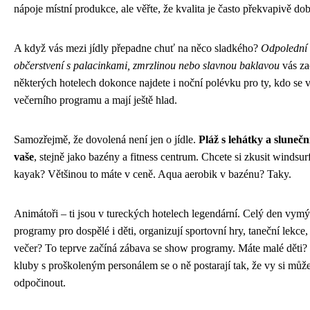
nápoje místní produkce, ale věřte, že kvalita je často překvapivě dob
A když vás mezi jídly přepadne chuť na něco sladkého?
Odpolední
občerstvení s palacinkami, zmrzlinou nebo slavnou baklavou
vás za
některých hotelech dokonce najdete i noční polévku pro ty, kdo se v
večerního programu a mají ještě hlad.
Samozřejmě, že dovolená není jen o jídle.
Pláž s lehátky a slunečn
vaše
, stejně jako bazény a fitness centrum. Chcete si zkusit windsu
kayak? Většinou to máte v ceně. Aqua aerobik v bazénu? Taky.
Animátoři – ti jsou v tureckých hotelech legendární. Celý den vymýš
programy pro dospělé i děti, organizují sportovní hry, taneční lekce,
večer? To teprve začíná zábava se show programy. Máte malé děti?
kluby s proškoleným personálem se o ně postarají tak, že vy si může
odpočinout.