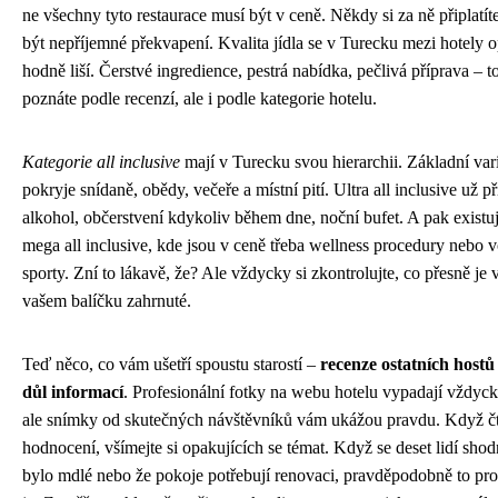
ne všechny tyto restaurace musí být v ceně. Někdy si za ně připlatí
být nepříjemné překvapení. Kvalita jídla se v Turecku mezi hotely 
hodně liší. Čerstvé ingredience, pestrá nabídka, pečlivá příprava – t
poznáte podle recenzí, ale i podle kategorie hotelu.
Kategorie all inclusive
mají v Turecku svou hierarchii. Základní var
pokryje snídaně, obědy, večeře a místní pití. Ultra all inclusive už př
alkohol, občerstvení kdykoliv během dne, noční bufet. A pak existuj
mega all inclusive, kde jsou v ceně třeba wellness procedury nebo 
sporty. Zní to lákavě, že? Ale vždycky si zkontrolujte, co přesně je 
vašem balíčku zahrnuté.
Teď něco, co vám ušetří spoustu starostí –
recenze ostatních hostů 
důl informací
. Profesionální fotky na webu hotelu vypadají vždyck
ale snímky od skutečných návštěvníků vám ukážou pravdu. Když čt
hodnocení, všímejte si opakujících se témat. Když se deset lidí shodn
bylo mdlé nebo že pokoje potřebují renovaci, pravděpodobně to pro