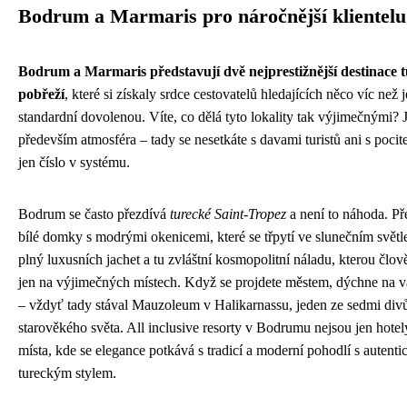
Bodrum a Marmaris pro náročnější klientelu
Bodrum a Marmaris představují dvě nejprestižnější destinace 
pobřeží
, které si získaly srdce cestovatelů hledajících něco víc než 
standardní dovolenou. Víte, co dělá tyto lokality tak výjimečnými? J
především atmosféra – tady se nesetkáte s davami turistů ani s pocite
jen číslo v systému.
Bodrum se často přezdívá
turecké Saint-Tropez
a není to náhoda. Pře
bílé domky s modrými okenicemi, které se třpytí ve slunečním světle
plný luxusních jachet a tu zvláštní kosmopolitní náladu, kterou člov
jen na výjimečných místech. Když se projdete městem, dýchne na vá
– vždyť tady stával Mauzoleum v Halikarnassu, jeden ze sedmi div
starověkého světa. All inclusive resorty v Bodrumu nejsou jen hotely
místa, kde se elegance potkává s tradicí a moderní pohodlí s autent
tureckým stylem.