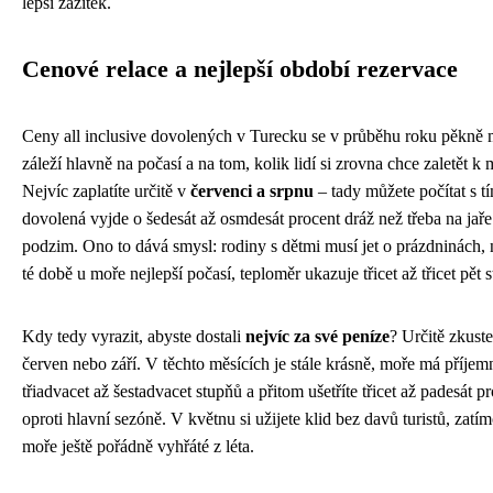
lepší zážitek.
Cenové relace a nejlepší období rezervace
Ceny all inclusive dovolených v Turecku se v průběhu roku pěkně 
záleží hlavně na počasí a na tom, kolik lidí si zrovna chce zaletět k 
Nejvíc zaplatíte určitě v
červenci a srpnu
– tady můžete počítat s tí
dovolená vyjde o šedesát až osmdesát procent dráž než třeba na jař
podzim. Ono to dává smysl: rodiny s dětmi musí jet o prázdninách, 
té době u moře nejlepší počasí, teploměr ukazuje třicet až třicet pět 
Kdy tedy vyrazit, abyste dostali
nejvíc za své peníze
? Určitě zkuste
červen nebo září. V těchto měsících je stále krásně, moře má příje
třiadvacet až šestadvacet stupňů a přitom ušetříte třicet až padesát p
oproti hlavní sezóně. V květnu si užijete klid bez davů turistů, zatím
moře ještě pořádně vyhřáté z léta.