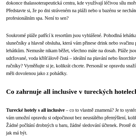
dokonce thalassoterapeutická centra, kde využívají léčivou sílu moř
Představte si, že po dni stráveném na pláži nebo u bazénu se nechát
profesionálním spa. Není to sen?
Soukromé pláže patřící k resortům jsou vyhlášené. Pohodlná lehátka
slunečníky a hlavně obsluha, která vám přinese drink nebo svačinu
lehátkům. Nemusíte nikam běžet, všechno máte na dosah. Pláže jso
udržované, voda křišťálově čistá – ideální na plavání nebo šnorchlo
ručníky? Vyměňujte si je, kolikrát chcete. Personál se opravdu snaží
měli dovolenou jako z pohádky.
Co zahrnuje all inclusive v tureckých hotelec
Turecké hotely s all inclusive
– co to vlastně znamená? Je to systé
vám umožní opravdu si odpočinout bez neustálého přemýšlení, kolik 
Žádné počítání drobných u baru, žádné sledování účtenek. Prostě d
jak má být.