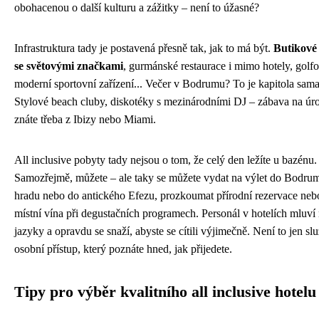
obohacenou o další kulturu a zážitky – není to úžasné?
Infrastruktura tady je postavená přesně tak, jak to má být.
Butikové
se světovými značkami
, gurmánské restaurace i mimo hotely, golfo
moderní sportovní zařízení... Večer v Bodrumu? To je kapitola sama
Stylové beach cluby, diskotéky s mezinárodními DJ – zábava na úro
znáte třeba z Ibizy nebo Miami.
All inclusive pobyty tady nejsou o tom, že celý den ležíte u bazénu.
Samozřejmě, můžete – ale taky se můžete vydat na výlet do Bodru
hradu nebo do antického Efezu, prozkoumat přírodní rezervace neb
místní vína při degustačních programech. Personál v hotelích mluví
jazyky a opravdu se snaží, abyste se cítili výjimečně. Není to jen slu
osobní přístup, který poznáte hned, jak přijedete.
Tipy pro výběr kvalitního all inclusive hotelu