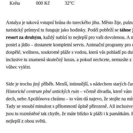
Kréta
000 Kč
32°C
Antalya je taková vstupní brána do tureckého jihu. Město žije, pulzu
turistický průmysl tu funguje jako hodinky. Podél pobřeží se
táhne 
resort za druhým
, každý nabízí to nejlepší pro vaši dovolenou. A n
postel a jídlo – dostanete kompletní servis. Animační programy pro d
dospělé, wellness, soukromé pláže s vodou, která vás pohladí po duš
inclusive tu znamená skutečný luxus, a pokud nechcete, nemusíte z 
vůbec vylézt.
Side je trochu jiný příběh. Menší, intimnější, s nádechem starých ča
Historické centrum plné antických ruin
– včetně divadla, které vám 
dech, nebo Apollónova chrámu – to vám dá najevo, že stojíte na míst
Tady se snoubí minulost s přítomností úplně přirozeně. All inclusive
jsou tu rozmístěné tak chytře, že máte blízko k pláži i k památkám. 
nejlepší z obou světů.