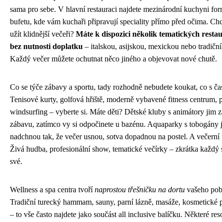
sama pro sebe. V hlavní restauraci najdete mezinárodní kuchyni fo
bufetu, kde vám kuchaři připravují speciality přímo před očima. Chce
užít klidnější večeři?
Máte k dispozici několik tematických restau
bez nutnosti doplatku
– italskou, asijskou, mexickou nebo tradiční
Každý večer můžete ochutnat něco jiného a objevovat nové chutě.
Co se týče zábavy a sportu, tady rozhodně nebudete koukat, co s č
Tenisové kurty, golfová hřiště, moderně vybavené fitness centrum, 
windsurfing – vyberte si. Máte děti? Dětské kluby s animátory jim za
zábavu, zatímco vy si odpočinete u bazénu. Aquaparky s tobogány 
nadchnou tak, že večer usnou, sotva dopadnou na postel. A večerní
Živá hudba, profesionální show, tematické večírky – zkrátka každý s
své.
Wellness a spa centra tvoří
naprostou třešničku na dortu
vašeho pob
Tradiční turecký hammam, sauny, parní lázně, masáže, kosmetické 
– to vše často najdete jako součást all inclusive balíčku. Některé res