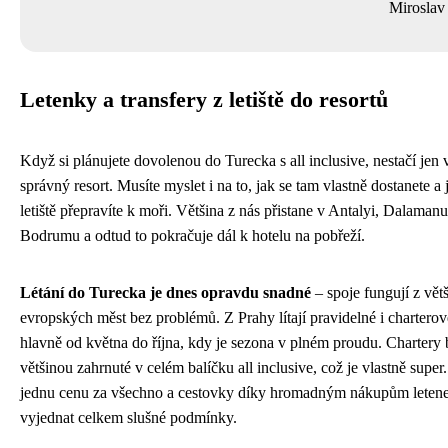
Mirosla
Letenky a transfery z letiště do resortů
Když si plánujete dovolenou do Turecka s all inclusive, nestačí jen 
správný resort. Musíte myslet i na to, jak se tam vlastně dostanete a 
letiště přepravíte k moři. Většina z nás přistane v Antalyi, Dalaman
Bodrumu a odtud to pokračuje dál k hotelu na pobřeží.
Létání do Turecka je dnes opravdu snadné
– spoje fungují z vět
evropských měst bez problémů. Z Prahy lítají pravidelné i charterové
hlavně od května do října, kdy je sezona v plném proudu. Chartery 
většinou zahrnuté v celém balíčku all inclusive, což je vlastně super.
jednu cenu za všechno a cestovky díky hromadným nákupům leten
vyjednat celkem slušné podmínky.