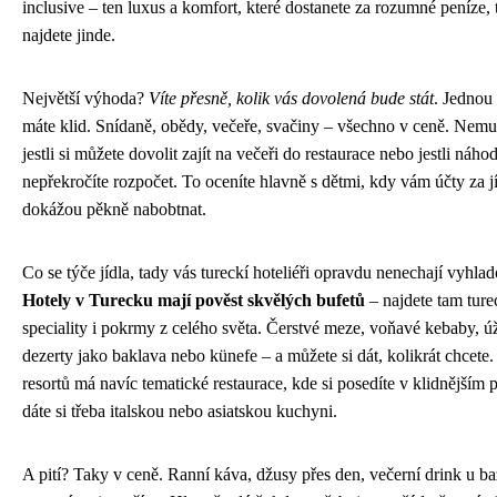
inclusive – ten luxus a komfort, které dostanete za rozumné peníze,
najdete jinde.
Největší výhoda?
Víte přesně, kolik vás dovolená bude stát
. Jednou 
máte klid. Snídaně, obědy, večeře, svačiny – všechno v ceně. Nemusí
jestli si můžete dovolit zajít na večeři do restaurace nebo jestli náho
nepřekročíte rozpočet. To oceníte hlavně s dětmi, kdy vám účty za j
dokážou pěkně nabobtnat.
Co se týče jídla, tady vás tureckí hoteliéři opravdu nenechají vyhlad
Hotely v Turecku mají pověst skvělých bufetů
– najdete tam ture
speciality i pokrmy z celého světa. Čerstvé meze, voňavé kebaby, ú
dezerty jako baklava nebo künefe – a můžete si dát, kolikrát chcete
resortů má navíc tematické restaurace, kde si posedíte v klidnějším p
dáte si třeba italskou nebo asiatskou kuchyni.
A pití? Taky v ceně. Ranní káva, džusy přes den, večerní drink u b