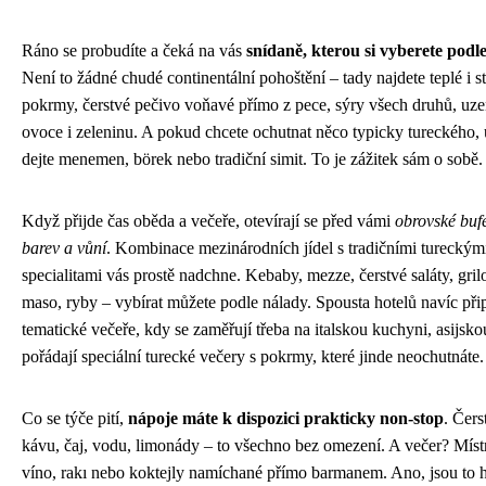
Ráno se probudíte a čeká na vás
snídaně, kterou si vyberete podle
Není to žádné chudé continentální pohoštění – tady najdete teplé i 
pokrmy, čerstvé pečivo voňavé přímo z pece, sýry všech druhů, uze
ovoce i zeleninu. A pokud chcete ochutnat něco typicky tureckého, u
dejte menemen, börek nebo tradiční simit. To je zážitek sám o sobě.
Když přijde čas oběda a večeře, otevírají se před vámi
obrovské bufe
barev a vůní
. Kombinace mezinárodních jídel s tradičními tureckým
specialitami vás prostě nadchne. Kebaby, mezze, čerstvé saláty, gri
maso, ryby – vybírat můžete podle nálady. Spousta hotelů navíc při
tematické večeře, kdy se zaměřují třeba na italskou kuchyni, asijsk
pořádají speciální turecké večery s pokrmy, které jinde neochutnáte.
Co se týče pití,
nápoje máte k dispozici prakticky non-stop
. Čers
kávu, čaj, vodu, limonády – to všechno bez omezení. A večer? Míst
víno, rakı nebo koktejly namíchané přímo barmanem. Ano, jsou to 