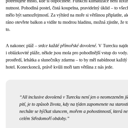
potřebujete místo, kde si odpočinete. Funkční klimatizace není luxus
nutnost. Pohodlná postel, čistá koupelna, pravidelný úklid – to vše
mělo být samozřejmostí. Za výhled na moře si většinou připlatíte, a
ráno otevřete balkon a vidíte tu modrou hladinu, možná zjistíte, že to
to.
A nakonec pláž –
srdce každé přímořské dovolené
. V Turecku najde
i oblázkovité pláže, někde jsou mola pro pohodlnější vstup do vody.
prostředí, lehátka a slunečníky zdarma – to by měl nabídnout každý
hotel. Koneckonců, právě kvůli moři tam většina z nás jede.
All inclusive dovolená v Turecku není jen o neomezeném jí
pití, je to způsob života, kdy na týden zapomenete na starosti
necháte se hýčkat sluncem, mořem a pohostinností, která n
celém Středomoří obdoby.