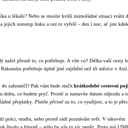
níka u lékaře? Nebo se musíte kvůli mimořádné situaci vrátit
jejich nonstop linku a oni to vyřeší – den i noc, ať jste kdek
dý našel přesně to, co potřebuje. A víte co? Délka vaší cesty h
 Rakousku potřebuje úplně jiné zajištění než tři měsíce v Asii
 do zahraničí? Pak vám bude stačit
krátkodobé cestovní poji
lou dobu, co budete pryč. Prostě si nastavíte datum odjezdu a 
žádné přeplatky.
Platíte přesně za to, co využijete
, a to je přec
ůli práci, studiu, nebo prostě rádi poznáváte svět. V takovém
tek štvalo a hlavně – stálo by vás to víc peněz. Proto má UN