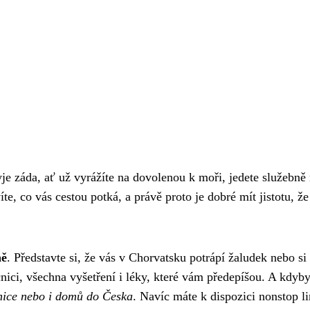
e záda, ať už vyrážíte na dovolenou k moři, jedete služebně
te, co vás cestou potká, a právě proto je dobré mít jistotu, ž
ně
. Představte si, že vás v Chorvatsku potrápí žaludek nebo si
nici, všechna vyšetření i léky, které vám předepíšou. A kdyby
ice nebo i domů do Česka
. Navíc máte k dispozici nonstop l