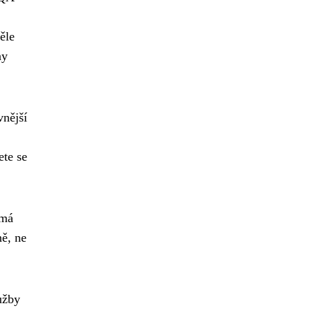
ěle
ny
vnější
ete se
 má
ně, ne
užby