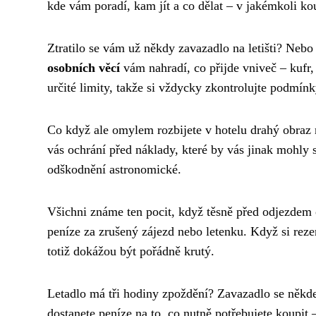
kde vám poradí, kam jít a co dělat – v jakémkoli ko
Ztratilo se vám už někdy zavazadlo na letišti? Ne
osobních věcí
vám nahradí, co přijde vniveč – kufr, 
určité limity, takže si vždycky zkontrolujte podmínk
Co když ale omylem rozbijete v hotelu drahý obraz
vás ochrání před náklady, které by vás jinak mohly 
odškodnění astronomické.
Všichni známe ten pocit, když těsně před odjezdem
peníze za zrušený zájezd nebo letenku. Když si reze
totiž dokážou být pořádně krutý.
Letadlo má tři hodiny zpoždění? Zavazadlo se někde
dostanete peníze na to, co nutně potřebujete koupit –