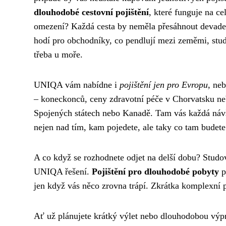
dlouhodobé cestovní pojištění
, které funguje na ce
omezení? Každá cesta by neměla přesáhnout devadesát
hodí pro obchodníky, co pendlují mezi zeměmi, stude
třeba u moře.
UNIQA vám nabídne i
pojištění jen pro Evropu
, ne
– koneckonců, ceny zdravotní péče v Chorvatsku ne
Spojených státech nebo Kanadě. Tam vás každá návšt
nejen nad tím, kam pojedete, ale taky co tam budete
A co když se rozhodnete odjet na delší dobu? Studov
UNIQA řešení.
Pojištění pro dlouhodobé pobyty
p
jen když vás něco zrovna trápí. Zkrátka komplexní pé
Ať už plánujete krátký výlet nebo dlouhodobou výpr