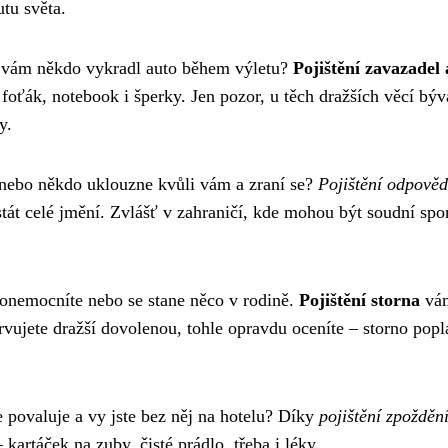
utu světa.
bo vám někdo vykradl auto během výletu?
Pojištění zavazadel 
foťák, notebook i šperky. Jen pozor, u těch dražších věcí býv
y.
 nebo někdo uklouzne kvůli vám a zraní se?
Pojištění odpověd
stát celé jmění. Zvlášť v zahraničí, kde mohou být soudní spo
 onemocníte nebo se stane něco v rodině.
Pojištění storna
vám
rvujete dražší dovolenou, tohle opravdu oceníte – storno popl
 povaluje a vy jste bez něj na hotelu? Díky
pojištění zpožděn
 kartáček na zuby, čisté prádlo, třeba i léky.