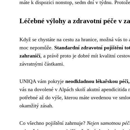
máte k dispozici nonstop, sedm dní v týdnu. Protože
Léčebné výlohy a zdravotní péče v z
Když se chystáte na cestu za hranice, možná vás to 
moc nepomůže.
Standardní zdravotní pojištění to
zahraničí
, a právě proto je dobré mít kvalitní cest
závratnými částkami.
UNIQA vám pokryje
neodkladnou lékařskou péči, 
vás na dovolené v Alpách skolí akutní apendicitida 
potřebné až do výše, kterou máte uvedenou ve smlo
okamžitý zásah.
Co všechno pojištění zahrnuje?
Nejen samotnou péči