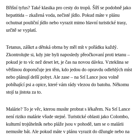
Břišní tyfus? Také klasika pro cesty do tropů. Šíří se podobně jako
hepatitida – zkažená voda, nečisté jídlo. Pokud máte v plánu
ochutnat pouliční jídlo nebo vyrazit mimo hlavní turistické trasy,
určitě se vyplatí.
Tetanus, záškrt a dětská obrna by měl mít v pořádku každý.
Zkontrolujte si, kdy jste byli naposledy přeočkovaní proti tetanu –
pokud je to víc než deset let, je čas na novou dávku. Vzteklina se
většinou doporučuje jen těm, kdo jedou do opravdu odlehlých míst
nebo plánují delší pobyt. Ale zase – na Srí Lance jsou volně
pobíhající psi a opice, které vám rády vlezou do batohu. Někomu
stojí ta jistota za to.
Malárie? To je věc, kterou musíte probrat s lékařem. Na Srí Lance
není riziko malárie všude stejné. Turistické oblasti jako Colombo,
kulturní trojúhelník nebo pláže jsou v pohodě, tam se o malárii
nemusíte bát. Ale pokud máte v plánu vyrazit do džungle nebo na