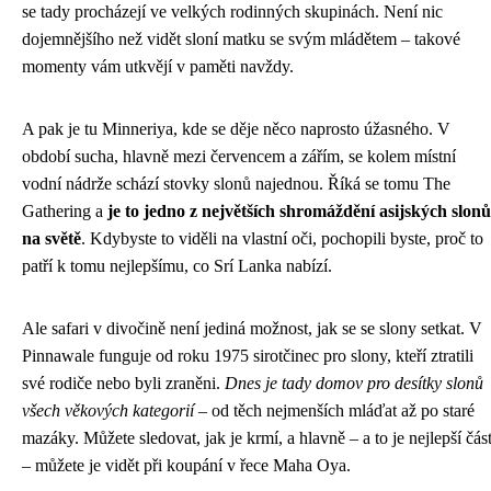
se tady procházejí ve velkých rodinných skupinách. Není nic
dojemnějšího než vidět sloní matku se svým mládětem – takové
momenty vám utkvějí v paměti navždy.
A pak je tu Minneriya, kde se děje něco naprosto úžasného. V
období sucha, hlavně mezi červencem a zářím, se kolem místní
vodní nádrže schází stovky slonů najednou. Říká se tomu The
Gathering a
je to jedno z největších shromáždění asijských slonů
na světě
. Kdybyste to viděli na vlastní oči, pochopili byste, proč to
patří k tomu nejlepšímu, co Srí Lanka nabízí.
Ale safari v divočině není jediná možnost, jak se se slony setkat. V
Pinnawale funguje od roku 1975 sirotčinec pro slony, kteří ztratili
své rodiče nebo byli zraněni.
Dnes je tady domov pro desítky slonů
všech věkových kategorií
– od těch nejmenších mláďat až po staré
mazáky. Můžete sledovat, jak je krmí, a hlavně – a to je nejlepší čás
– můžete je vidět při koupání v řece Maha Oya.