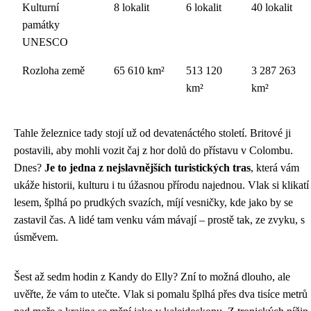
Kulturní
8 lokalit
6 lokalit
40 lokalit
památky
UNESCO
Rozloha země
65 610 km²
513 120
3 287 263
km²
km²
Tahle železnice tady stojí už od devatenáctého století. Britové ji
postavili, aby mohli vozit čaj z hor dolů do přístavu v Colombu.
Dnes?
Je to jedna z nejslavnějších turistických tras
, která vám
ukáže historii, kulturu i tu úžasnou přírodu najednou. Vlak si klikatí
lesem, šplhá po prudkých svazích, míjí vesničky, kde jako by se
zastavil čas. A lidé tam venku vám mávají – prostě tak, ze zvyku, s
úsměvem.
Šest až sedm hodin z Kandy do Elly? Zní to možná dlouho, ale
uvěřte, že vám to utečte. Vlak si pomalu šplhá přes dva tisíce metrů