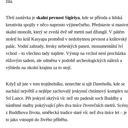
žila.
Třetí zastávka je
skalní pevnost Sigiriya
, kde se příroda a lidská
kreativita spojily v něco naprosto výjimečného. Představte si masivn
skalní monolit, který se zvedá dvě stě metrů nad džunglí. V pátém
století ho král Kasyapa proměnil v nedobytnou pevnost a královský
palác. Vodní zahrady, fresky nebeských panen, monumentální lví
vchod – to všechno tady najdete. Výstup na vrchol není procházka
růžovým sadem, ale odměna v podobě archeologických nálezů a
výhledu na okolní krajinu za to stojí.
Když už jste v tom trojúhelníku, nenechte si ujít
Dambullu
, kde se
nachází největší a nejlépe zachovalý jeskynní chrámový komplex n
Srí Lance. Pět jeskyní ukrývá víc než sto padesát soch Buddhy a
nástěnné malby pokrývající přes dva tisíce čtverečních metrů. Scén
z Buddhova života, umělecká tradice staré víc než dva tisíce let – je
to jako vstoupit do živého příběhu.