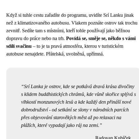
Když si tuhle cestu zařadíte do programu, uvidíte Srí Lanku jinak
než z klimatizovaného autobusu. Vlakem poznáte ostrov tak trochu
zevnitř. Sedíte tam s místními, kteří tohle používají jako běžnou
dopravu do práce nebo na trh.
Povídá se, směje se, někdo s vámi
sdílí svačinu
– to je ta pravá atmosféra, kterou v turistickém
autobuse nenajdete. Přátelská, uvolněná, upřímná.
Srí Lanka je ostrov, kde se potkává dravá krása divočiny
s klidem buddhistických chrámů, kde vůně skořice splývá s
vlhkostí monzunových lesů a kde každý den přináší nové
dobrodružství - od setkání se slony v národních parcích
přes objevování starověkých měst až po relaxaci na
plážích, které vypadají jako ráj na zemi.
Radovan Kubíček