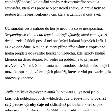
chladnější počasí, koloniální stavby z devatenáctého století a
atmosféra, která vás přenese o pár století zpátky. A právě tady se
pěstuje ten nejlepší cejlonský čaj, který si zamiloval celý svět.
Už samotná cesta nahoru do hor je něco, na co se nezapomíná.
Serpentiny se vinoucí do kopců nabízejí výhledy, které vám vyrazí
dech
– zelená údolí posetá nekonečnými řadami čajových keřů, ka
až oko dohlédne. Krajina se mění přímo před vámi: z tropického
horka přejdete do svěžího horského vzduchu, kde teploty klidně
klesnou na deset stupňů. Po vedru na pobřeží je to příjemné
osvěžení, věřte mi. Z okna auta nebo autobusu sledujete fascinující
mozaiku smaragdově zelených plantáží, které se vlní po svazích jak
obrovský koberec.
Jenže návštěva čajových plantáží v Nuwara Eliya není jen o
krásných pohlednicových výhledech. Jde především o to
poznat
celý proces výroby čaje od sklizně až po balení
, které si pak
odnesete domů jako suvenýr. Většina zájezdů zahrnuje prohlídku