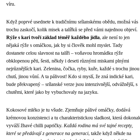
víru.
Když poprvé usednete k tradičnímu srílanskému obědu, možná vás
trochu zaskočí, kolik misek a talířků se před vámi najednou objeví.
Rýže s kari tvoří základ téměř každého jídla
, ale není to jen
nějaká rýže s omáčkou, jak by si člověk mohl myslet. Tady
dostanete celou slavnost na talíři – voňavou hromádku rýže
obklopenou pěti, šesti, někdy i deseti různými miskami plnými
nejrůznějších kari. Zelenina, čočka, ryby, kuře, každé s trochu jinou
chutí, jinou vůní. A ta pálivost! Kdo si myslí, že zná indické kari,
bude překvapený – srílanské verze jsou intenzivnější, odvážnější, s
chutěmi, které jako by vybuchovaly na jazyku.
Kokosové mléko je tu všude. Zjemňuje pálivé omáčky, dodává
krémovou konzistenci a tu charakteristickou sladkost, která dokonal
vyváží žhavé chilli papričky.
Každá rodina má své tajné recepty,
které se předávají z generace na generaci
, takže když někde na