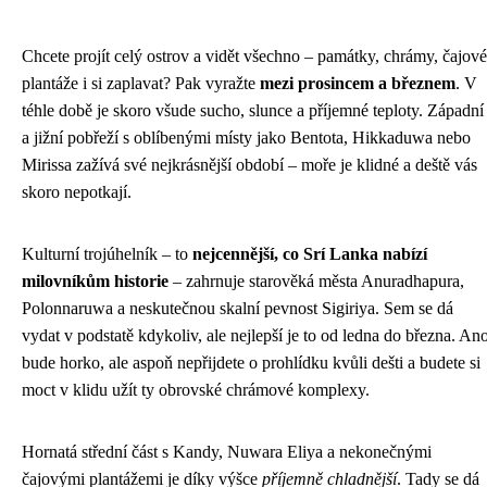
Chcete projít celý ostrov a vidět všechno – památky, chrámy, čajové
plantáže i si zaplavat? Pak vyražte
mezi prosincem a březnem
. V
téhle době je skoro všude sucho, slunce a příjemné teploty. Západní
a jižní pobřeží s oblíbenými místy jako Bentota, Hikkaduwa nebo
Mirissa zažívá své nejkrásnější období – moře je klidné a deště vás
skoro nepotkají.
Kulturní trojúhelník – to
nejcennější, co Srí Lanka nabízí
milovníkům historie
– zahrnuje starověká města Anuradhapura,
Polonnaruwa a neskutečnou skalní pevnost Sigiriya. Sem se dá
vydat v podstatě kdykoliv, ale nejlepší je to od ledna do března. Ano
bude horko, ale aspoň nepřijdete o prohlídku kvůli dešti a budete si
moct v klidu užít ty obrovské chrámové komplexy.
Hornatá střední část s Kandy, Nuwara Eliya a nekonečnými
čajovými plantážemi je díky výšce
příjemně chladnější
. Tady se dá