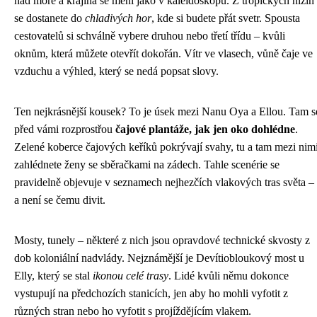
nad moře a krajina se mění jako v kaleidoskopu. Z tropických nížin
se dostanete do
chladivých hor
, kde si budete přát svetr. Spousta
cestovatelů si schválně vybere druhou nebo třetí třídu – kvůli
oknům, která můžete otevřít dokořán. Vítr ve vlasech, vůně čaje ve
vzduchu a výhled, který se nedá popsat slovy.
Ten nejkrásnější kousek? To je úsek mezi Nanu Oya a Ellou. Tam s
před vámi rozprostřou
čajové plantáže, jak jen oko dohlédne
.
Zelené koberce čajových keříků pokrývají svahy, tu a tam mezi nim
zahlédnete ženy se sběračkami na zádech. Tahle scenérie se
pravidelně objevuje v seznamech nejhezčích vlakových tras světa –
a není se čemu divit.
Mosty, tunely – některé z nich jsou opravdové technické skvosty z
dob koloniální nadvlády. Nejznámější je Devítiobloukový most u
Elly, který se stal
ikonou celé trasy
. Lidé kvůli němu dokonce
vystupují na předchozích stanicích, jen aby ho mohli vyfotit z
různých stran nebo ho vyfotit s projíždějícím vlakem.