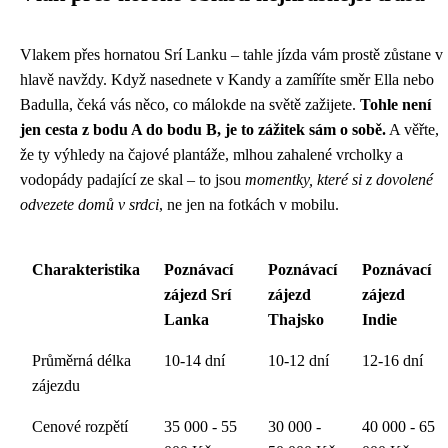
Vlakem přes hornatou Srí Lanku – tahle jízda vám prostě zůstane v
hlavě navždy. Když nasednete v Kandy a zamíříte směr Ella nebo
Badulla, čeká vás něco, co málokde na světě zažijete.
Tohle není
jen cesta z bodu A do bodu B, je to zážitek sám o sobě.
A věřte,
že ty výhledy na čajové plantáže, mlhou zahalené vrcholky a
vodopády padající ze skal – to jsou
momentky, které si z dovolené
odvezete domů v srdci
, ne jen na fotkách v mobilu.
Charakteristika
Poznávací
Poznávací
Poznávací
zájezd Srí
zájezd
zájezd
Lanka
Thajsko
Indie
Průměrná délka
10-14 dní
10-12 dní
12-16 dní
zájezdu
Cenové rozpětí
35 000 - 55
30 000 -
40 000 - 65