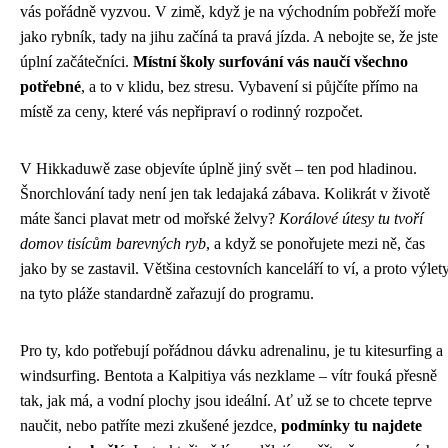
vás pořádně vyzvou. V zimě, když je na východním pobřeží moře
jako rybník, tady na jihu začíná ta pravá jízda. A nebojte se, že jste
úplní začátečníci.
Místní školy surfování vás naučí všechno
potřebné
, a to v klidu, bez stresu. Vybavení si půjčíte přímo na
místě za ceny, které vás nepřipraví o rodinný rozpočet.
V Hikkaduwě zase objevíte úplně jiný svět – ten pod hladinou.
Šnorchlování tady není jen tak ledajaká zábava. Kolikrát v životě
máte šanci plavat metr od mořské želvy?
Korálové útesy tu tvoří
domov tisícům barevných ryb
, a když se ponořujete mezi ně, čas
jako by se zastavil. Většina cestovních kanceláří to ví, a proto výlet
na tyto pláže standardně zařazují do programu.
Pro ty, kdo potřebují pořádnou dávku adrenalinu, je tu kitesurfing a
windsurfing. Bentota a Kalpitiya vás nezklame – vítr fouká přesně
tak, jak má, a vodní plochy jsou ideální. Ať už se to chcete teprve
naučit, nebo patříte mezi zkušené jezdce,
podmínky tu najdete