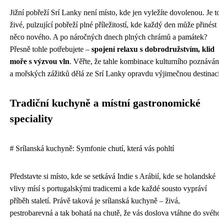
Jižní pobřeží Srí Lanky není místo, kde jen vyležíte dovolenou. Je t
živé, pulzující pobřeží plné příležitostí, kde každý den může přinést
něco nového. A po náročných dnech plných chrámů a památek?
Přesně tohle potřebujete –
spojení relaxu s dobrodružstvím, klid
moře s výzvou vln
. Věřte, že tahle kombinace kulturního poznáván
a mořských zážitků dělá ze Srí Lanky opravdu výjimečnou destinaci
Tradiční kuchyně a místní gastronomické
speciality
# Srílanská kuchyně: Symfonie chutí, která vás pohltí
Představte si místo, kde se setkává Indie s Arábií, kde se holandské
vlivy mísí s portugalskými tradicemi a kde každé sousto vypráví
příběh staletí. Právě taková je srílanská kuchyně – živá,
pestrobarevná a tak bohatá na chutě, že vás doslova vtáhne do svéh