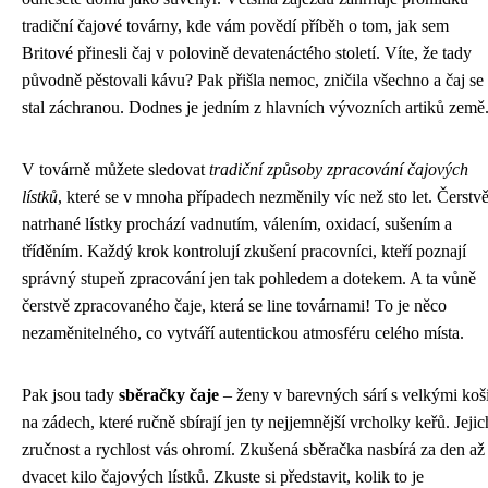
tradiční čajové továrny, kde vám povědí příběh o tom, jak sem
Britové přinesli čaj v polovině devatenáctého století. Víte, že tady
původně pěstovali kávu? Pak přišla nemoc, zničila všechno a čaj se
stal záchranou. Dodnes je jedním z hlavních vývozních artiků země
V továrně můžete sledovat
tradiční způsoby zpracování čajových
lístků
, které se v mnoha případech nezměnily víc než sto let. Čerstv
natrhané lístky prochází vadnutím, válením, oxidací, sušením a
tříděním. Každý krok kontrolují zkušení pracovníci, kteří poznají
správný stupeň zpracování jen tak pohledem a dotekem. A ta vůně
čerstvě zpracovaného čaje, která se line továrnami! To je něco
nezaměnitelného, co vytváří autentickou atmosféru celého místa.
Pak jsou tady
sběračky čaje
– ženy v barevných sárí s velkými koš
na zádech, které ručně sbírají jen ty nejjemnější vrcholky keřů. Jejic
zručnost a rychlost vás ohromí. Zkušená sběračka nasbírá za den až
dvacet kilo čajových lístků. Zkuste si představit, kolik to je