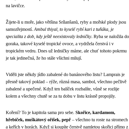
na lavičce.
Žijete-li u moře, jako většina Srílanšanů, ryby a mořské plody jsou
samozřejmostí.
Ambul thiyal, to kyselé rybí kari z tuňáka, je
specialita z dob, kdy ještě neexistovaly ledničky
. Ryba se naložila do
goraka, takové kyselé tropické ovoce, a vydržela čerstvá i v
tropickém vedru. Dnes už ledničky máme, ale chuť tohoto pokrmu
je tak jedinečná, že ho stále všichni milují.
Viděli jste někdy jídlo zabalené do banánového listu? Lamprais je
přesně takový poklad – rýže, různá masa, sambol, všechno pečlivě
zabalené a upečené. Když ten balíček rozbalíte, vůně se rozlije
kolem a všechny chutě se za tu dobu v listu krásně propojily.
Koření? To je kapitola sama pro sebe.
Skořice, kardamom,
hřebíček, muškátový oříšek, pepř
– všechno tu roste na stromech
a keřích v horách. Když si koupíte čerstvě namletou skořici přímo z