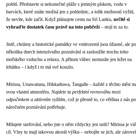
pohltí. Představte si nekonečné pláže s jemným pískem, vodu v
barvách, které znáte možná jen z pohlednic, a tolik možností vyžití,
že nevíte, kde začít. Když plánujete cestu na Srí Lanku,
určitě si
vyhraďte dostatek času právě na toto pobřeží
– stojí to za to.
Jistě, chrámy a historické památky ve vnitrozemí jsou úžasné, ale p
několika dnech intenzívního poznávání si zasloužíte trochu toho
mořského vzduchu a relaxu. A přitom vůbec nemusíte jen ležet na
lehátku – i když i to má své kouzlo.
Mirissa, Unawatuna, Hikkaduwa, Tangalle – každé z těchto měst m
svou vlastní atmosféru.
Najdete tu perfektní rovnováhu mezi
odpočinkem a aktivním vyžitím
, což je přesně to, co většina z nás po
náročném poznávání potřebuje.
Milujete surfování, nebo jste o něm vždycky jen snili? Mirissa je vá
cíl. Vlny tu mají takovou akorát výšku – nebojíte se jich, ale zárove