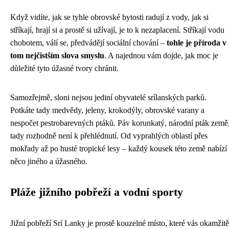
Když vidíte, jak se tyhle obrovské bytosti radují z vody, jak si
stříkají, hrají si a prostě si užívají, je to k nezaplacení. Stříkají vodu
chobotem, válí se, předvádějí sociální chování –
tohle je příroda v
tom nejčistším slova smyslu
. A najednou vám dojde, jak moc je
důležité tyto úžasné tvory chránit.
Samozřejmě, sloni nejsou jediní obyvatelé srílanských parků.
Potkáte tady medvědy, jeleny, krokodýly, obrovské varany a
nespočet pestrobarevných ptáků. Páv korunkatý, národní pták země
tady rozhodně není k přehlédnutí. Od vyprahlých oblastí přes
mokřady až po husté tropické lesy – každý kousek této země nabízí
něco jiného a úžasného.
Pláže jižního pobřeží a vodní sporty
Jižní pobřeží Srí Lanky je prostě kouzelné místo, které vás okamžitě