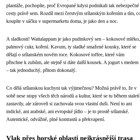
plantáže, pochopíte, proč Evropané kdysi podnikali tak nebezpečné
cesty právě sem. Rozdíl mezi čerstvým srílanským kořením a tím, c
koupíte v sáčku v supermarketu doma, je jako den a noc.
A sladkosti! Wattalappam je jako pudinkový sen – kokosové mléko,
palmový cukr, koření. Kavum, ty sladké smažené kousky, které se
dělají o srílanském novém roce. Kokosové toffee, které vám
přischne k zubům, ale stejně si dáte další kousek. A jogurt s medem
– tak jednoduchý, přitom dokonalý.
Co dělá srílanskou kuchyni tak výjimečnou? Možná právě to, že v
sobě nese stopy všech těch národů a kultur, které se tu během staletí
zastavily, ale zároveň si zachovala svou vlastní duši. Není to ani
indické, ani arabské, ani evropské jídlo – je to prostě srílanské.
Autentické, odvážné, plné kontrastů a překvapení.
Vlak přes horské oblasti nejkrásnější trasa