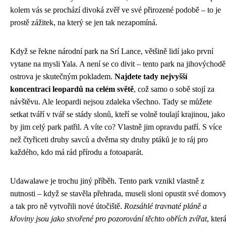
kolem vás se prochází divoká zvěř ve své přirozené podobě – to je
prostě zážitek, na který se jen tak nezapomíná.
Když se řekne národní park na Srí Lance, většině lidí jako první
vytane na mysli Yala. A není se co divit – tento park na jihovýchodě
ostrova je skutečným pokladem.
Najdete tady nejvyšší
koncentraci leopardů na celém světě
, což samo o sobě stojí za
návštěvu. Ale leopardi nejsou zdaleka všechno. Tady se můžete
setkat tváří v tvář se stády slonů, kteří se volně toulají krajinou, jako
by jim celý park patřil. A víte co? Vlastně jim opravdu patří. S více
než čtyřiceti druhy savců a dvěma sty druhy ptáků je to ráj pro
každého, kdo má rád přírodu a fotoaparát.
Udawalawe je trochu jiný příběh. Tento park vznikl vlastně z
nutnosti – když se stavěla přehrada, museli sloni opustit své domovy
a tak pro ně vytvořili nové útočiště.
Rozsáhlé travnaté pláně a
křoviny jsou jako stvořené pro pozorování těchto obřích zvířat
, kter