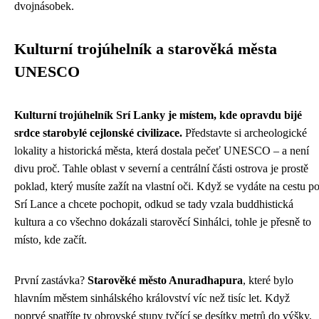
dvojnásobek.
Kulturní trojúhelník a starověká města
UNESCO
Kulturní trojúhelník Srí Lanky je místem, kde opravdu bijé
srdce starobylé cejlonské civilizace.
Představte si archeologické
lokality a historická města, která dostala pečeť UNESCO – a není
divu proč. Tahle oblast v severní a centrální části ostrova je prostě
poklad, který musíte zažít na vlastní oči. Když se vydáte na cestu p
Srí Lance a chcete pochopit, odkud se tady vzala buddhistická
kultura a co všechno dokázali starověcí Sinhálci, tohle je přesně to
místo, kde začít.
První zastávka?
Starověké město Anuradhapura
, které bylo
hlavním městem sinhálského království víc než tisíc let. Když
poprvé spatříte ty obrovské stupy tyčící se desítky metrů do výšky,