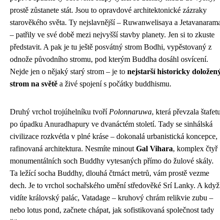
prostě zůstanete stát. Jsou to opravdové architektonické zázraky
starověkého světa. Ty nejslavnější – Ruwanwelisaya a Jetavanaram
– patřily ve své době mezi nejvyšší stavby planety. Jen si to zkuste
představit. A pak je tu ještě posvátný strom Bodhi, vypěstovaný z
odnože původního stromu, pod kterým Buddha dosáhl osvícení.
Nejde jen o nějaký starý strom – je to
nejstarší historicky doložen
strom na světě
a živé spojení s počátky buddhismu.
Druhý vrchol trojúhelníku tvoří
Polonnaruwa
, která převzala štafet
po úpadku Anuradhapury ve dvanáctém století. Tady se sinhálská
civilizace rozkvétla v plné kráse – dokonalá urbanistická koncepce,
rafinovaná architektura. Nesmíte minout
Gal Vihara
, komplex čtyř
monumentálních soch Buddhy vytesaných přímo do žulové skály.
Ta ležící socha Buddhy, dlouhá čtrnáct metrů, vám prostě vezme
dech. Je to vrchol sochařského umění středověké Srí Lanky. A když
vidíte královský palác, Vatadage – kruhový chrám relikvie zubu –
nebo lotus pond, začnete chápat, jak sofistikovaná společnost tady