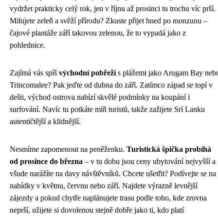
vydržet prakticky celý rok, jen v říjnu až prosinci tu trochu víc prší.
Milujete zeleň a svěží přírodu? Zkuste přijet hned po monzunu –
čajové plantáže září takovou zelenou, že to vypadá jako z
pohlednice.
Zajímá vás spíš
východní pobřeží
s plážemi jako Arugam Bay neb
Trincomalee? Pak jeďte od dubna do září. Zatímco západ se topí v
dešti, východ ostrova nabízí skvělé podmínky na koupání i
surfování. Navíc tu potkáte míň turistů, takže zažijete Srí Lanku
autentičtější a klidnější.
Nesmíme zapomenout na peněženku.
Turistická špička probíhá
od prosince do března
– v tu dobu jsou ceny ubytování nejvyšší a
všude narážíte na davy návštěvníků. Chcete ušetřit? Podívejte se na
nabídky v květnu, červnu nebo září. Najdete výrazně levnější
zájezdy a pokud chytře naplánujete trasu podle toho, kde zrovna
neprší, užijete si dovolenou stejně dobře jako ti, kdo platí