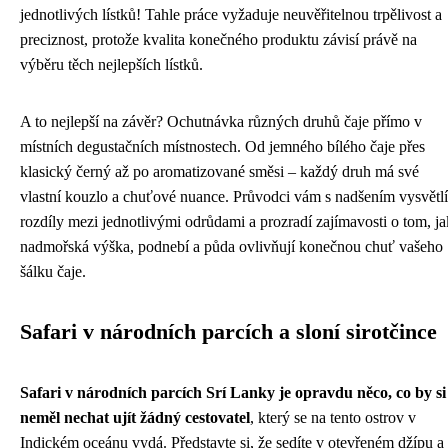
jednotlivých lístků! Tahle práce vyžaduje neuvěřitelnou trpělivost a
preciznost, protože kvalita konečného produktu závisí právě na
výběru těch nejlepších lístků.
A to nejlepší na závěr? Ochutnávka různých druhů čaje přímo v
místních degustačních místnostech. Od jemného bílého čaje přes
klasický černý až po aromatizované směsi – každý druh má své
vlastní kouzlo a chuťové nuance. Průvodci vám s nadšením vysvětlí
rozdíly mezi jednotlivými odrůdami a prozradí zajímavosti o tom, ja
nadmořská výška, podnebí a půda ovlivňují konečnou chuť vašeho
šálku čaje.
Safari v národních parcích a sloní sirotčince
Safari v národních parcích Srí Lanky je opravdu něco, co by si
neměl nechat ujít žádný cestovatel
, který se na tento ostrov v
Indickém oceánu vydá. Představte si, že sedíte v otevřeném džípu a