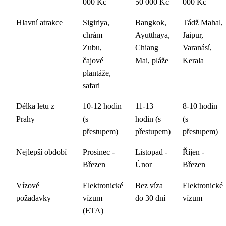
000 Kč
50 000 Kč
000 Kč
Hlavní atrakce
Sigiriya,
Bangkok,
Tádž Mahal,
chrám
Ayutthaya,
Jaipur,
Zubu,
Chiang
Varanásí,
čajové
Mai, pláže
Kerala
plantáže,
safari
Délka letu z
10-12 hodin
11-13
8-10 hodin
Prahy
(s
hodin (s
(s
přestupem)
přestupem)
přestupem)
Nejlepší období
Prosinec -
Listopad -
Říjen -
Březen
Únor
Březen
Vízové
Elektronické
Bez víza
Elektronické
požadavky
vízum
do 30 dní
vízum
(ETA)