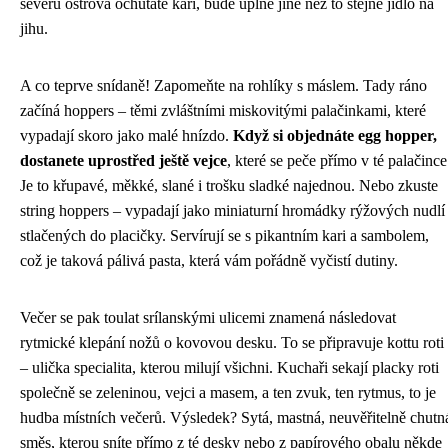
severu ostrova ochutáte kari, bude úplně jiné než to stejné jídlo na
jihu.
A co teprve snídaně! Zapomeňte na rohlíky s máslem. Tady ráno
začíná hoppers – těmi zvláštními miskovitými palačinkami, které
vypadají skoro jako malé hnízdo.
Když si objednáte egg hopper,
dostanete uprostřed ještě vejce
, které se peče přímo v té palačince
Je to křupavé, měkké, slané i trošku sladké najednou. Nebo zkuste
string hoppers – vypadají jako miniaturní hromádky rýžových nudlí
stlačených do placičky. Servírují se s pikantním kari a sambolem,
což je taková pálivá pasta, která vám pořádně vyčistí dutiny.
Večer se pak toulat srílanskými ulicemi znamená následovat
rytmické klepání nožů o kovovou desku. To se připravuje kottu roti
– ulička specialita, kterou milují všichni. Kuchaři sekají placky roti
společně se zeleninou, vejci a masem, a ten zvuk, ten rytmus, to je
hudba místních večerů. Výsledek? Sytá, mastná, neuvěřitelně chutn
směs, kterou sníte přímo z té desky nebo z papírového obalu někde