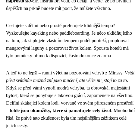
naprosto skvělé
. Instruktoři vědí, co dělají, a věřte, že po prvních
úspěších na prkně budete mít pocit, že můžete všechno.
Cestujete s dětmi nebo prostě preferujete klidnější tempo?
Vyzkoušejte kayaking nebo paddleboarding. Je něco uklidňujícího
na tom, jak si plujete vlastním tempem podél pobřeží, proplouvat
mangrovými laguny a pozorovat život kolem. Spousta hotelů má
tyto pomůcky přímo k dispozici, často dokonce zdarma.
A teď to nejlepší – ranní výlet na pozorování velryb z Mirissy.
Vstát
před svítáním možná zní jako mučení, ale věřte mi, stojí to za to
.
Když se před vámi vynoří modrá velryba, ta obrovská, majestátní
bytost, která se pohybuje s takovou grácií, zapomenete na všechno.
Delfíni skákající kolem lodi, vorvaně ve svém přirozeném prostředí
–
tohle jsou okamžiky, které si pamatujete celý život
. Mnoho lidí
říká, že právě tato zkušenost byla tím nejsilnějším zážitkem celé
jejich cesty.