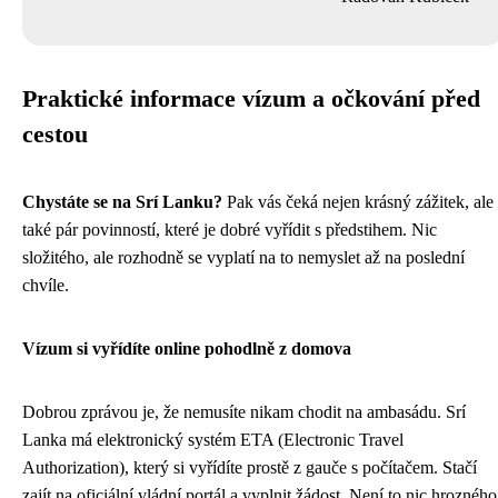
Praktické informace vízum a očkování před
cestou
Chystáte se na Srí Lanku?
Pak vás čeká nejen krásný zážitek, ale
také pár povinností, které je dobré vyřídit s předstihem. Nic
složitého, ale rozhodně se vyplatí na to nemyslet až na poslední
chvíle.
Vízum si vyřídíte online pohodlně z domova
Dobrou zprávou je, že nemusíte nikam chodit na ambasádu. Srí
Lanka má elektronický systém ETA (Electronic Travel
Authorization), který si vyřídíte prostě z gauče s počítačem. Stačí
zajít na oficiální vládní portál a vyplnit žádost. Není to nic hrozného