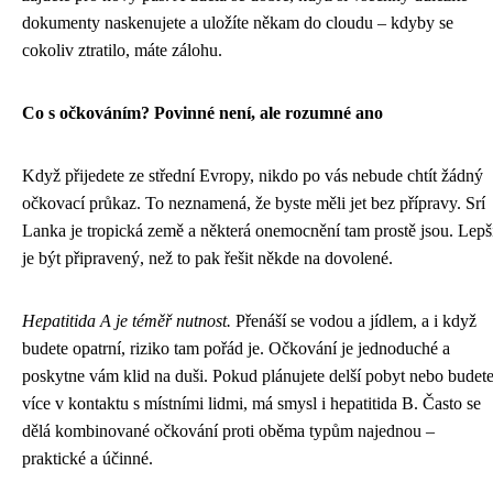
dokumenty naskenujete a uložíte někam do cloudu – kdyby se
cokoliv ztratilo, máte zálohu.
Co s očkováním? Povinné není, ale rozumné ano
Když přijedete ze střední Evropy, nikdo po vás nebude chtít žádný
očkovací průkaz. To neznamená, že byste měli jet bez přípravy. Srí
Lanka je tropická země a některá onemocnění tam prostě jsou. Lepš
je být připravený, než to pak řešit někde na dovolené.
Hepatitida A je téměř nutnost.
Přenáší se vodou a jídlem, a i když
budete opatrní, riziko tam pořád je. Očkování je jednoduché a
poskytne vám klid na duši. Pokud plánujete delší pobyt nebo budet
více v kontaktu s místními lidmi, má smysl i hepatitida B. Často se
dělá kombinované očkování proti oběma typům najednou –
praktické a účinné.