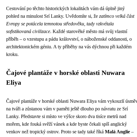
Cestování po těchto historických lokalitách vám dá úplně jiný
pohled na minulost Srí Lanky. Uvědomíte si, že
zatímco velká část
Evropy se potácela temnotou středověku, tady vzkvétala
sofistikovaná civilizace
. Každé starověké město má svůj vlastní
příběh – o vzestupu a pádu království, o náboženské oddanosti, o
architektonickém géniu. A ty příběhy na vás dýchnou při každém
kroku.
Čajové plantáže v horské oblasti Nuwara
Eliya
Čajové plantáže v horské oblasti Nuwara Eliya vám vykouzlí úsmě
na tváři a zůstanou vám v paměti ještě dlouho po návratu ze Srí
Lanky. Představte si místo ve výšce skoro dva tisíce metrů nad
mořem, kde fouká svěží vánek a kde byste čekali spíš anglický
venkov než tropický ostrov. Proto se tady také říká
Malá Anglie
–