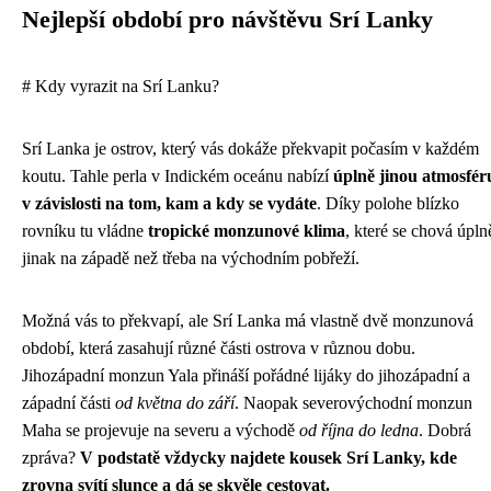
Nejlepší období pro návštěvu Srí Lanky
# Kdy vyrazit na Srí Lanku?
Srí Lanka je ostrov, který vás dokáže překvapit počasím v každém
koutu. Tahle perla v Indickém oceánu nabízí
úplně jinou atmosfér
v závislosti na tom, kam a kdy se vydáte
. Díky polohe blízko
rovníku tu vládne
tropické monzunové klima
, které se chová úpln
jinak na západě než třeba na východním pobřeží.
Možná vás to překvapí, ale Srí Lanka má vlastně dvě monzunová
období, která zasahují různé části ostrova v různou dobu.
Jihozápadní monzun Yala přináší pořádné lijáky do jihozápadní a
západní části
od května do září
. Naopak severovýchodní monzun
Maha se projevuje na severu a východě
od října do ledna
. Dobrá
zpráva?
V podstatě vždycky najdete kousek Srí Lanky, kde
zrovna svítí slunce a dá se skvěle cestovat.