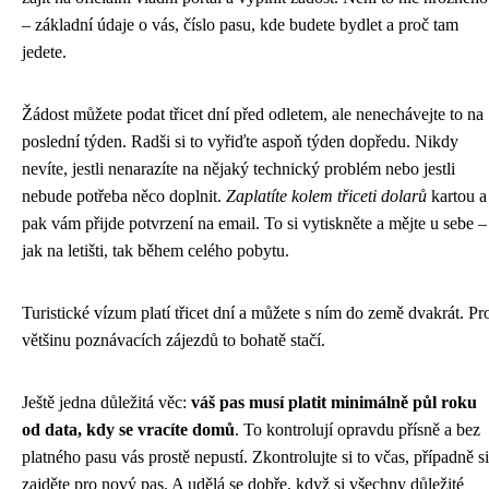
– základní údaje o vás, číslo pasu, kde budete bydlet a proč tam
jedete.
Žádost můžete podat třicet dní před odletem, ale nenechávejte to na
poslední týden. Radši si to vyřiďte aspoň týden dopředu. Nikdy
nevíte, jestli nenarazíte na nějaký technický problém nebo jestli
nebude potřeba něco doplnit.
Zaplatíte kolem třiceti dolarů
kartou a
pak vám přijde potvrzení na email. To si vytiskněte a mějte u sebe –
jak na letišti, tak během celého pobytu.
Turistické vízum platí třicet dní a můžete s ním do země dvakrát. Pr
většinu poznávacích zájezdů to bohatě stačí.
Ještě jedna důležitá věc:
váš pas musí platit minimálně půl roku
od data, kdy se vracíte domů
. To kontrolují opravdu přísně a bez
platného pasu vás prostě nepustí. Zkontrolujte si to včas, případně si
zajděte pro nový pas. A udělá se dobře, když si všechny důležité