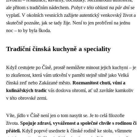
ale přitom s tradičním nádechem.
Pobyt v této oblasti na pár dní
se
vyplatí. V okolních vesnicích zažijete autentický venkovský život a
skutečně poznáte, jak se tady žije. Není to jen profrčení na jednu
noc – to by byla škoda.
Tradiční čínská kuchyně a speciality
Když cestujete po Číně, prostě nemůžete minout jejich kuchyni – je
to zkušenost, která vám utkvění v paměti stejně silně jako Velká
čínská zeď nebo Zakázané město.
Rozmanitost chutí, vůní a
kulinářských tradic
vás doslova ohromí, ať už zavítáte kamkoliv
v této obrovské zemi.
Víte, jídlo v Číně není jen o tom nasytit se. Je to celá filozofie
života.
Spojuje zdraví, vyváženost a společné chvíle s rodinou či
přáteli.
Když poprvé usednete k čínské rodině ke stolu, všimnete