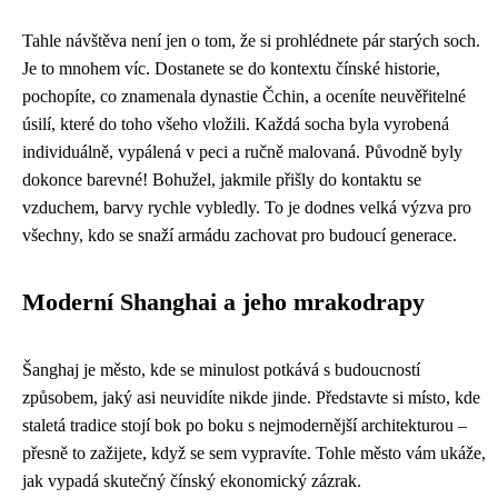
Tahle návštěva není jen o tom, že si prohlédnete pár starých soch.
Je to mnohem víc. Dostanete se do kontextu čínské historie,
pochopíte, co znamenala dynastie Čchin, a oceníte neuvěřitelné
úsilí, které do toho všeho vložili. Každá socha byla vyrobená
individuálně, vypálená v peci a ručně malovaná. Původně byly
dokonce barevné! Bohužel, jakmile přišly do kontaktu se
vzduchem, barvy rychle vybledly. To je dodnes velká výzva pro
všechny, kdo se snaží armádu zachovat pro budoucí generace.
Moderní Shanghai a jeho mrakodrapy
Šanghaj je město, kde se minulost potkává s budoucností
způsobem, jaký asi neuvidíte nikde jinde. Představte si místo, kde
staletá tradice stojí bok po boku s nejmodernější architekturou –
přesně to zažijete, když se sem vypravíte. Tohle město vám ukáže,
jak vypadá skutečný čínský ekonomický zázrak.