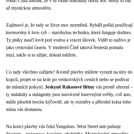
voda! Čistá natolik, že v ní vidíte dokonalý odraz hor. Místy to má
až mystickou atmosféru.
Zajímavé je, že tady se život moc nezměnil. Rybáři pořád používají
kormorány k lovu ryb
– starobylou techniku, která funguje dodnes.
Ty ptáky naučí lovit pod vodou a vracet úlovek. Vidět to naživo je
jako cestování časem. V moderní Číně taková řemesla pomalu
mizí, takže si to užijte, dokud můžete.
Co tady všechno zažijete? Kromě plavby můžete vyrazit na túry do
kopců, projet se na kole po venkovských cestách nebo se podívat
do místních jeskyní.
Jeskyně Rákosové flétny
vás prostě ohromí –
ty stalaktity a stalagmity jsou nasvícené barevnými světly, což ano,
může působit trochu kýčovitě, ale ty rozměry a přírodní krása toho
místa vás dostanou.
Na konci plavby vás čeká Yangshuo. West Street tam pulsuje
životem – restaurace, kavárny, obchůdky. Mezinárodní atmosféra,