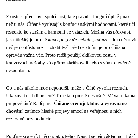
Zkuste si představit společnost, kde pravidla fungují úplně jinak
než u nás. Číňané vyrůstají s konfuciánskými hodnotami, které učí
respektu ke starším a harmonii ve vztazích. Možná vás překvapí,
jak důležitý je pro ně
koncept „tváře neboli „miànzi
. Jde o něco víc
než jen o důstojnost – ztratit tvář před ostatními je pro Číňana
opravdu vážná věc. Proto radši použijí oklikovou cestu v
konverzaci, než aby vás přímo zkritizovali nebo s vámi otevřeně
nesouhlasili.
Co u nás nikoho moc nepohorší, může v Číně vyvolat rozruch.
Ukazovat na lidi prstem? To je tam prostě neslušné. Mávat rukama
při povídání? Raději ne.
Číňané oceňují klidné a vyrovnané
chování
, zatímco hlasité projevy emocí na veřejnosti u nich
rozhodně nezabodujete.
Pojďme si ale říct něco praktického. Naučit se pár základních frází