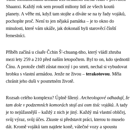
Shaanxi. Každý rok sem proudí miliony lidí ze všech koutů
planety. A věřte mi, když tam stojíte a díváte se na ty řady vojáků,
pochopíte proč. Není to jen nějaká památka – je to okno do
minulosti, které vám ukáže, jak dokonalí byli starověcí čínští
řemeslníci.
Příběh začíná u císaře Čchin Š'-chuang-tiho, který vládl zhruba
mezi lety 259 a 210 před naším letopočtem. Byl to on, kdo sjednotil
Čínu. A protože chtěl zůstat mocný i po smrti, nechal si vybudovat
hrobku s vlastní armádou. Jenže ne živou –
terakotovou
. Měla
chránit jeho duši v posmrtném životě.
Rozsah celého komplexu? Úplně šílený.
Archeologové odhadují, že
tam dole v podzemních komorách stojí asi osm tisíc vojáků
. A tady
je to nejúžasnější – každý z nich je jiný. Každý má vlastní obličej,
svůj výraz, svůj účes. Zkuste si představit práci, kterou to muselo
dát. Kromě vojáků tam najdete koně, válečné vozy a spoustu