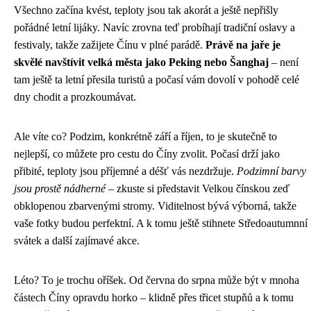
Všechno začína kvést, teploty jsou tak akorát a ještě nepřišly
pořádné letní lijáky. Navíc zrovna teď probíhají tradiční oslavy a
festivaly, takže zažijete Čínu v plné parádě.
Právě na jaře je
skvělé navštívit velká města jako Peking nebo Šanghaj
– není
tam ještě ta letní přesila turistů a počasí vám dovolí v pohodě celé
dny chodit a prozkoumávat.
Ale víte co? Podzim, konkrétně září a říjen, to je skutečně to
nejlepší, co můžete pro cestu do Číny zvolit. Počasí drží jako
přibité, teploty jsou příjemné a déšť vás nezdržuje.
Podzimní barvy
jsou prostě nádherné
– zkuste si představit Velkou čínskou zeď
obklopenou zbarvenými stromy. Viditelnost bývá výborná, takže
vaše fotky budou perfektní. A k tomu ještě stihnete Středoautumnní
svátek a další zajímavé akce.
Léto? To je trochu oříšek. Od června do srpna může být v mnoha
částech Číny opravdu horko – klidně přes třicet stupňů a k tomu