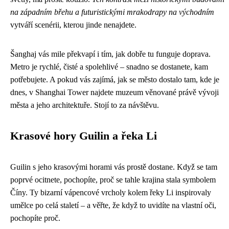
na západním břehu a futuristickými mrakodrapy na východním
vytváří scenérii, kterou jinde nenajdete.
Šanghaj vás mile překvapí i tím, jak dobře tu funguje doprava.
Metro je rychlé, čisté a spolehlivé – snadno se dostanete, kam
potřebujete. A pokud vás zajímá, jak se město dostalo tam, kde je
dnes, v Shanghai Tower najdete muzeum věnované právě vývoji
města a jeho architektuře. Stojí to za návštěvu.
Krasové hory Guilin a řeka Li
Guilin s jeho krasovými horami vás prostě dostane. Když se tam
poprvé ocitnete, pochopíte, proč se tahle krajina stala symbolem
Číny. Ty bizarní vápencové vrcholy kolem řeky Li inspirovaly
umělce po celá staletí – a věřte, že když to uvidíte na vlastní oči,
pochopíte proč.