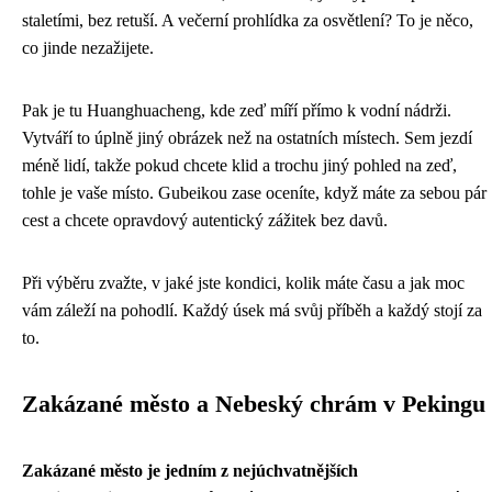
staletími, bez retuší. A večerní prohlídka za osvětlení? To je něco,
co jinde nezažijete.
Pak je tu Huanghuacheng, kde zeď míří přímo k vodní nádrži.
Vytváří to úplně jiný obrázek než na ostatních místech. Sem jezdí
méně lidí, takže pokud chcete klid a trochu jiný pohled na zeď,
tohle je vaše místo. Gubeikou zase oceníte, když máte za sebou pár
cest a chcete opravdový autentický zážitek bez davů.
Při výběru zvažte, v jaké jste kondici, kolik máte času a jak moc
vám záleží na pohodlí. Každý úsek má svůj příběh a každý stojí za
to.
Zakázané město a Nebeský chrám v Pekingu
Zakázané město je jedním z nejúchvatnějších