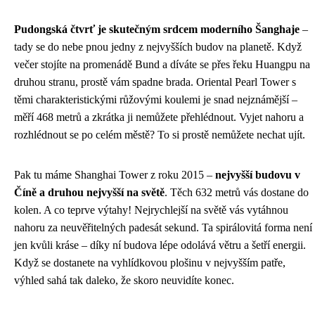
Pudongská čtvrť je skutečným srdcem moderního Šanghaje
–
tady se do nebe pnou jedny z nejvyšších budov na planetě. Když
večer stojíte na promenádě Bund a díváte se přes řeku Huangpu na
druhou stranu, prostě vám spadne brada. Oriental Pearl Tower s
těmi charakteristickými růžovými koulemi je snad nejznámější –
měří 468 metrů a zkrátka ji nemůžete přehlédnout. Vyjet nahoru a
rozhlédnout se po celém městě? To si prostě nemůžete nechat ujít.
Pak tu máme Shanghai Tower z roku 2015 –
nejvyšší budovu v
Číně a druhou nejvyšší na světě
. Těch 632 metrů vás dostane do
kolen. A co teprve výtahy! Nejrychlejší na světě vás vytáhnou
nahoru za neuvěřitelných padesát sekund. Ta spirálovitá forma není
jen kvůli kráse – díky ní budova lépe odolává větru a šetří energii.
Když se dostanete na vyhlídkovou plošinu v nejvyšším patře,
výhled sahá tak daleko, že skoro neuvidíte konec.