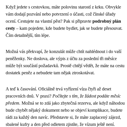
Když jedete s cestovkou, máte polovinu starostí z krku. Obvykle
vám dodají pozvání nebo potvrzení o účasti, což čínské úřady
ocení. Cestujete na vlastní pěst? Pak si připravte
podrobný plán
cesty
– kam pojedete, kde budete bydlet, jak se budete přesouvat.
Čím detailnější, tím lépe.
Možná vás překvapí, že konzulát může chtít nahlédnout i do vaší
peněženky. Ne doslova, ale výpis z účtu za poslední tři měsíce
může být součástí požadavků. Prostě chtějí vědět, že máte na cestu
dostatek peněz a nebudete tam nějak ztroskotávat.
A teď k časování. Oficiálně trvá vyřízení víza čtyři až deset
pracovních dnů. V praxi?
Počítejte s tím, že žádost podáte měsíc
předem.
Možná se to zdá jako zbytečná rezerva, ale když náhodou
bude chybět nějaký dokument nebo se objeví komplikace, budete
rádi za každý den navíc. Představte si, že máte zaplacený zájezd,
sbalené kufry a den před odletem zjistíte, že vízum ještě není.