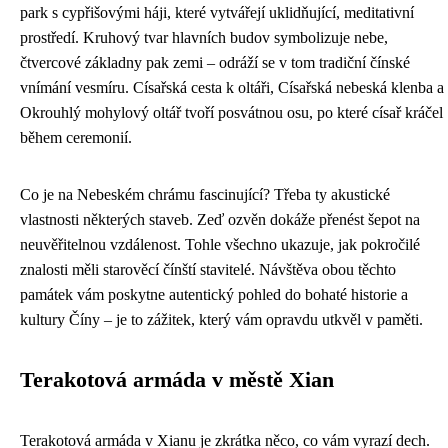
park s cypřišovými háji, které vytvářejí uklidňující, meditativní
prostředí. Kruhový tvar hlavních budov symbolizuje nebe,
čtvercové základny pak zemi – odráží se v tom tradiční čínské
vnímání vesmíru. Císařská cesta k oltáři, Císařská nebeská klenba a
Okrouhlý mohylový oltář tvoří posvátnou osu, po které císař kráčel
během ceremonií.
Co je na Nebeském chrámu fascinující? Třeba ty akustické
vlastnosti některých staveb. Zeď ozvěn dokáže přenést šepot na
neuvěřitelnou vzdálenost. Tohle všechno ukazuje, jak pokročilé
znalosti měli starověcí čínští stavitelé. Návštěva obou těchto
památek vám poskytne autentický pohled do bohaté historie a
kultury Číny – je to zážitek, který vám opravdu utkvěl v paměti.
Terakotová armáda v městě Xian
Terakotová armáda v Xianu je zkrátka něco, co vám vyrazí dech.