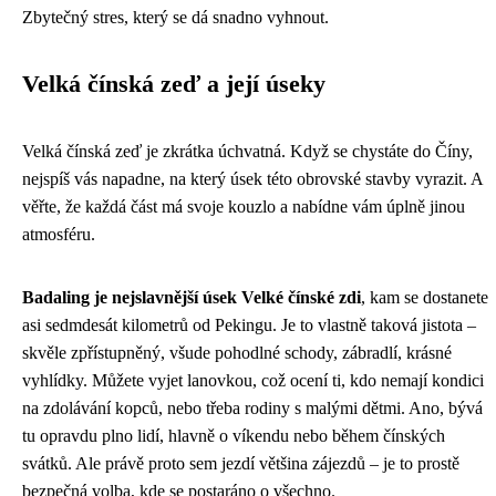
Zbytečný stres, který se dá snadno vyhnout.
Velká čínská zeď a její úseky
Velká čínská zeď je zkrátka úchvatná. Když se chystáte do Číny,
nejspíš vás napadne, na který úsek této obrovské stavby vyrazit. A
věřte, že každá část má svoje kouzlo a nabídne vám úplně jinou
atmosféru.
Badaling je nejslavnější úsek Velké čínské zdi
, kam se dostanete
asi sedmdesát kilometrů od Pekingu. Je to vlastně taková jistota –
skvěle zpřístupněný, všude pohodlné schody, zábradlí, krásné
vyhlídky. Můžete vyjet lanovkou, což ocení ti, kdo nemají kondici
na zdolávání kopců, nebo třeba rodiny s malými dětmi. Ano, bývá
tu opravdu plno lidí, hlavně o víkendu nebo během čínských
svátků. Ale právě proto sem jezdí většina zájezdů – je to prostě
bezpečná volba, kde se postaráno o všechno.