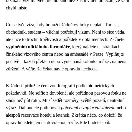
razítka a vízum. Není nic horšího než zjistit v den odjezdu, že vám
chybí místo.
Co se týče víza, tady bohužel žádné výjimky neplatí. Turista,
obchodník, student – všichni potřebují vízum. Není to sice věda,
ale chce to trochu trpělivosti a pořádek v dokumentech. Začnete
vyplněním oficiálního formuláře
, který najdete na stránkách
čínského vízového centra nebo na ambasádě v Praze. Vyplňujte
pečlivě – každá překlep nebo vynechaná kolonka může znamenat
zdržení. A věřte, že čekat navíc opravdu nechcete.
K žádosti přiložíte čerstvou fotografii podle biometrických
požadavků. Ne selfie z dovolené, ale pořádnou pasovou fotku ne
starší než půl roku. Musí sedět rozměry, světlé pozadí, neutrální
výraz. Dál budete potřebovat
potvrzení o zaplacení zájezdu
nebo
alespoň rezervace hotelu a letenek. Zkrátka něco, co doloží, že
opravdu jedete jen na dovolenou a víte, kde budete spát.