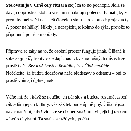
Stolování je v Číně celý rituál
a stojí za to ho pochopit. Jídla se
dávají doprostřed stolu a všichni si nabírají společně. Pamatujte, že
první by měl začít nejstarší člověk u stolu – to je prostě projev úcty.
A pozor na hůlky! Nikdy je nezapichujte kolmo do rýže, protože to
připomíná pohřební obřady.
Připravte se taky na to, že osobní prostor funguje jinak. Číňané k
sobě stojí blíž, fronty vypadají chaoticky a na rušných místech se
prostě tlačí.
Bez trpělivosti a flexibility to v Číně nepůjde
.
Nečekejte, že budou dodržovat naše představy o odstupu – oni to
prostě vnímají úplně jinak.
Věřte mi, že i když se naučíte jen pár slov a budete rozumět aspoň
základům jejich kultury, váš zážitek bude úplně jiný. Číňané jsou
navíc nadšení, když vidí, že se cizinec snaží mluvit jejich jazykem
– byť s chybami. Ta snaha se vždycky počítá.