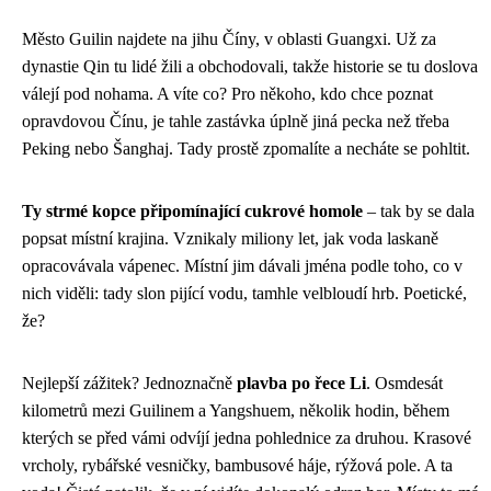
Město Guilin najdete na jihu Číny, v oblasti Guangxi. Už za
dynastie Qin tu lidé žili a obchodovali, takže historie se tu doslova
válejí pod nohama. A víte co? Pro někoho, kdo chce poznat
opravdovou Čínu, je tahle zastávka úplně jiná pecka než třeba
Peking nebo Šanghaj. Tady prostě zpomalíte a necháte se pohltit.
Ty strmé kopce připomínající cukrové homole
– tak by se dala
popsat místní krajina. Vznikaly miliony let, jak voda laskaně
opracovávala vápenec. Místní jim dávali jména podle toho, co v
nich viděli: tady slon pijící vodu, tamhle velbloudí hrb. Poetické,
že?
Nejlepší zážitek? Jednoznačně
plavba po řece Li
. Osmdesát
kilometrů mezi Guilinem a Yangshuem, několik hodin, během
kterých se před vámi odvíjí jedna pohlednice za druhou. Krasové
vrcholy, rybářské vesničky, bambusové háje, rýžová pole. A ta