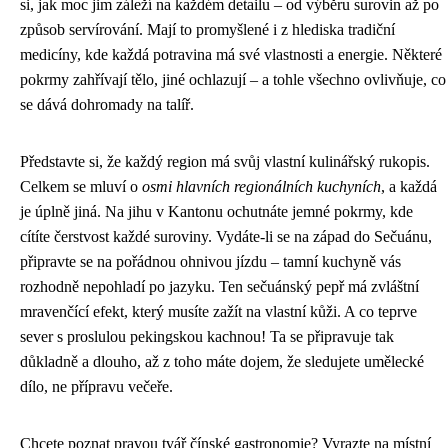
si, jak moc jim záleží na každém detailu – od výběru surovin až po
způsob servírování. Mají to promyšlené i z hlediska tradiční
medicíny, kde každá potravina má své vlastnosti a energie. Některé
pokrmy zahřívají tělo, jiné ochlazují – a tohle všechno ovlivňuje, co
se dává dohromady na talíř.
Představte si, že každý region má svůj vlastní kulinářský rukopis.
Celkem se mluví o
osmi hlavních regionálních kuchyních
, a každá
je úplně jiná. Na jihu v Kantonu ochutnáte jemné pokrmy, kde
cítíte čerstvost každé suroviny. Vydáte-li se na západ do Sečuánu,
připravte se na pořádnou ohnivou jízdu – tamní kuchyně vás
rozhodně nepohladí po jazyku. Ten sečuánský pepř má zvláštní
mravenčící efekt, který musíte zažít na vlastní kůži. A co teprve
sever s proslulou pekingskou kachnou! Ta se připravuje tak
důkladně a dlouho, až z toho máte dojem, že sledujete umělecké
dílo, ne přípravu večeře.
Chcete poznat pravou tvář čínské gastronomie? Vyrazte na místní