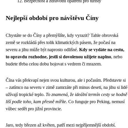
Bezpečnost a zdravotní opatření pro turisty
Nejlepší období pro návštěvu Číny
Chystáte se do Číny a přemýšlíte, kdy vyrazit? Tahle obrovská
země se rozkládá přes tolik klimatických pásem, že počasí na
severu a jihu může být naprosto odlišné.
Kdy se vydáte na cestu,
to opravdu rozhodne, jestli si dovolenou užijete naplno
, nebo
budete třeba celou dobu bojovat s vedrem či mrazem.
Čína vás překvapí nejen svou kulturou, ale i počasím. Představte si
– zatímco na severu v zimě zamrzáte při minus deseti, na jihu si lidé
užívají tropické teplo.
To znamená, že ideální termín cesty se hodně
liší podle toho, kam přesně míříte
. Co funguje pro Peking, nemusí
vůbec sedět pro jižní provincie.
Jaro, tedy březen až květen, patří mezi nejpříjemnější období.