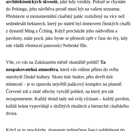
architektonických skvostů
, jaké kdy vznikly. Pokud se chystáte
do Pekingu, jeho návštěva prostě musí být na vašem seznamu.
Představte si monumentální císařský palác rozložený na více než
sedmdesáti hektarech, který po staletí byl domovem čínských císařů
z dynastií Ming a Čching. Když procházíte jeho nádvořími a
pavilony, máte pocit, jako byste se přenesli zpět v čase do éry, kdy
zde vládli všemocní panovníci Nebeské říše.
Víte, co vás na Zakázaném městě okamžitě pohltí?
Ta
neopakovatelná atmosféra
, která vás vtáhne přímo do světa
starobylé čínské kultury. Skoro tisíc budov, přes devět tisíc
místností – je to opravdu největší palácový komplex na planetě.
Červené zdi a zlaté střechy vytváří pohled, na který jen tak
nezapomenete. Každý detail tady má svůj význam – každý pavilon,
každá brána vypovídají o složitých rituálech a hierarchii císařského
dvora.
Když se tu procházíte, dostanete jedinečnou šanci nahlédnout do