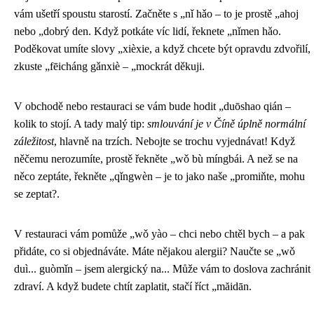
vám ušetří spoustu starostí. Začněte s „nǐ hǎo – to je prostě „ahoj
nebo „dobrý den. Když potkáte víc lidí, řeknete „nǐmen hǎo.
Poděkovat umíte slovy „xièxie, a když chcete být opravdu zdvořilí,
zkuste „fēicháng gǎnxiè – „mockrát děkuji.
V obchodě nebo restauraci se vám bude hodit „duōshao qián –
kolik to stojí. A tady malý tip:
smlouvání je v Číně úplně normální
záležitost
, hlavně na trzích. Nebojte se trochu vyjednávat! Když
něčemu nerozumíte, prostě řekněte „wǒ bù míngbái. A než se na
něco zeptáte, řekněte „qǐngwèn – je to jako naše „promiňte, mohu
se zeptat?.
V restauraci vám pomůže „wǒ yào – chci nebo chtěl bych – a pak
přidáte, co si objednáváte. Máte nějakou alergii? Naučte se „wǒ
duì... guòmǐn – jsem alergický na... Může vám to doslova zachránit
zdraví. A když budete chtít zaplatit, stačí říct „măidān.