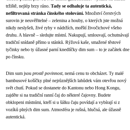
tržiště, nejlép brzy ráno.
Tady se odhaluje ta autentická,
nefiltrovaná stránka čínského stolování.
Množství čerstvých
surovin je neuvěřitelné – zelenina a houby, o kterých jste možná
nikdy neslyšeli, živé ryby v nádržích, mořští živočichové všeho
druhu. A hlavně – sledujte místní. Nakupují, smlouvají, ochutnávají
tradiční snídaně přímo u stánků. Rýžová kaše, smažené těstové
tyčinky nebo ty úžasné parní knedlíčky dim sum – to je začátek dne
po čínsku.
Dim sum jsou
prostě povinnost
, nemá cenu to obcházet. Ty malé
bambusové košíčky plné nejrůznějších lahůdek vám otevřou nový
svět chutí. Pokud se dostanete do Kantonu nebo Hong Kongu,
zajděte si na tradiční ranní čaj do některé čajovny. Budete
obklopeni místními, kteří si u šálku čaju povídají a vybírají si z
vozíků plných dim sum. Atmosféra je rušná, hlučná, ale úžasně
autentická.