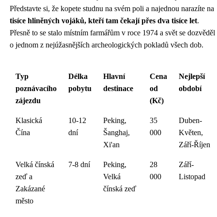
Představte si, že kopete studnu na svém poli a najednou narazíte na
tisíce hliněných vojáků, kteří tam čekají přes dva tisíce let
.
Přesně to se stalo místním farmářům v roce 1974 a svět se dozvěděl
o jednom z nejúžasnějších archeologických pokladů všech dob.
Typ
Délka
Hlavní
Cena
Nejlepší
poznávacího
pobytu
destinace
od
období
zájezdu
(Kč)
Klasická
10-12
Peking,
35
Duben-
Čína
dní
Šanghaj,
000
Květen,
Xi'an
Září-Říjen
Velká čínská
7-8 dní
Peking,
28
Září-
zeď a
Velká
000
Listopad
Zakázané
čínská zeď
město