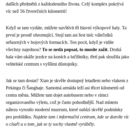
dalších předmětů z každodenního života. Celý komplex pokrývá
víc než 56 čtverečních kilometrů!
Když se tam vydáte, můžete navštívit tři hlavní výkopové haly. Ta
první je prostě ohromující. Stojí tam asi šest tisíc válečníků
seřazených v bojových formacích. Ten pocit, když je vidíte
všechny najednou?
To se nedá popsat, to musíte zažít
. Druhá
hala vám ukáže jezdce na koních a lučištníky, třetí pak sloužila jako
velitelské centrum s vyššími důstojníky.
Jak se tam dostat? Xian je skvěle dostupný letadlem nebo vlakem z
Pekingu či Šanghaje. Samotná armáda leží asi třicet kilometrů od
centra města. Můžete tam dojet autobusem nebo v rámci
organizovaného výletu, což je často pohodlnější. Nad místem
nálezu vyrostlo moderní muzeum, které nabízí skvělé podmínky
pro prohlídku.
Najdete tam i informační centrum, kde se dozvíte víc
o císaři a o tom, jak se ty sochy vlastně vyráběly
.