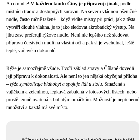
A co nudle!
V každém koutu Číny je připravují jinak
, podle
místních tradic a dostupných surovin. Na severu vládnou pšeničné
nudle, často ručně tažené – když vidíte mistry při práci, jak z těsta
vytváří dlouhé vlákna, je to jako sledovat akrobatický výstup. Na
jihu zase preferují rýžové nudle. Není nic lepšího než sledovat
přípravu čerstvých nudlí na vlastní oči a pak si je vychutnat, ještě
teplé, voňavé a dokonalé.
Rýže je samozřejmě všude. Tvoří základ stravy a Číňané dovedli
její přípravu k dokonalosti. Ale není to jen nějaká obyčejná příloha
–
rýže symbolizuje blahobyt a spojuje lidi u stolu
. Smažená s
vajíčkem a zeleninou, lepkavá zabalená v lotosových listech, nebo
prostě jemně uvařená k bohatým omáčkám. Možností je nepřeberné
množství a každá má své místo.