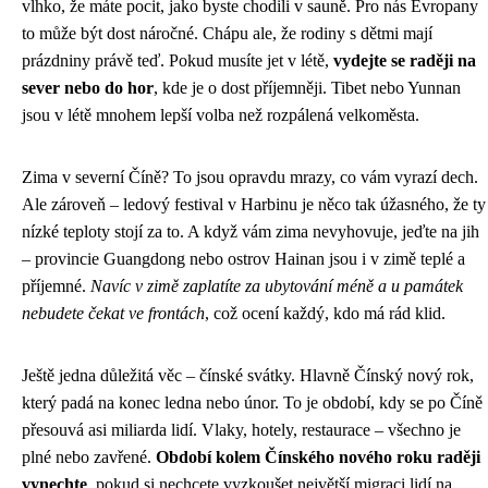
vlhko, že máte pocit, jako byste chodili v sauně. Pro nás Evropany
to může být dost náročné. Chápu ale, že rodiny s dětmi mají
prázdniny právě teď. Pokud musíte jet v létě,
vydejte se raději na
sever nebo do hor
, kde je o dost příjemněji. Tibet nebo Yunnan
jsou v létě mnohem lepší volba než rozpálená velkoměsta.
Zima v severní Číně? To jsou opravdu mrazy, co vám vyrazí dech.
Ale zároveň – ledový festival v Harbinu je něco tak úžasného, že ty
nízké teploty stojí za to. A když vám zima nevyhovuje, jeďte na jih
– provincie Guangdong nebo ostrov Hainan jsou i v zimě teplé a
příjemné.
Navíc v zimě zaplatíte za ubytování méně a u památek
nebudete čekat ve frontách
, což ocení každý, kdo má rád klid.
Ještě jedna důležitá věc – čínské svátky. Hlavně Čínský nový rok,
který padá na konec ledna nebo únor. To je období, kdy se po Číně
přesouvá asi miliarda lidí. Vlaky, hotely, restaurace – všechno je
plné nebo zavřené.
Období kolem Čínského nového roku raději
vynechte
, pokud si nechcete vyzkoušet největší migraci lidí na