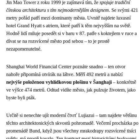
Jin Mao Tower z roku 1999 je zajímavá tím, že
spojuje tradiční
čínskou architekturu s tím nejmodernějším designem
. Se svými 421
metry pořád patří mezi dominanty města. Uvnitř najdete luxusní
hotel Grand Hyatt s atriem, které patří k těm nejvyšším na světě.
Hodně lidí miluje posedět si v baru v 87. patře s koktejlem v ruce a
dívat se na rozsvícené město pod sebou – to je prostě
nezapomenutelné.
Shanghai World Financial Center poznáte snadno – ten otvor
nahoře připomíná otvírák na láhve. Měří 492 metrů a nabízí
nejvýše položenou vyhlídkovou plošinu v Šanghaji
– konkrétně
ve výšce 474 metrů. Odtud vidíte město, jak pulzuje životem, jako
byste byli pták.
Určitě si nenechte ujít moderní čtvrť Lujiazui – tam najdete většinu
těchto architektonických skvostů pohromadě. Večerní procházka po
promenádě Bund, když jsou všechny mrakodrapy rozsvícené tisíci
světly, má prostě kouzlo.
Ten kontrast mezi historickými budovami