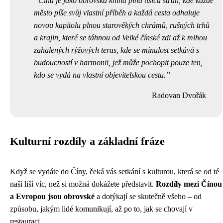
Čína je jako obrovská kniha plná tisíců stran, kde každé
město píše svůj vlastní příběh a každá cesta odhaluje
novou kapitolu plnou starověkých chrámů, rušných trhů
a krajin, které se táhnou od Velké čínské zdi až k mlhou
zahalených rýžových teras, kde se minulost setkává s
budoucností v harmonii, jež může pochopit pouze ten,
kdo se vydá na vlastní objevitelskou cestu.
Radovan Dvořák
Kulturní rozdíly a základní fráze
Když se vydáte do Číny, čeká vás setkání s kulturou, která se od té
naší liší víc, než si možná dokážete představit.
Rozdíly mezi Čínou
a Evropou jsou obrovské
a dotýkají se skutečně všeho – od
způsobu, jakým lidé komunikují, až po to, jak se chovají v
restauraci.