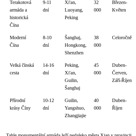
Terakotová
9-11
Xi'an,
32
Březen-
armáda a
dní
Luoyang,
000
Květen
historická
Peking
Čína
Moderní
8-10
Šanghaj,
38
Celoročně
Čína
dní
Hongkong,
000
Shenzhen
Velká čínská
14-16
Peking,
45
Duben-
cesta
dní
Xi'an,
000
Červen,
Guilin,
Září-Říjen
Šanghaj
Přírodní
10-12
Guilin,
40
Duben-
krásy Číny
dní
Yangshuo,
000
Říjen
Zhangjiajie
Tahle monumentální armáda leží nedaleko města Xian v provincii