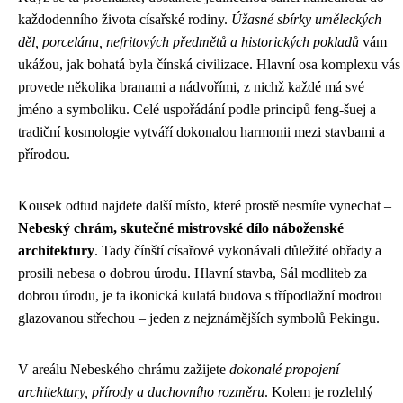
každodenního života císařské rodiny.
Úžasné sbírky uměleckých
děl, porcelánu, nefritových předmětů a historických pokladů
vám
ukážou, jak bohatá byla čínská civilizace. Hlavní osa komplexu vás
provede několika branami a nádvořími, z nichž každé má své
jméno a symboliku. Celé uspořádání podle principů feng-šuej a
tradiční kosmologie vytváří dokonalou harmonii mezi stavbami a
přírodou.
Kousek odtud najdete další místo, které prostě nesmíte vynechat –
Nebeský chrám, skutečné mistrovské dílo náboženské
architektury
. Tady čínští císařové vykonávali důležité obřady a
prosili nebesa o dobrou úrodu. Hlavní stavba, Sál modliteb za
dobrou úrodu, je ta ikonická kulatá budova s třípodlažní modrou
glazovanou střechou – jeden z nejznámějších symbolů Pekingu.
V areálu Nebeského chrámu zažijete
dokonalé propojení
architektury, přírody a duchovního rozměru
. Kolem je rozlehlý