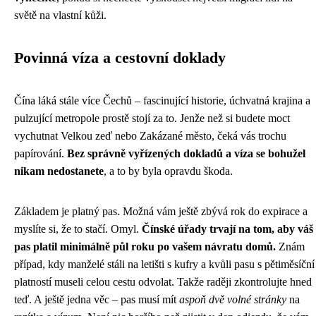
světě na vlastní kůži.
Povinná víza a cestovní doklady
Čína láká stále více Čechů – fascinující historie, úchvatná krajina a
pulzující metropole prostě stojí za to. Jenže než si budete moct
vychutnat Velkou zeď nebo Zakázané město, čeká vás trochu
papírování.
Bez správně vyřízených dokladů a víza se bohužel
nikam nedostanete
, a to by byla opravdu škoda.
Základem je platný pas. Možná vám ještě zbývá rok do expirace a
myslíte si, že to stačí. Omyl.
Čínské úřady trvají na tom, aby váš
pas platil minimálně půl roku po vašem návratu domů.
Znám
případ, kdy manželé stáli na letišti s kufry a kvůli pasu s pětiměsíční
platností museli celou cestu odvolat. Takže raději zkontrolujte hned
teď. A ještě jedna věc – pas musí mít
aspoň dvě volné stránky
na