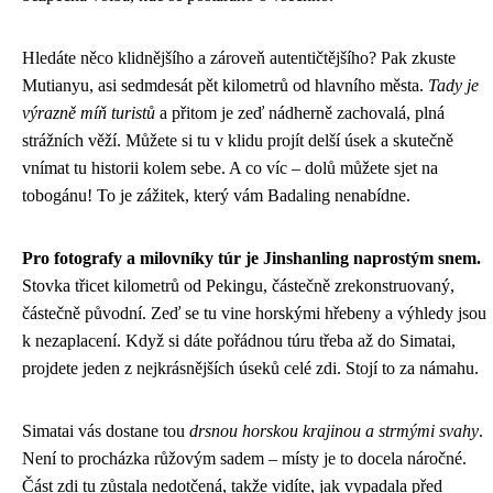
Hledáte něco klidnějšího a zároveň autentičtějšího? Pak zkuste
Mutianyu, asi sedmdesát pět kilometrů od hlavního města.
Tady je
výrazně míň turistů
a přitom je zeď nádherně zachovalá, plná
strážních věží. Můžete si tu v klidu projít delší úsek a skutečně
vnímat tu historii kolem sebe. A co víc – dolů můžete sjet na
tobogánu! To je zážitek, který vám Badaling nenabídne.
Pro fotografy a milovníky túr je Jinshanling naprostým snem.
Stovka třicet kilometrů od Pekingu, částečně zrekonstruovaný,
částečně původní. Zeď se tu vine horskými hřebeny a výhledy jsou
k nezaplacení. Když si dáte pořádnou túru třeba až do Simatai,
projdete jeden z nejkrásnějších úseků celé zdi. Stojí to za námahu.
Simatai vás dostane tou
drsnou horskou krajinou a strmými svahy
.
Není to procházka růžovým sadem – místy je to docela náročné.
Část zdi tu zůstala nedotčená, takže vidíte, jak vypadala před