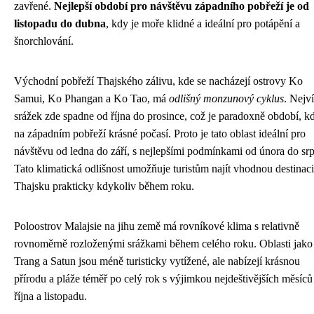
zavřené.
Nejlepší období pro návštěvu západního pobřeží je od
listopadu do dubna
, kdy je moře klidné a ideální pro potápění a
šnorchlování.
Východní pobřeží Thajského zálivu, kde se nacházejí ostrovy Ko
Samui, Ko Phangan a Ko Tao, má
odlišný monzunový cyklus
. Nejv
srážek zde spadne od října do prosince, což je paradoxně období, kd
na západním pobřeží krásné počasí. Proto je tato oblast ideální pro
návštěvu od ledna do září, s nejlepšími podmínkami od února do sr
Tato klimatická odlišnost umožňuje turistům najít vhodnou destinaci
Thajsku prakticky kdykoliv během roku.
Poloostrov Malajsie na jihu země má rovníkové klima s relativně
rovnoměrně rozloženými srážkami během celého roku. Oblasti jako
Trang a Satun jsou méně turisticky vytížené, ale nabízejí krásnou
přírodu a pláže téměř po celý rok s výjimkou nejdeštivějších měsíců
října a listopadu.