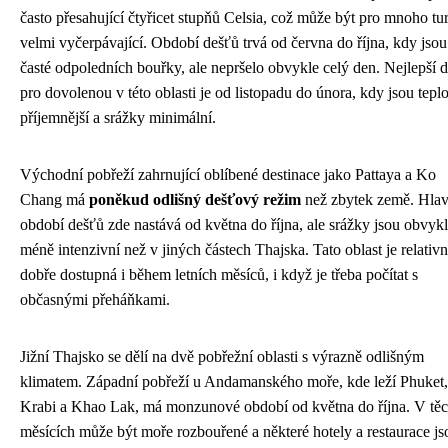
často přesahující čtyřicet stupňů Celsia, což může být pro mnoho tur
velmi vyčerpávající. Období dešťů trvá od června do října, kdy jsou
časté odpoledních bouřky, ale nepršelo obvykle celý den. Nejlepší 
pro dovolenou v této oblasti je od listopadu do února, kdy jsou tepl
příjemnější a srážky minimální.
Východní pobřeží zahrnující oblíbené destinace jako Pattaya a Ko
Chang má
poněkud odlišný dešťový režim
než zbytek země. Hlav
období dešťů zde nastává od května do října, ale srážky jsou obvyk
méně intenzivní než v jiných částech Thajska. Tato oblast je relativ
dobře dostupná i během letních měsíců, i když je třeba počítat s
občasnými přeháňkami.
Jižní Thajsko se dělí na dvě pobřežní oblasti s výrazně odlišným
klimatem. Západní pobřeží u Andamanského moře, kde leží Phuket,
Krabi a Khao Lak, má monzunové období od května do října. V těc
měsících může být moře rozbouřené a některé hotely a restaurace js