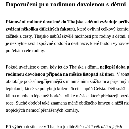
Doporučení pro rodinnou dovolenou s dětmi
Plánování rodinné dovolené do Thajska s dětmi vyžaduje pečli
zvážení několika důležitých faktorů
, které ovlivní celkový komfor
zážitek z cesty. Thajsko nabízí skvělé možnosti pro rodiny s dětmi, 
je nezbytné zvolit správné období a destinace, které budou vyhovov
potřebám celé rodiny.
Pokud uvažujete o tom, kdy jet do Thajska s dětmi,
nejlepší doba 
rodinnou dovolenou připadá na měsíce listopad až únor
. V tom
období je počasí nejpříjemnější s minimálními srážkami a příjemný
teplotami, které se pohybují kolem třiceti stupňů Celsia. Děti snáší t
klima mnohem lépe než horké a vlhké měsíce, které přicházejí pozdě
roce. Suché období také znamená méně obtížného hmyzu a nižší riz
tropických nemocí přenášených komáry.
Při výběru destinace v Thajsku je důležité
zvážit věk dětí a jejich