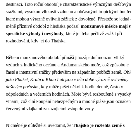
destinaci. Toto roční období je charakteristické výraznými dešťový
srážkami, vysokou vlhkostí vzduchu a občasnými tropickými bouře
které mohou výrazně ovlivnit zážitek z dovolené. Přestože se jedná 
méně příznivé období z hlediska počasí,
monzunové měsíce mají s
specifické výhody i nevýhody
, které je třeba pečlivě zvážit při
rozhodování, kdy jet do Thajska.
Během monzunového období přináší jihozápadní monzun vlhký
vzduch z Indického oceánu a Andamanského moře, což způsobuje
časté a intenzivní srážky především na západním pobřeží země.
Obl
jako Phuket, Krabi a Khao Lak jsou v této době výrazně ovlivněny
deštivým počasím
, kdy může pršet několik hodin denně, často v
odpoledních a večerních hodinách. Moře bývá rozbouřené s vysok
vlnami, což činí koupání nebezpečným a mnohé pláže jsou označe
červenými vlajkami zakazujícími vstup do vody.
Nicméně je důležité si uvědomit, že
Thajsko je rozlehlá země s