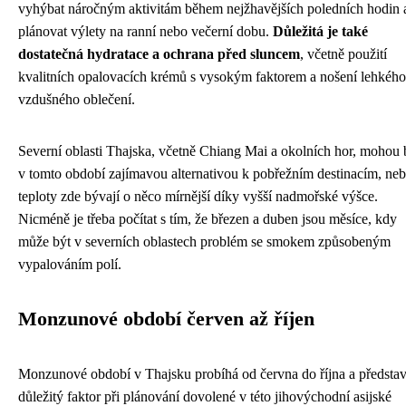
vyhýbat náročným aktivitám během nejžhavějších poledních hodin 
plánovat výlety na ranní nebo večerní dobu.
Důležitá je také
dostatečná hydratace a ochrana před sluncem
, včetně použití
kvalitních opalovacích krémů s vysokým faktorem a nošení lehkého
vzdušného oblečení.
Severní oblasti Thajska, včetně Chiang Mai a okolních hor, mohou 
v tomto období zajímavou alternativou k pobřežním destinacím, ne
teploty zde bývají o něco mírnější díky vyšší nadmořské výšce.
Nicméně je třeba počítat s tím, že březen a duben jsou měsíce, kdy
může být v severních oblastech problém se smokem způsobeným
vypalováním polí.
Monzunové období červen až říjen
Monzunové období v Thajsku probíhá od června do října a představ
důležitý faktor při plánování dovolené v této jihovýchodní asijské