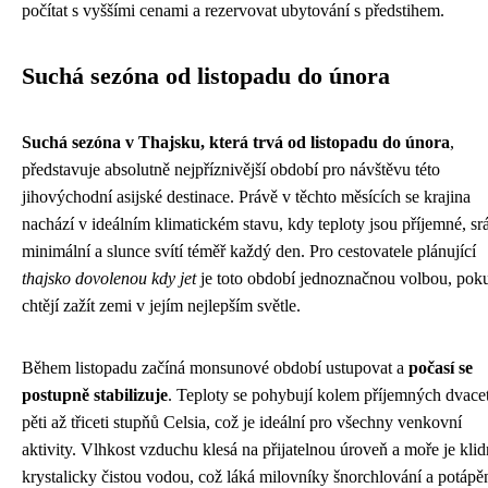
počítat s vyššími cenami a rezervovat ubytování s předstihem.
Suchá sezóna od listopadu do února
Suchá sezóna v Thajsku, která trvá od listopadu do února
,
představuje absolutně nejpříznivější období pro návštěvu této
jihovýchodní asijské destinace. Právě v těchto měsících se krajina
nachází v ideálním klimatickém stavu, kdy teploty jsou příjemné, sr
minimální a slunce svítí téměř každý den. Pro cestovatele plánující
thajsko dovolenou kdy jet
je toto období jednoznačnou volbou, pok
chtějí zažít zemi v jejím nejlepším světle.
Během listopadu začíná monsunové období ustupovat a
počasí se
postupně stabilizuje
. Teploty se pohybují kolem příjemných dvacet
pěti až třiceti stupňů Celsia, což je ideální pro všechny venkovní
aktivity. Vlhkost vzduchu klesá na přijatelnou úroveň a moře je klid
krystalicky čistou vodou, což láká milovníky šnorchlování a potápěn