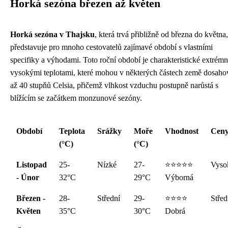
Horká sezóna březen až květen
Horká sezóna v Thajsku
, která trvá přibližně od března do května,
představuje pro mnoho cestovatelů zajímavé období s vlastními
specifiky a výhodami. Toto roční období je charakteristické extrém
vysokými teplotami, které mohou v některých částech země dosaho
až 40 stupňů Celsia, přičemž vlhkost vzduchu postupně narůstá s
blížícím se začátkem monzunové sezóny.
Období
Teplota
Srážky
Moře
Vhodnost
Cen
(°C)
(°C)
Listopad
25-
Nízké
27-
⭐⭐⭐⭐⭐
Vyso
- Únor
32°C
29°C
Výborná
Březen -
28-
Střední
29-
⭐⭐⭐⭐
Střed
Květen
35°C
30°C
Dobrá