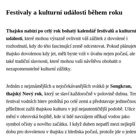
Festivaly a kulturní události během roku
Thajsko nabízí po celý rok bohatý kalendář festivalů a kulturn
událostí
, které mohou výrazně ovlivnit váš zážitek z dovolené i
rozhodnutí, kdy do této fascinující země odcestovat. Pokud plánujet
thajsko dovolenou kdy jet, měli byste vzít v úvahu nejen počasí, ale
také tradiční slavnosti, které mohou vaši návštěvu obohatit o
nezapomenutelné kulturní zážitky.
Jedním z nejznámějších a nejočekávanějších svátků je
Songkran,
thajský Nový rok
, který se slaví každoročně v polovině dubna. Te
festival vodních bitev probíhá po celé zemi a představuje jedinečno
příležitost zažít thajskou kulturu v její nejautentičtější podobě. Ulice
mění v obrovská bojiště, kde si lidé navzájem stříkají vodou jako
symbol očisty a nového začátku. I když duben nepatří mezi nejlepší
dobu pro dovolenou v thajsku z hlediska počasí, protože jde o jeden