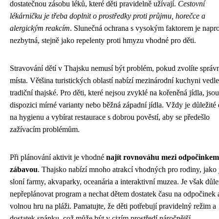
dostatečnou zásobu léků, které děti pravidelně užívají.
Cestovní
lékárničku je třeba doplnit o prostředky proti průjmu, horečce a
alergickým reakcím
. Slunečná ochrana s vysokým faktorem je napr
nezbytná, stejně jako repelenty proti hmyzu vhodné pro děti.
Stravování dětí v Thajsku nemusí být problém, pokud zvolíte správ
místa. Většina turistických oblastí nabízí mezinárodní kuchyni vedle
tradiční thajské. Pro děti, které nejsou zvyklé na kořeněná jídla, jsou
dispozici mírné varianty nebo běžná západní jídla. Vždy je důležité 
na hygienu a vybírat restaurace s dobrou pověstí, aby se předešlo
zažívacím problémům.
Při plánování aktivit je vhodné
najít rovnováhu mezi odpočinkem
zábavou
. Thajsko nabízí mnoho atrakcí vhodných pro rodiny, jako 
sloní farmy, akvaparky, oceanária a interaktivní muzea. Je však důle
nepřeplánovat program a nechat dětem dostatek času na odpočinek 
volnou hru na pláži. Pamatujte, že děti potřebují pravidelný režim a
dostatek spánku, což může být v cizím prostředí náročnější.