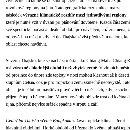
čtverečních a táhne se od subtropických oblastí na severu až po
rovníkové regiony na jihu. Tato geografická rozmanitost má za
následek
výrazné klimatické rozdíly mezi jednotlivými regiony
,
které je nutné vzít v úvahu při plánování dovolené. Každá část zem
své specifické počasí a ideální období pro návštěvu, což znamená, ž
odpověď na otázku kdy jet do Thajska závisí především na tom, kte
oblast chcete navštívit.
Severní Thajsko, kde se nachází města jako Chiang Mai a Chiang R
má
výrazně chladnější období než zbytek země
. V zimních měsíc
od prosince do února zde teploty v noci mohou klesnout až k deseti
stupňům Celsia, což je pro tropickou zemi skutečně neobvyklé. Tat
oblast je ideální pro návštěvu právě v těchto měsících, kdy je sucho 
příjemně teplo během dne. Monzunové období zde trvá od května 
října, přičemž nejvíce srážek spadne v srpnu a září.
Centrální Thajsko včetně Bangkoku
zažívá tropické klima s třemi
hlavními obdobími. Horké období od března do května přináší teplo