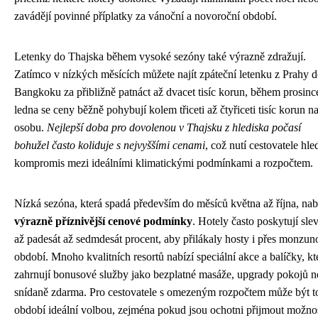
zavádějí povinné příplatky za vánoční a novoroční období.
Letenky do Thajska během vysoké sezóny také výrazně zdražují.
Zatímco v nízkých měsících můžete najít zpáteční letenku z Prahy 
Bangkoku za přibližně patnáct až dvacet tisíc korun, během prosinc
ledna se ceny běžně pohybují kolem třiceti až čtyřiceti tisíc korun n
osobu.
Nejlepší doba pro dovolenou v Thajsku z hlediska počasí
bohužel často koliduje s nejvyššími cenami
, což nutí cestovatele hle
kompromis mezi ideálními klimatickými podmínkami a rozpočtem.
Nízká sezóna, která spadá především do měsíců května až října, nab
výrazně příznivější cenové podmínky
. Hotely často poskytují sle
až padesát až sedmdesát procent, aby přilákaly hosty i přes monzun
období. Mnoho kvalitních resortů nabízí speciální akce a balíčky, kt
zahrnují bonusové služby jako bezplatné masáže, upgrady pokojů 
snídaně zdarma. Pro cestovatele s omezeným rozpočtem může být t
období ideální volbou, zejména pokud jsou ochotni přijmout možno