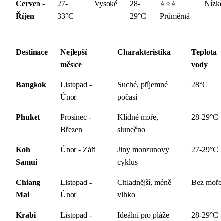
Červen -
27-
Vysoké
28-
⭐⭐⭐
Nízk
Říjen
33°C
29°C
Průměrná
Destinace
Nejlepší
Charakteristika
Teplota
měsíce
vody
Bangkok
Listopad -
Suché, příjemné
28°C
Únor
počasí
Phuket
Prosinec -
Klidné moře,
28-29°C
Březen
slunečno
Koh
Únor - Září
Jiný monzunový
27-29°C
Samui
cyklus
Chiang
Listopad -
Chladnější, méně
Bez moř
Mai
Únor
vlhko
Krabi
Listopad -
Ideální pro pláže
28-29°C