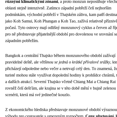
různými klimatickými zónami
, a proto monzun nepostihuje všech
oblasti stejně intenzivně. Zatímco západní pobřeží čelí nejhorším
podmínkám, východní pobřeží v Thajském zálivu, kam patří destin
jako Koh Samui, Koh Phangan a Koh Tao, zažívá relativně příznivě
počasí. Tyto ostrovy mají odlišný monzunový cyklus a červen až říj
pro ně představuje přijatelnější období pro dovolenou ve srovnání s
západním pobřežím.
Bangkok a centrální Thajsko během monzunového období zažívají
pravidelné deště, ale
většinou se jedná o krátké přívalové srážky
, kt
přicházejí odpoledne nebo večer a netrvají celý den. To znamená, ž
turisté mohou stále využívat dopolední hodiny k prohlídce chrámů, 
a dalších atrakcí. Severní Thajsko včetně Chiang Mai a Chiang Rai
rovněž čelí dešťům, ale krajina se v této době mění v bujně zelenou
scenérii, která má své jedinečné kouzlo.
Z ekonomického hlediska představuje monzunové období výraznou
výhodu pro cestovatele s omezeným rozpočtem.
Ceny ubytování, l