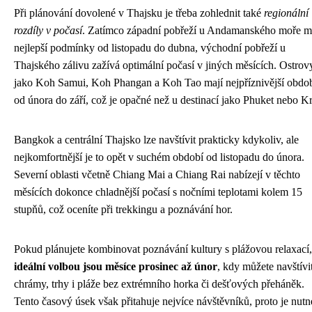
Při plánování dovolené v Thajsku je třeba zohlednit také
regionální
rozdíly v počasí
. Zatímco západní pobřeží u Andamanského moře m
nejlepší podmínky od listopadu do dubna, východní pobřeží u
Thajského zálivu zažívá optimální počasí v jiných měsících. Ostrov
jako Koh Samui, Koh Phangan a Koh Tao mají nejpříznivější obdo
od února do září, což je opačné než u destinací jako Phuket nebo Kr
Bangkok a centrální Thajsko lze navštívit prakticky kdykoliv, ale
nejkomfortnější je to opět v suchém období od listopadu do února.
Severní oblasti včetně Chiang Mai a Chiang Rai nabízejí v těchto
měsících dokonce chladnější počasí s nočními teplotami kolem 15
stupňů, což oceníte při trekkingu a poznávání hor.
Pokud plánujete kombinovat poznávání kultury s plážovou relaxací,
ideální volbou jsou měsíce prosinec až únor
, kdy můžete navštívi
chrámy, trhy i pláže bez extrémního horka či dešťových přeháněk.
Tento časový úsek však přitahuje nejvíce návštěvníků, proto je nutn