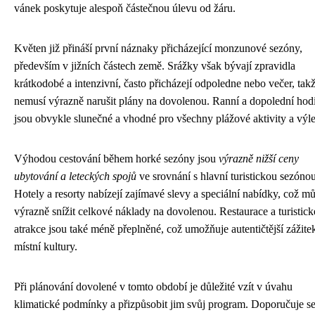
vánek poskytuje alespoň částečnou úlevu od žáru.
Květen již přináší první náznaky přicházející monzunové sezóny,
především v jižních částech země. Srážky však bývají zpravidla
krátkodobé a intenzivní, často přicházejí odpoledne nebo večer, tak
nemusí výrazně narušit plány na dovolenou. Ranní a dopolední hod
jsou obvykle slunečné a vhodné pro všechny plážové aktivity a výle
Výhodou cestování během horké sezóny jsou
výrazně nižší ceny
ubytování a leteckých spojů
ve srovnání s hlavní turistickou sezónou
Hotely a resorty nabízejí zajímavé slevy a speciální nabídky, což m
výrazně snížit celkové náklady na dovolenou. Restaurace a turistick
atrakce jsou také méně přeplněné, což umožňuje autentičtější zážite
místní kultury.
Při plánování dovolené v tomto období je důležité vzít v úvahu
klimatické podmínky a přizpůsobit jim svůj program. Doporučuje s