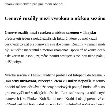
charakteristických pro jiná roční období.
Cenové rozdíly mezi vysokou a nízkou sezón
Cenové rozdíly mezi vysokou a nízkou sezónou v Thajsku
představují jeden z nejdůležitějších faktorů, které by měl každý
cestovatel zvážit při plánování své dovolené. Rozdíly v cenách mo
být skutečně markantní a mohou znamenat úsporu až několika desít
tisíc korun na osobu, zejména pokud cestujete s rodinou nebo plánu
delší pobyt.
Vysoká sezóna v Thajsku tradičně probíhá od listopadu do března, 
jsou
ceny ubytování, leteckých letenek i služeb nejvyšší
. V tomto
období můžete očekávat, že ceny hotelových pokojů budou až o sto
procent vyšší než v nízkých měsících. Luxusní resorty na oblíbenýc
ostrovech jako Phuket, Koh Samui nebo Krabi si účtují prémiové c
přičemž některé hotely dokonce vyžadují minimální počet nocí neb