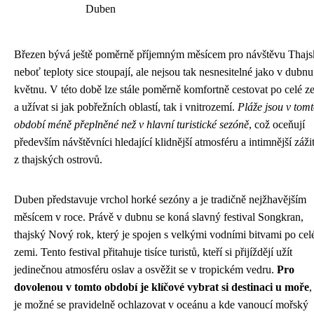
Duben
Březen bývá ještě poměrně příjemným měsícem pro návštěvu Thajs
neboť teploty sice stoupají, ale nejsou tak nesnesitelné jako v dubnu
květnu. V této době lze stále poměrně komfortně cestovat po celé z
a užívat si jak pobřežních oblastí, tak i vnitrozemí.
Pláže jsou v tom
období méně přeplněné než v hlavní turistické sezóně
, což oceňují
především návštěvníci hledající klidnější atmosféru a intimnější záži
z thajských ostrovů.
Duben představuje vrchol horké sezóny a je tradičně nejžhavějším
měsícem v roce. Právě v dubnu se koná slavný festival Songkran,
thajský Nový rok, který je spojen s velkými vodními bitvami po cel
zemi. Tento festival přitahuje tisíce turistů, kteří si přijíždějí užít
jedinečnou atmosféru oslav a osvěžit se v tropickém vedru.
Pro
dovolenou v tomto období je klíčové vybrat si destinaci u moře
,
je možné se pravidelně ochlazovat v oceánu a kde vanoucí mořský