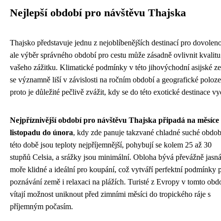
Nejlepší období pro návštěvu Thajska
Thajsko představuje jednu z nejoblíbenějších destinací pro dovolen
ale výběr správného období pro cestu může zásadně ovlivnit kvalitu
vašeho zážitku. Klimatické podmínky v této jihovýchodní asijské z
se významně liší v závislosti na ročním období a geografické poloze
proto je důležité pečlivě zvážit, kdy se do této exotické destinace vy
Nejpříznivější období pro návštěvu Thajska připadá na měsíce
listopadu do února
, kdy zde panuje takzvané chladné suché obdob
této době jsou teploty nejpříjemnější, pohybují se kolem 25 až 30
stupňů Celsia, a srážky jsou minimální. Obloha bývá převážně jasná
moře klidné a ideální pro koupání, což vytváří perfektní podmínky 
poznávání země i relaxaci na plážích. Turisté z Evropy v tomto obd
vítají možnost uniknout před zimními měsíci do tropického ráje s
příjemným počasím.