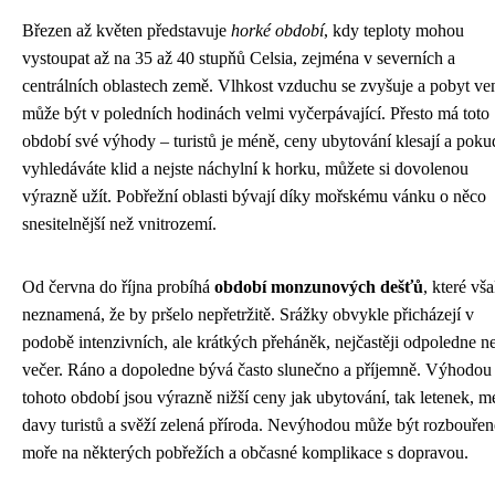
Březen až květen představuje
horké období
, kdy teploty mohou
vystoupat až na 35 až 40 stupňů Celsia, zejména v severních a
centrálních oblastech země. Vlhkost vzduchu se zvyšuje a pobyt v
může být v poledních hodinách velmi vyčerpávající. Přesto má toto
období své výhody – turistů je méně, ceny ubytování klesají a poku
vyhledáváte klid a nejste náchylní k horku, můžete si dovolenou
výrazně užít. Pobřežní oblasti bývají díky mořskému vánku o něco
snesitelnější než vnitrozemí.
Od června do října probíhá
období monzunových dešťů
, které vš
neznamená, že by pršelo nepřetržitě. Srážky obvykle přicházejí v
podobě intenzivních, ale krátkých přeháněk, nejčastěji odpoledne n
večer. Ráno a dopoledne bývá často slunečno a příjemně. Výhodou
tohoto období jsou výrazně nižší ceny jak ubytování, tak letenek, m
davy turistů a svěží zelená příroda. Nevýhodou může být rozbouřen
moře na některých pobřežích a občasné komplikace s dopravou.