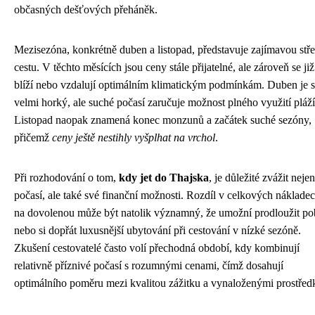
občasných dešťových přeháněk.
Mezisezóna, konkrétně duben a listopad, představuje zajímavou stř
cestu. V těchto měsících jsou ceny stále přijatelné, ale zároveň se již
blíží nebo vzdalují optimálním klimatickým podmínkám. Duben je s
velmi horký, ale suché počasí zaručuje možnost plného využití pláží
Listopad naopak znamená konec monzunů a začátek suché sezóny,
přičemž
ceny ještě nestihly vyšplhat na vrchol
.
Při rozhodování o tom,
kdy jet do Thajska
, je důležité zvážit nejen
počasí, ale také své finanční možnosti. Rozdíl v celkových náklade
na dovolenou může být natolik významný, že umožní prodloužit po
nebo si dopřát luxusnější ubytování při cestování v nízké sezóně.
Zkušení cestovatelé často volí přechodná období, kdy kombinují
relativně příznivé počasí s rozumnými cenami, čímž dosahují
optimálního poměru mezi kvalitou zážitku a vynaloženými prostřed