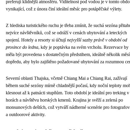
preferují klidnější atmosféru. Viditelnost pod vodou je v tomto obdo
vynikající, což z února činí ideální měsíc pro potápěčské výlety.
Z hlediska turistického ruchu je třeba zmínit, že suchá sezóna přitah
nejvíce návštěvníků, což se odráží v cenách ubytování a leteckých
spojení. Hotely a resorty si účtují
nejvyšší sazby právě v období od
prosince do ledna
, kdy je poptávka na svém vrcholu. Rezervace by
měla být provedena s dostatečným předstihem, ideálně několik měs
dopředu, aby bylo zajištěno požadované ubytování za rozumnou ce
Severní oblasti Thajska, včetně Chiang Mai a Chiang Rai, zažívají
během suché sezóny mírně chladnější počasí, kdy noční teploty mo
klesnout až k patnácti stupňům. Toto období je ideální pro treking v
horách a návštěvu horských kmenů. Krajina je svěží a zelená po
monsunových deštích, což vytváří nádherné scenérie pro fotografov
a outdoorové aktivity.