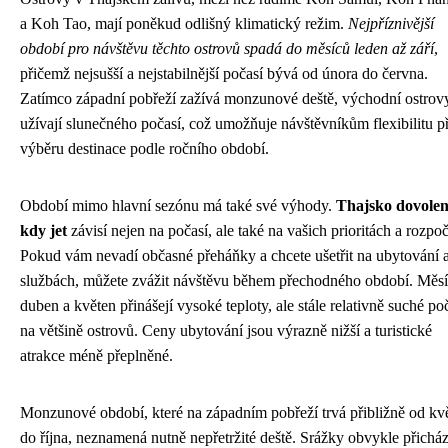
a Koh Tao, mají poněkud odlišný klimatický režim.
Nejpříznivější
období pro návštěvu těchto ostrovů spadá do měsíců leden až září
,
přičemž nejsušší a nejstabilnější počasí bývá od února do června.
Zatímco západní pobřeží zažívá monzunové deště, východní ostrovy
užívají slunečného počasí, což umožňuje návštěvníkům flexibilitu př
výběru destinace podle ročního období.
Období mimo hlavní sezónu má také své výhody.
Thajsko dovole
kdy jet
závisí nejen na počasí, ale také na vašich prioritách a rozpoč
Pokud vám nevadí občasné přeháňky a chcete ušetřit na ubytování 
službách, můžete zvážit návštěvu během přechodného období. Měs
duben a květen přinášejí vysoké teploty, ale stále relativně suché po
na většině ostrovů. Ceny ubytování jsou výrazně nižší a turistické
atrakce méně přeplněné.
Monzunové období, které na západním pobřeží trvá přibližně od kv
do října, neznamená nutně nepřetržité deště. Srážky obvykle přicház