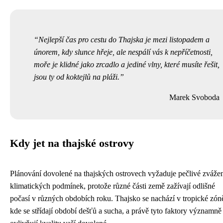
Nejlepší čas pro cestu do Thajska je mezi listopadem a
únorem, kdy slunce hřeje, ale nespálí vás k nepříčetnosti,
moře je klidné jako zrcadlo a jediné vlny, které musíte řešit,
jsou ty od koktejlů na pláži.
Marek Svoboda
Kdy jet na thajské ostrovy
Plánování dovolené na thajských ostrovech vyžaduje pečlivé zváže
klimatických podmínek, protože různé části země zažívají odlišné
počasí v různých obdobích roku. Thajsko se nachází v tropické zón
kde se střídají období dešťů a sucha, a právě tyto faktory významně