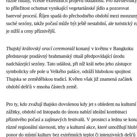
různé rituály, včetně extrémních projevů oddanosti. Pro návštěvníky
to příležitost ochutnat vynikající vegetariánské jídlo a pozorovat
barevné procesí. Říjen spadá do přechodného období mezi monzun
suché sezóny, takže počasí může být ještě nestabilní, ale turistický r
je nižší a ceny příznivější.
Thajský královský orací ceremoniál
konaný v květnu v Bangkoku
představuje pradávný brahmanský rituál předpovídající úrodu
nadcházející sezóny. Tato událost, při níž král nebo jeho zástupce
symbolicky oře pole u Velkého paláce, odráží hlubokou spojitost
Thajska se zemědělskou tradicí. Květen však již znamená začátek
období dešťů v mnoha částech země.
Pro ty, kdo zvažují thajsko dovolenou kdy jet s ohledem na kulturní
zážitky, období od listopadu do února nabízí ideální kombinaci
příznivého počasí a zajímavých festivalů. V prosinci a lednu se kona
různé regionální slavnosti, trhy a kulturní akce, které umožňují hlub
ponor do místní kultury bez extrémních teplot či intenzivních dešťů