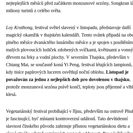
nejteplejších měsíců před začátkem monzunové sezóny, Songkran l
miliony turistů z celého světa.
Loy Krathong
, festival světel slavený v listopadu, představuje další
magický okamžik v thajském kalendáři. Tento svátek připadá na ob
plného měsíce dvanáctého lunárního měsíce a je spojen s pouštěním
malých plovoucích lodiček zdobených svíčkami, květinami a vonn
dřevem na řeky a vodní plochy. V severním Thajsku, především v
Chiang Mai, se současně koná Yi Peng, festival létajících lampionů,
kdy tisíce papírových luceren osvětlují noční oblohu.
Listopad je
považován za jednu z nejlepších dob pro dovolenou v thajsku
,
protože monzunová sezóna právě končí, teploty jsou příjemné a vlh
klesá.
Vegetariánský festival probíhající v říjnu, především na ostrově Phu
je fascinující, byť místami kontroverzní událostí. Tato devítidenní
slavnost čínského původu zahrnuje přísnou vegetariánskou dietu a