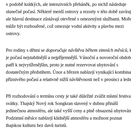
v podobě krátkých, ale intenzivních přeháněk, po nichž následuje
slunečné počasí. Některé menší ostrovy a rezorty v této době zavíraj
ale hlavní destinace zůstávají otevřené s omezenými službami. Moř
může být rozbouřené, což omezuje vodní aktivity a plavbu mezi
ostrovy.
Pro rodiny s dětmi se
doporučuje návštěva během zimních měsíců
, 
je počasí nejstabilnější a nejpříjemnější. Vánoční a novoroční obdob
patří k nejvytíženějším, proto je nutné rezervovat ubytování s
dostatečným předstihem. Únor a březen nabízejí vynikající kombina
příznivého počasí a relativně nižší návštěvnosti než v prosinci a led
Při rozhodování o termínu cesty je také důležité zvážit místní festiva
svátky. Thajský Nový rok Songkran slavený v dubnu přináší
jedinečnou atmosféru, ale také vyšší ceny a plně obsazená ubytován
Podzimní měsíce nabízejí klidnější atmosféru a možnost poznat
thajskou kulturu bez davů turistů.