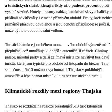
a turistických služeb klesají někdy až o padesát procent
oproti
vysoké sezóně. Hotely a resorty nabízejí atraktivní slevy a balíčky, 
přilákali návštěvníky i v méně příznivém období. Pro ty, kteří nehled
primárně plážovou dovolenou a jsou ochotni přizpůsobit se počasí,
může být toto období ideální volbou.
Turistické atrakce jsou během monzunového období výrazně méně
přeplněné, což umožňuje klidnější a autentičtější zážitek. Chrámy,
paláce, národní parky a další zajímavá místa lze navštívit bez davů
turistů, které jsou typické pro období od listopadu do března. Tato
skutečnost přináší možnost vychutnat si Thajsko v poklidnější
atmosféře a lépe poznat místní kulturu bez turistického ruchu.
Klimatické rozdíly mezi regiony Thajska
Thajsko se rozkládá na rozloze přesahující 513 tisíc kilometrů