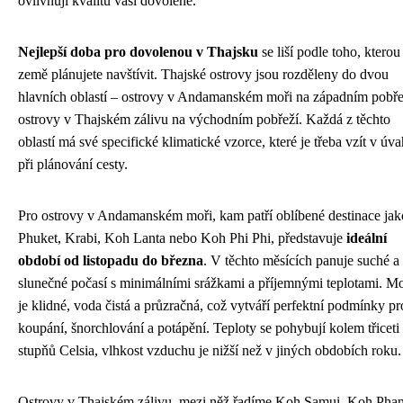
ovlivňují kvalitu vaší dovolené.
Nejlepší doba pro dovolenou v Thajsku
se liší podle toho, kterou
země plánujete navštívit. Thajské ostrovy jsou rozděleny do dvou
hlavních oblastí – ostrovy v Andamanském moři na západním pobře
ostrovy v Thajském zálivu na východním pobřeží. Každá z těchto
oblastí má své specifické klimatické vzorce, které je třeba vzít v úv
při plánování cesty.
Pro ostrovy v Andamanském moři, kam patří oblíbené destinace jak
Phuket, Krabi, Koh Lanta nebo Koh Phi Phi, představuje
ideální
období od listopadu do března
. V těchto měsících panuje suché a
slunečné počasí s minimálními srážkami a příjemnými teplotami. M
je klidné, voda čistá a průzračná, což vytváří perfektní podmínky pr
koupání, šnorchlování a potápění. Teploty se pohybují kolem třiceti
stupňů Celsia, vlhkost vzduchu je nižší než v jiných obdobích roku.
Ostrovy v Thajském zálivu, mezi něž řadíme Koh Samui, Koh Pha