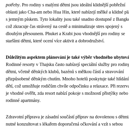
potřeby
. Pro rodiny s malými dětmi jsou ideální klidnější pobřežní
oblasti jako Cha-am nebo Hua Hin, které nabízejí mělké a klidné pl
s jemným pískem. Tyto lokality jsou také snadno dostupné z Bangk
což zkracuje čas strávený na cestě a minimalizuje stres spojený s
dlouhým přesounem. Phuket a Krabi jsou vhodnější pro rodiny se
staršími dětmi, které ocení více aktivit a dobrodružství.
Důležitým aspektem plánování je také výběr vhodného ubytov
Rodinné resorty v Thajsku často nabízejí speciální služby pro rodin
dětmi, včetně dětských klubů, bazénů s mělkou částí a stravování
přizpůsobené dětským chutím. Mnoho hotelů poskytuje také hlídání
dětí, což umožňuje rodičům chvíle odpočinku a relaxace. Při rezerv
je vhodné ověřit, zda resort nabízí pokoje s možností přistýlky nebo
rodinné apartmány.
Zdravotní příprava je zásadní součástí příprav na dovolenou s dětmi
nutné konzultovat s lékařem doporučená očkování a vzít s sebou