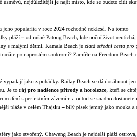
 úsměvů, nejdůležitější je najít místo, kde se budete cítit sku
a jeho popularita v roce 2024 rozhodně neklesá. Na tomto
ídky pláží – od rušné Patong Beach, kde noční život neutichá,
odiny s malými dětmi. Kamala Beach je
zlatá střední cesta pro 
 toužíte po naprostém soukromí? Zamířte na Freedom Beach 
 vypadají jako z pohádky. Railay Beach se dá dosáhnout jen 
ou. Je to
ráj pro nadšence přírody a horolezce
, kteří se chtě
trum dění s perfektním zázemím a odtud se snadno dostanete 
nější pláže v celém Thajsku – bílý písek jemný jako mouka a
féry jako stvořený. Chaweng Beach je nejdelší pláží ostrova,