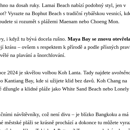
echno na dosah ruky. Lamai Beach nabízí podobný styl, jen v
ot
? Vyrazte na Bophut Beach s tradiční rybářskou vesnicí, kd
, budete si rozumět s plážemi Maenam nebo Choeng Mon.
y, i když tu bývá docela rušno.
Maya Bay se znovu otevřel
jí krásu – ovšem s respektem k přírodě a podle přísných prav
vělé na plavání a šnorchlování.
 roce 2024 je skvělou volbou Koh Lanta. Tady najdete
uvolněn
 Kantiang Bay, kde si užijete klid bez davů. Koh Chang na
sté džungle a klidné pláže jako White Sand Beach nebo Lonely
ičními návštěvníky, což není divu – je blízko Bangkoku a má
ouhé městské pláži se krásně prochází a dokonce tu můžete vyra