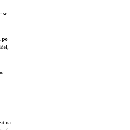
e se
a po
idel,
ou
zit na