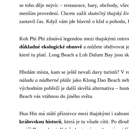
se toho děje nejvíc – restaurace, bary, obchody, vš
menším provedení. Chcete zažít
skutečný thajský živ
zastavil čas. Když vám jde hlavně o klid a pohodu
Koh Phi Phi zůstává legendou mezi thajskými ostrov
důkladné ekologické obnově
a můžete obdivovat je
které tu platí. Long Beach a Loh Dalum Bay jsou sk
Hledáte místa, kam se ještě nevalí davy turistů? V
náladu a nádherné pláže
jako Klong Dao Beach nebo
východním pobřeží je další skvělá alternativa – hu
Beach vás vtáhnou do jiného světa.
Hua Hin má stálé příznivce mezi thajskými i zahran
královskou historii
, která je tu všude cítit. Po dl