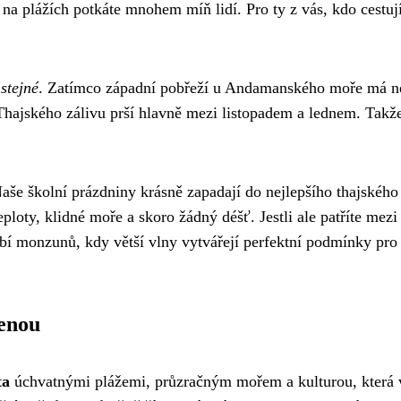
 na plážích potkáte mnohem míň lidí. Pro ty z vás, kdo cestují
stejné
. Zatímco západní pobřeží u Andamanského moře má ne
Thajského zálivu prší hlavně mezi listopadem a lednem. Takž
aše školní prázdniny krásně zapadají do nejlepšího thajského
loty, klidné moře a skoro žádný déšť. Jestli ale patříte mezi
bí monzunů, kdy větší vlny vytvářejí perfektní podmínky pro
lenou
ta
úchvatnými plážemi, průzračným mořem a kulturou, která 