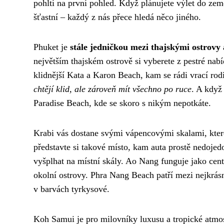
pohltí na první pohled. Když plánujete výlet do země
šťastní – každý z nás přece hledá něco jiného.
Phuket je
stále jedničkou mezi thajskými ostrovy
největším thajském ostrově si vyberete z pestré nab
klidnější Kata a Karon Beach, kam se rádi vrací r
chtějí klid, ale zároveň mít všechno po ruce
. A když
Paradise Beach, kde se skoro s nikým nepotkáte.
Krabi vás dostane svými vápencovými skalami, které
představte si takové místo, kam auta prostě nedojed
vyšplhat na místní skály. Ao Nang funguje jako cen
okolní ostrovy. Phra Nang Beach patří mezi nejkrás
v barvách tyrkysové.
Koh Samui je pro milovníky luxusu a tropické atmos