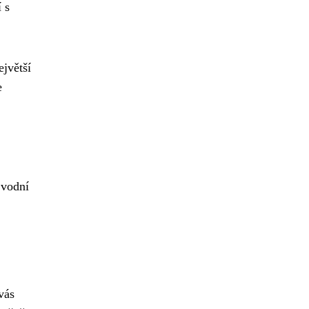
 s
jvětší
e
 vodní
vás