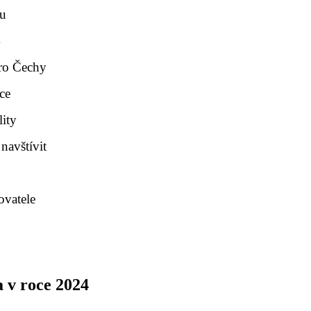
ou
4
pro Čechy
kce
lity
navštívit
ovatele
a v roce 2024