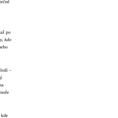
tečně
 až po
ty, kdo
nebo
lodí –
jí
na
 moře
 kde