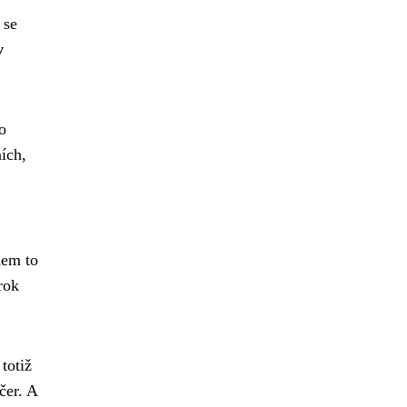
 se
v
o
ních,
dem to
rok
totiž
čer. A