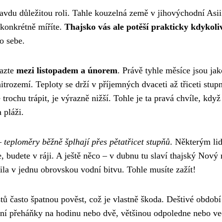
ravdu důležitou roli. Tahle kouzelná země v jihovýchodní Asii
 konkrétně míříte.
Thajsko vás ale potěší prakticky kdykoli
o sebe.
razte
mezi listopadem a únorem
. Právě tyhle měsíce jsou jak
itrozemí. Teploty se drží v příjemných dvaceti až třiceti stup
trochu trápit, je výrazně nižší. Tohle je ta pravá chvíle, když
 pláži.
 –
teploměry běžně šplhají přes pětatřicet stupňů
. Některým li
e, budete v ráji. A ještě něco – v dubnu tu slaví thajský Nový 
ila v jednu obrovskou vodní bitvu. Tohle musíte zažít!
tů často špatnou pověst, což je vlastně škoda. Deštivé období 
ivní přeháňky na hodinu nebo dvě, většinou odpoledne nebo ve