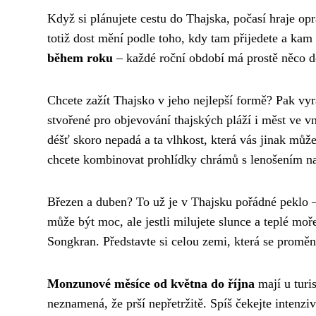
Když si plánujete cestu do Thajska, počasí hraje op
totiž dost mění podle toho, kdy tam přijedete a kam
během roku
– každé roční období má prostě něco d
Chcete zažít Thajsko v jeho nejlepší formě? Pak vy
stvořené pro objevování thajských pláží i měst ve vn
déšť skoro nepadá a ta vlhkost, která vás jinak může 
chcete kombinovat prohlídky chrámů s lenošením na
Březen a duben? To už je v Thajsku pořádné peklo
může být moc, ale jestli milujete slunce a teplé moř
Songkran. Představte si celou zemi, která se proměn
Monzunové měsíce od května do října
mají u turis
neznamená, že prší nepřetržitě. Spíš čekejte intenz