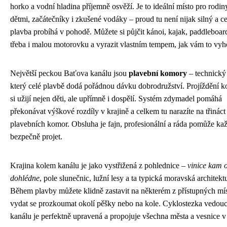
horko a vodní hladina příjemně osvěží. Je to ideální místo pro rodin
dětmi, začátečníky i zkušené vodáky – proud tu není nijak silný a ce
plavba probíhá v pohodě. Můžete si půjčit kánoi, kajak, paddleboa
třeba i malou motorovku a vyrazit vlastním tempem, jak vám to vyh
Největší peckou Baťova kanálu jsou
plavební komory
– technický 
který celé plavbě dodá pořádnou dávku dobrodružství. Projíždění 
si užijí nejen děti, ale upřímně i dospělí. Systém zdymadel pomáhá
překonávat výškové rozdíly v krajině a celkem tu narazíte na třináct
plavebních komor. Obsluha je fajn, profesionální a ráda pomůže k
bezpečně projet.
Krajina kolem kanálu je jako vystřižená z pohlednice –
vinice kam 
dohlédne
, pole slunečnic, lužní lesy a ta typická moravská architekt
Během plavby můžete klidně zastavit na některém z přístupných mís
vydat se prozkoumat okolí pěšky nebo na kole. Cyklostezka vedouc
kanálu je perfektně upravená a propojuje všechna města a vesnice v 