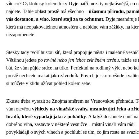
víte co? Cyklotrasy kolem řeky Dyje patří mezi ty nejkrásnější, co u
najdete. Tahle oblast prostě má všechno –
úžasnou přírodu, památ
vás dostanou, a víno, které stojí za to ochutnat
. Dyje meandruje 
která má neopakovatelnou atmosféru a nabídne vám zážitky, na kter
nezapomenete.
Stezky tady tvoří hustou síť, která propojuje města i malebné vesnič
Většinou jedete
po rovině nebo jen lehce zvlněném terénu
, takže se
bát, že vám půjde srdce na triko. Perfektní na rodinný výlet nebo k
prostě nechcete makat jako závodník. Povrch je skoro všude kvalitní
si můžete v klidu užívat pohled kolem sebe.
Zkuste třeba vyrazit ze Znojma směrem na Vranovskou přehradu. T
vám otevřou
výhledy na vinařské svahy, meandrující řeku a zří
hradů, které vypadají jako z pohádky
. A když dostanete chuť na
dobrého vína, zastavte v některé vesničce – místní vinaři vám rádi
povykládají o svých vínech a pochlubí se tím, co jim roste na svazíc