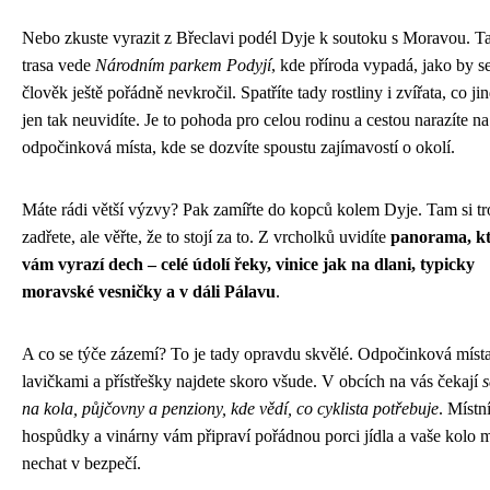
Nebo zkuste vyrazit z Břeclavi podél Dyje k soutoku s Moravou. T
trasa vede
Národním parkem Podyjí
, kde příroda vypadá, jako by 
člověk ještě pořádně nevkročil. Spatříte tady rostliny i zvířata, co ji
jen tak neuvidíte. Je to pohoda pro celou rodinu a cestou narazíte na
odpočinková místa, kde se dozvíte spoustu zajímavostí o okolí.
Máte rádi větší výzvy? Pak zamířte do kopců kolem Dyje. Tam si t
zadřete, ale věřte, že to stojí za to. Z vrcholků uvidíte
panorama, kt
vám vyrazí dech – celé údolí řeky, vinice jak na dlani, typicky
moravské vesničky a v dáli Pálavu
.
A co se týče zázemí? To je tady opravdu skvělé. Odpočinková místa
lavičkami a přístřešky najdete skoro všude. V obcích na vás čekají
s
na kola, půjčovny a penziony, kde vědí, co cyklista potřebuje
. Místn
hospůdky a vinárny vám připraví pořádnou porci jídla a vaše kolo 
nechat v bezpečí.