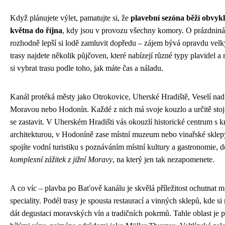
Když plánujete výlet, pamatujte si, že
plavební sezóna běží obvyk
května do října
, kdy jsou v provozu všechny komory. O prázdniná
rozhodně lepší si lodě zamluvit dopředu – zájem bývá opravdu velk
trasy najdete několik půjčoven, které nabízejí různé typy plavidel a
si vybrat trasu podle toho, jak máte čas a náladu.
Kanál protéká městy jako Otrokovice, Uherské Hradiště, Veselí nad
Moravou nebo Hodonín. Každé z nich má svoje kouzlo a určitě stojí
se zastavit. V Uherském Hradišti vás okouzlí historické centrum s 
architekturou, v Hodoníně zase místní muzeum nebo vinařské skle
spojíte vodní turistiku s poznáváním místní kultury a gastronomie, d
komplexní zážitek z jižní Moravy
, na který jen tak nezapomenete.
A co víc – plavba po Baťově kanálu je skvělá příležitost ochutnat mí
speciality. Podél trasy je spousta restaurací a vinných sklepů, kde s
dát degustaci moravských vín a tradičních pokrmů. Tahle oblast je p