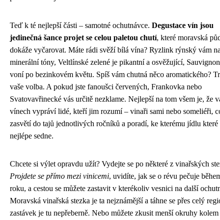
Teď k té nejlepší části – samotné ochutnávce.
Degustace vín jsou
jedinečná šance projet se celou paletou chutí
, které moravská pů
dokáže vyčarovat. Máte rádi svěží bílá vína? Ryzlink rýnský vám n
minerální tóny, Veltlínské zelené je pikantní a osvěžující, Sauvignon
voní po bezinkovém květu. Spíš vám chutná něco aromatického? Tr
vaše volba. A pokud jste fanoušci červených, Frankovka nebo
Svatovavřinecké vás určitě nezklame. Nejlepší na tom všem je, že 
vínech vypráví lidé, kteří jim rozumí – vinaři sami nebo someliéři, c
zasvětí do tajů jednotlivých ročníků a poradí, ke kterému jídlu které
nejlépe sedne.
Chcete si výlet opravdu užít? Vydejte se po některé z vinařských ste
Projdete se přímo mezi vinicemi
, uvidíte, jak se o révu pečuje běhe
roku, a cestou se můžete zastavit v kterékoliv vesnici na další ochu
Moravská vinařská stezka je ta nejznámější a táhne se přes celý regi
zastávek je tu nepřeberně. Nebo můžete zkusit menší okruhy kolem