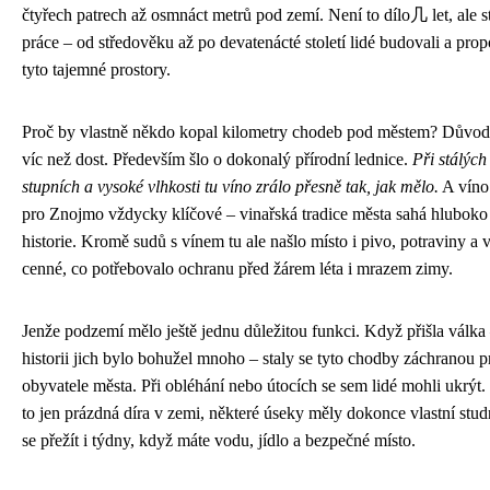
čtyřech patrech až osmnáct metrů pod zemí. Není to dílo几 let, ale st
práce – od středověku až po devatenácté století lidé budovali a prop
tyto tajemné prostory.
Proč by vlastně někdo kopal kilometry chodeb pod městem? Důvod
víc než dost. Především šlo o dokonalý přírodní lednice.
Při stálých
stupních a vysoké vlhkosti tu víno zrálo přesně tak, jak mělo.
A víno
pro Znojmo vždycky klíčové – vinařská tradice města sahá hluboko
historie. Kromě sudů s vínem tu ale našlo místo i pivo, potraviny a
cenné, co potřebovalo ochranu před žárem léta i mrazem zimy.
Jenže podzemí mělo ještě jednu důležitou funkci. Když přišla válka 
historii jich bylo bohužel mnoho – staly se tyto chodby záchranou p
obyvatele města. Při obléhání nebo útocích se sem lidé mohli ukrýt
to jen prázdná díra v zemi, některé úseky měly dokonce vlastní stu
se přežít i týdny, když máte vodu, jídlo a bezpečné místo.