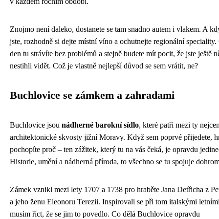
v každém ročním období.
Znojmo není daleko, dostanete se tam snadno autem i vlakem. A kd
jste, rozhodně si dejte místní víno a ochutnejte regionální speciality.
den tu strávíte bez problémů a stejně budete mít pocit, že jste ještě 
nestihli vidět. Což je vlastně nejlepší důvod se sem vrátit, ne?
Buchlovice se zámkem a zahradami
Buchlovice jsou
nádherné barokní sídlo
, které patří mezi ty nejce
architektonické skvosty jižní Moravy. Když sem poprvé přijedete, 
pochopíte proč – ten zážitek, který tu na vás čeká, je opravdu jedin
Historie, umění a nádherná příroda, to všechno se tu spojuje dohro
Zámek vznikl mezi lety 1707 a 1738 pro hraběte Jana Detřicha z Pe
a jeho ženu Eleonoru Terezii. Inspirovali se při tom italskými letními
musím říct, že se jim to povedlo. Co dělá Buchlovice opravdu