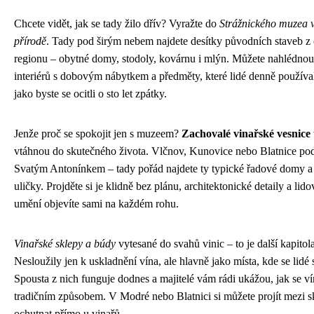
Chcete vidět, jak se tady žilo dřív? Vyražte do
Strážnického muzea 
přírodě
. Tady pod širým nebem najdete desítky původních staveb z
regionu – obytné domy, stodoly, kovárnu i mlýn. Můžete nahlédnou
interiérů s dobovým nábytkem a předměty, které lidé denně používali
jako byste se ocitli o sto let zpátky.
Jenže proč se spokojit jen s muzeem?
Zachovalé vinařské vesnice
vtáhnou do skutečného života. Vlčnov, Kunovice nebo Blatnice po
Svatým Antonínkem – tady pořád najdete ty typické řadové domy a
uličky. Projděte si je klidně bez plánu, architektonické detaily a lido
umění objevíte sami na každém rohu.
Vinařské sklepy a búdy
vytesané do svahů vinic – to je další kapitola
Nesloužily jen k uskladnění vína, ale hlavně jako místa, kde se lidé 
Spousta z nich funguje dodnes a majitelé vám rádi ukážou, jak se ví
tradičním způsobem. V Modré nebo Blatnici si můžete projít mezi s
ochutnat přímo u vinařů.