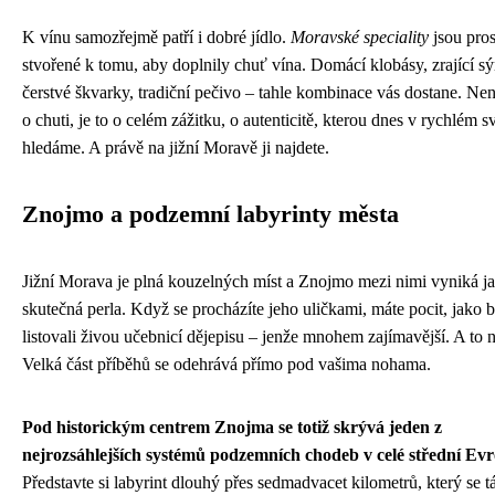
K vínu samozřejmě patří i dobré jídlo.
Moravské speciality
jsou pros
stvořené k tomu, aby doplnily chuť vína. Domácí klobásy, zrající sý
čerstvé škvarky, tradiční pečivo – tahle kombinace vás dostane. Není
o chuti, je to o celém zážitku, o autenticitě, kterou dnes v rychlém sv
hledáme. A právě na jižní Moravě ji najdete.
Znojmo a podzemní labyrinty města
Jižní Morava je plná kouzelných míst a Znojmo mezi nimi vyniká j
skutečná perla. Když se procházíte jeho uličkami, máte pocit, jako b
listovali živou učebnicí dějepisu – jenže mnohem zajímavější. A to n
Velká část příběhů se odehrává přímo pod vašima nohama.
Pod historickým centrem Znojma se totiž skrývá jeden z
nejrozsáhlejších systémů podzemních chodeb v celé střední Evr
Představte si labyrint dlouhý přes sedmadvacet kilometrů, který se t