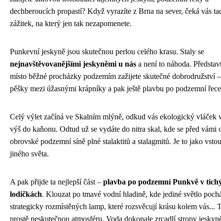
dechberoucích propastí? Když vyrazíte z Brna na sever, čeká vás ta
zážitek, na který jen tak nezapomenete.
Punkevní jeskyně jsou skutečnou perlou celého krasu. Staly se
nejnavštěvovanějšími jeskyněmi u nás
a není to náhoda. Představt
místo běžné procházky podzemím zažijete skutečné dobrodružství –
pěšky mezi úžasnými krápníky a pak ještě plavbu po podzemní řece
Celý výlet začíná ve Skalním mlýně, odkud vás ekologický vláček 
výš do kaňonu. Odtud už se vydáte do nitra skal, kde se před vámi 
obrovské podzemní síně plné stalaktitů a stalagmitů. Je to jako vstou
jiného světa.
A pak přijde ta nejlepší část –
plavba po podzemní Punkvě v tich
lodičkách
. Klouzat po tmavé vodní hladině, kde jediné světlo poch
strategicky rozmístěných lamp, které rozsvěcují krásu kolem vás...
prostě neskutečnou atmosféru. Voda dokonale zrcadlí stropy jeskyn