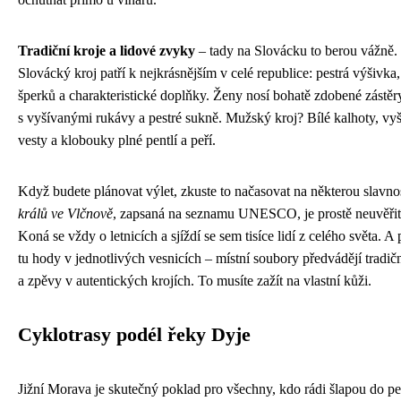
Tradiční kroje a lidové zvyky
– tady na Slovácku to berou vážně.
Slovácký kroj patří k nejkrásnějším v celé republice: pestrá výšivka
šperků a charakteristické doplňky. Ženy nosí bohatě zdobené zástěry
s vyšívanými rukávy a pestré sukně. Mužský kroj? Bílé kalhoty, vy
vesty a klobouky plné pentlí a peří.
Když budete plánovat výlet, zkuste to načasovat na některou slavno
králů ve Vlčnově
, zapsaná na seznamu UNESCO, je prostě neuvěřit
Koná se vždy o letnicích a sjíždí se sem tisíce lidí z celého světa. A
tu hody v jednotlivých vesnicích – místní soubory předvádějí tradičn
a zpěvy v autentických krojích. To musíte zažít na vlastní kůži.
Cyklotrasy podél řeky Dyje
Jižní Morava je skutečný poklad pro všechny, kdo rádi šlapou do pe