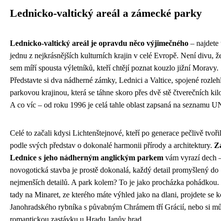
Lednicko-valtický areál a zámecké parky
Lednicko-valtický areál je opravdu něco výjimečného
– najdete 
jednu z nejkrásnějších kulturních krajin v celé Evropě. Není divu, ž
sem míří spousta výletníků, kteří chtějí poznat kouzlo jižní Moravy.
Představte si dva nádherné zámky, Lednici a Valtice, spojené rozleh
parkovou krajinou, která se táhne skoro přes dvě stě čtverečních kil
A co víc – od roku 1996 je celá tahle oblast zapsaná na seznamu
Celé to začali kdysi Lichtenštejnové, kteří po generace pečlivě tvořil
podle svých představ o dokonalé harmonii přírody a architektury.
Z
Lednice s jeho nádherným anglickým parkem
vám vyrazí dech –
novogotická stavba je prostě dokonalá, každý detail promyšlený do
nejmenších detailů. A park kolem? To je jako procházka pohádkou.
tady na Minaret, ze kterého máte výhled jako na dlani, projdete se 
Janohradského rybníka s půvabným Chrámem tří Grácií, nebo si mů
romantickou zastávku u Hradu Janův hrad.