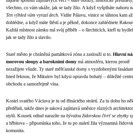
najdete spoustu zajímavých věcí – staré obrazy, historické předměty,
všechno, co vám ukáže, jak se tady žilo. A když vyšplháte nahoru n
Ten výhled vám vyrazí dech.
Vidíte Pálavu, vinice se táhnou kam a
dohlédne, a když máte štěstí a je pěkně, dokonce zahlédnete Rakou
Každá místnost zámku má svůj příběh – o šlechticích, kteří tu bydlel
jak se tady žilo a slavilo.
Staré město je chráněná památková zóna a zaslouží si to.
Hlavní ná
morovou sloupy a barokními domy
má atmosféru, kterou prostě
nezažijete všude. Ty staré měšťanské domy s vyzdobenými fasáda
hned řeknou, že Mikulov byl kdysi opravdu bohatý – důležité cent
obchodu a samozřejmě vína.
Kostel svatého Václava je tu od třináctého století. Za tu dobu ho něk
předělali, takže dnes je taková zajímavá směsice různých architekt
stylů. Kousek odtud narazíte na
bývalou židovskou čtvrť se zbytky 
a hřbitova – připomínka toho, že tu po staletí žila významná židovs
komunita.