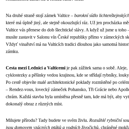
Na druhé straně stojí zámek Valtice –
barokní sídlo lichtenštejnskýc
které má úplně jiný, ale stejně okouzlující ráz. Už jen procházka m
Valtice vás přenese do dob šlechtické slávy. A když už jsme u toho 
musíte zastavit v Salonu vín České republiky přímo v zámeckých sk
Vždyť vinařství má na Valticích tradici dlouhou jako samotná histor
zámku.
Cesta mezi Lednicí a Valticemi
je pak zážitek sama o sobě. Aleje,
cyklostezky a pěšinky vedou krajinou, kde se střídají rybníky, louky
Po cestě objevíte malé architektonické poklady rozmístěné po celé
– Rendez-vous, lovecký zámeček Pohansko, Tři Grácie nebo Apol
chrám. Každá stavba byla umístěna přesně tam, kde má být, aby vyt
dokonalý obraz z různých míst.
Milujete přírodu? Tady budete ve svém živlu.
Rozsáhlé rybniční so
jsou domovem vzácných ptáků a vodních živočichů
, chráněné mokř