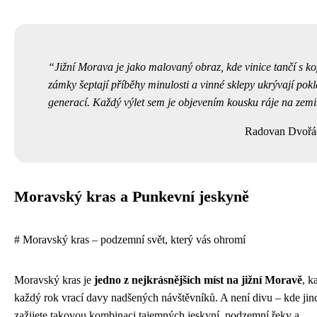
Jižní Morava je jako malovaný obraz, kde vinice tančí s ko
zámky šeptají příběhy minulosti a vinné sklepy ukrývají pok
generací. Každý výlet sem je objevením kousku ráje na zemi
Radovan Dvořá
Moravský kras a Punkevní jeskyně
# Moravský kras – podzemní svět, který vás ohromí
Moravský kras je
jedno z nejkrásnějších míst na jižní Moravě
, k
každý rok vrací davy nadšených návštěvníků. A není divu – kde jin
zažijete takovou kombinaci tajemných jeskyní, podzemní řeky a