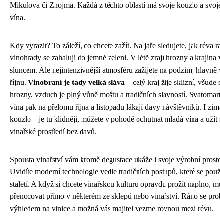
Mikulova či Znojma. Každá z těchto oblastí má svoje kouzlo a svoj
vína.
Kdy vyrazit? To záleží, co chcete zažít. Na jaře sledujete, jak réva ra
vinohrady se zahalují do jemné zeleni. V létě zrají hrozny a krajina 
sluncem. Ale nejintenzivnější atmosféru zažijete na podzim, hlavně v
říjnu.
Vinobraní je tady velká sláva
– celý kraj žije sklizní, všude s
hrozny, vzduch je plný vůně moštu a tradičních slavností. Svatomar
vína pak na přelomu října a listopadu lákají davy návštěvníků. I zi
kouzlo – je tu klidněji, můžete v pohodě ochutnat mladá vína a užít 
vinařské prostředí bez davů.
Spousta vinařství vám kromě degustace ukáže i svoje výrobní prosto
Uvidíte moderní technologie vedle tradičních postupů, které se použ
staletí. A když si chcete vinařskou kulturu opravdu prožít naplno, m
přenocovat přímo v některém ze sklepů nebo vinařství. Ráno se pro
výhledem na vinice a možná vás majitel vezme rovnou mezi révu.