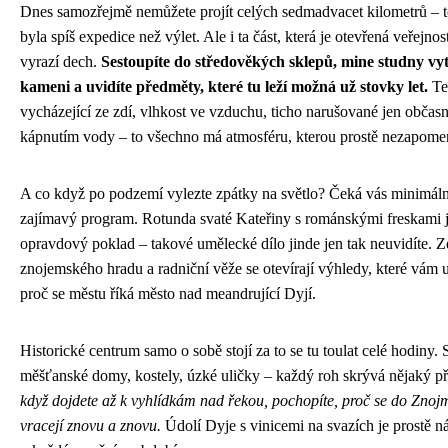
Dnes samozřejmě nemůžete projít celých sedmadvacet kilometrů – 
byla spíš expedice než výlet. Ale i ta část, která je otevřená veřejnos
vyrazí dech.
Sestoupíte do středověkých sklepů, mine studny vy
kameni a uvidíte předměty, které tu leží možná už stovky let.
Te
vycházející ze zdí, vlhkost ve vzduchu, ticho narušované jen obča
kápnutím vody – to všechno má atmosféru, kterou prostě nezapome
A co když po podzemí vylez­te zpátky na světlo? Čeká vás minimáln
zajímavý program. Rotunda svaté Kateřiny s románskými freskami 
opravdový poklad – takové umělecké dílo jinde jen tak neuvidíte. Z
znojemského hradu a radniční věže se otevírají výhledy, které vám 
proč se městu říká město nad meandrující Dyjí.
Historické centrum samo o sobě stojí za to se tu toulat celé hodiny. 
měšťanské domy, kostely, úzké uličky – každý roh skrývá nějaký p
když dojdete až k vyhlídkám nad řekou, pochopíte, proč se do Znoj
vracejí znovu a znovu.
Údolí Dyje s vinicemi na svazích je prostě n