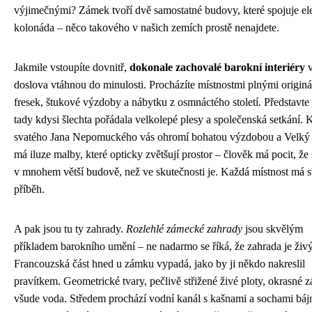
výjimečnými? Zámek tvoří dvě samostatné budovy, které spojuje el
kolonáda – něco takového v našich zemích prostě nenajdete.
Jakmile vstoupíte dovnitř,
dokonale zachovalé barokní interiéry
v
doslova vtáhnou do minulosti. Procházíte místnostmi plnými originá
fresek, štukové výzdoby a nábytku z osmnáctého století. Představte s
tady kdysi šlechta pořádala velkolepé plesy a společenská setkání. 
svatého Jana Nepomuckého vás ohromí bohatou výzdobou a Velký 
má iluze malby, které opticky zvětšují prostor – člověk má pocit, že 
v mnohem větší budově, než ve skutečnosti je. Každá místnost má s
příběh.
A pak jsou tu ty zahrady.
Rozlehlé zámecké zahrady
jsou skvělým
příkladem barokního umění – ne nadarmo se říká, že zahrada je živý
Francouzská část hned u zámku vypadá, jako by ji někdo nakreslil
pravítkem. Geometrické tvary, pečlivě střižené živé ploty, okrasné 
všude voda. Středem prochází vodní kanál s kašnami a sochami bá