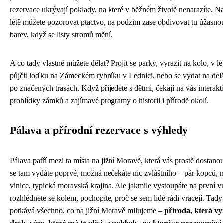
rezervace ukrývají poklady, na které v běžném životě nenarazíte. Na
létě můžete pozorovat ptactvo, na podzim zase obdivovat tu úžasno
barev, když se listy stromů mění.
A co tady vlastně můžete dělat? Projít se parky, vyrazit na kolo, v lét
půjčit loďku na Zámeckém rybníku v Lednici, nebo se vydat na delš
po značených trasách. Když přijedete s dětmi, čekají na vás interakt
prohlídky zámků a zajímavé programy o historii i přírodě okolí.
Pálava a přírodní rezervace s výhledy
Pálava patří mezi ta místa na jižní Moravě, která vás prostě dostan
se tam vydáte poprvé, možná nečekáte nic zvláštního – pár kopců, 
vinice, typická moravská krajina. Ale jakmile vystoupáte na první v
rozhlédnete se kolem, pochopíte, proč se sem lidé rádi vracejí. Tady 
potkává všechno, co na jižní Moravě milujeme –
příroda, která vy
dech, víno, které má tradici, a pohledy, na které se nezapomíná