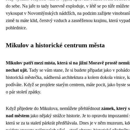
do sebe. Na jaře to tady barevně exploduje, v létě se po túře můžete
vykoupat v Novomlýnských nádržích, na podzim zažijete vinobraní
zimě tu máte klid, čerstvý vzduch a zasněženou krajinu, která vypad
pohlednice.
Mikulov a historické centrum města
Mikulov patří mezi místa, která si na jižní Moravě prostě nemů
nechat ujít.
Tady se vám stane, že si budete připadat jako v pohádc
historická městečka, nádherná architektura a kolem dokola vinice, 
podíváte. Když se projdete starým centrem, máte pocit, jako byste se 
o pár století zpátky.
Když přijedete do Mikulova, nemůžete přehlédnout
zámek, který s
nad městem
jako nějaký strážce historie. Je to opravdu impozantní 
která se za ta staletí párkrát předělávala. Dnes je v něm muzeum, kd