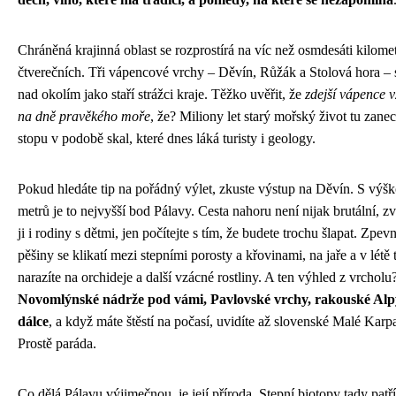
Chráněná krajinná oblast se rozprostírá na víc než osmdesáti kilome
čtverečních. Tři vápencové vrchy – Děvín, Růžák a Stolová hora – s
nad okolím jako staří strážci kraje. Těžko uvěřit, že
zdejší vápence v
na dně pravěkého moře
, že? Miliony let starý mořský život tu zane
stopu v podobě skal, které dnes láká turisty i geology.
Pokud hledáte tip na pořádný výlet, zkuste výstup na Děvín. S výš
metrů je to nejvyšší bod Pálavy. Cesta nahoru není nijak brutální, z
ji i rodiny s dětmi, jen počítejte s tím, že budete trochu šlapat. Zpev
pěšiny se klikatí mezi stepními porosty a křovinami, na jaře a v létě 
narazíte na orchideje a další vzácné rostliny. A ten výhled z vrcholu
Novomlýnské nádrže pod vámi, Pavlovské vrchy, rakouské Alp
dálce
, a když máte štěstí na počasí, uvidíte až slovenské Malé Karpa
Prostě paráda.
Co dělá Pálavu výjimečnou, je její příroda. Stepní biotopy tady patř