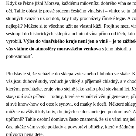
Když se řekne jižní Morava, každému milovníku dobrého vína se ro
oči. Tahle oblast je prostě srdcem českého vinařství – vinice se tu t
slunných svazích už od dob, kdy tudy procházely římské legie. A co
nejlepší? Můžete si to všechno užít na vlastní kůži. Projít se mezi vi
sestoupit do historických sklepů a ochutnat vína přímo od těch, kdo 
vyrobili.
Výlet do vinařského kraje není jen o víně – je to zážite
vás vtáhne do atmosféry moravského venkova
s jeho historií a
pohostinností.
Představte si, že vcházíte do sklepa vytesaného hluboko ve skále. 
vás jsou dubové sudy, vzduch je vlhký a příjemně chladný, a v cho
kterými procházíte, zraje víno stejně jako zrálo před stovkami let.
K
sklep má svůj příběh
– rodiny, které se vinařství věnují generace, př
si své know-how od otce k synovi, od matky k dceři. Některé sklep
můžete navštívit kdykoliv, do jiných se dostanete jen po domluvě. A
upřímně? Tahle osobní domluva často znamená, že si s vámi majitel
čas, ukáže vám svoje poklady a povypráví příběhy, které v žádném
průvodci nenajdete.