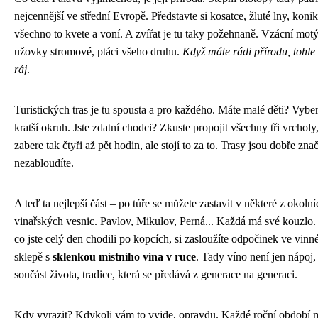
nejcennější ve střední Evropě. Představte si kosatce, žluté lny, koni
všechno to kvete a voní. A zvířat je tu taky požehnaně. Vzácní motý
užovky stromové, ptáci všeho druhu.
Když máte rádi přírodu, tohle 
ráj
.
Turistických tras je tu spousta a pro každého. Máte malé děti? Vyber
kratší okruh. Jste zdatní chodci? Zkuste propojit všechny tři vrcholy
zabere tak čtyři až pět hodin, ale stojí to za to. Trasy jsou dobře zna
nezabloudíte.
A teď ta nejlepší část – po túře se můžete zastavit v některé z okolní
vinařských vesnic. Pavlov, Mikulov, Perná... Každá má své kouzlo.
co jste celý den chodili po kopcích, si zasloužíte odpočinek ve vin
sklepě s
sklenkou místního vína v ruce
. Tady víno není jen nápoj, 
součást života, tradice, která se předává z generace na generaci.
Kdy vyrazit? Kdykoli vám to vyjde, opravdu. Každé roční období 