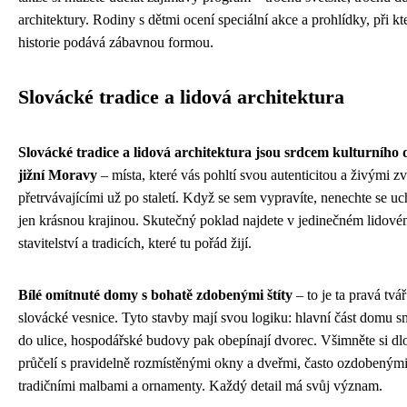
architektury. Rodiny s dětmi ocení speciální akce a prohlídky, při kt
historie podává zábavnou formou.
Slovácké tradice a lidová architektura
Slovácké tradice a lidová architektura jsou srdcem kulturního 
jižní Moravy
– místa, které vás pohltí svou autenticitou a živými z
přetrvávajícími už po staletí. Když se sem vypravíte, nenechte se uc
jen krásnou krajinou. Skutečný poklad najdete v jedinečném lidov
stavitelství a tradicích, které tu pořád žijí.
Bílé omítnuté domy s bohatě zdobenými štíty
– to je ta pravá tvář
slovácké vesnice. Tyto stavby mají svou logiku: hlavní část domu s
do ulice, hospodářské budovy pak obepínají dvorec. Všimněte si d
průčelí s pravidelně rozmístěnými okny a dveřmi, často ozdobeným
tradičními malbami a ornamenty. Každý detail má svůj význam.