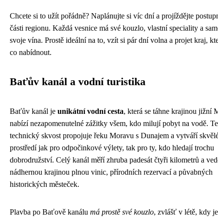
Chcete si to užít pořádně? Naplánujte si víc dní a projíždějte postu
části regionu. Každá vesnice má své kouzlo, vlastní speciality a sa
svoje vína. Prostě ideální na to, vzít si pár dní volna a projet kraj, k
co nabídnout.
Baťův kanál a vodní turistika
Baťův kanál je
unikátní vodní cesta
, která se táhne krajinou jižní
nabízí nezapomenutelné zážitky všem, kdo milují pobyt na vodě. T
technický skvost propojuje řeku Moravu s Dunajem a vytváří skvěl
prostředí jak pro odpočinkové výlety, tak pro ty, kdo hledají trochu
dobrodružství. Celý kanál měří zhruba padesát čtyři kilometrů a ved
nádhernou krajinou plnou vinic, přírodních rezervací a půvabných
historických městeček.
Plavba po Baťově kanálu
má prostě své kouzlo
, zvlášť v létě, kdy 