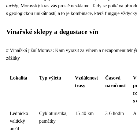
turisty
, Moravský kras vás prostě nezklame. Tady se potkává přírod
s geologickou unikátností, a to je kombinace, která funguje vždycky
Vinařské sklepy a degustace vín
# Vinařská jižní Morava: Kam vyrazit za vínem a nezapomenutelný
zážitky
Lokalita
Typ výletu
Vzdálenost
Časová
V
trasy
náročnost
p
r
s
Lednicko-
Cykloturistika,
15-40 km
3-6 hodin
A
valtický
památky
areál