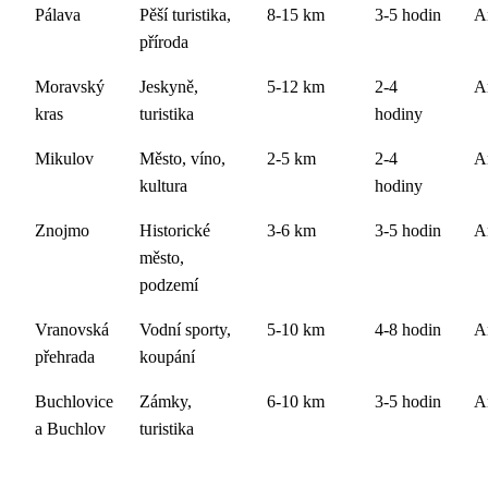
Pálava
Pěší turistika,
8-15 km
3-5 hodin
A
příroda
Moravský
Jeskyně,
5-12 km
2-4
A
kras
turistika
hodiny
Mikulov
Město, víno,
2-5 km
2-4
A
kultura
hodiny
Znojmo
Historické
3-6 km
3-5 hodin
A
město,
podzemí
Vranovská
Vodní sporty,
5-10 km
4-8 hodin
A
přehrada
koupání
Buchlovice
Zámky,
6-10 km
3-5 hodin
A
a Buchlov
turistika