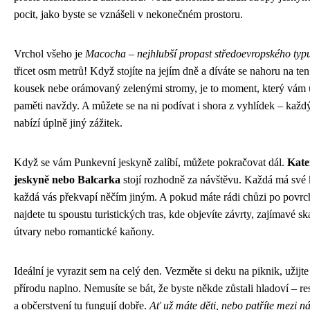
pocit, jako byste se vznášeli v nekonečném prostoru.
Vrchol všeho je
Macocha – nejhlubší propast středoevropského typ
třicet osm metrů! Když stojíte na jejím dně a díváte se nahoru na te
kousek nebe orámovaný zelenými stromy, je to moment, který vám 
paměti navždy. A můžete se na ni podívat i shora z vyhlídek – každ
nabízí úplně jiný zážitek.
Když se vám Punkevní jeskyně zalíbí, můžete pokračovat dál.
Kate
jeskyně nebo Balcarka
stojí rozhodně za návštěvu. Každá má své 
každá vás překvapí něčím jiným. A pokud máte rádi chůzi po povrc
najdete tu spoustu turistických tras, kde objevíte závrty, zajímavé sk
útvary nebo romantické kaňony.
Ideální je vyrazit sem na celý den. Vezměte si deku na piknik, užijte 
přírodu naplno. Nemusíte se bát, že byste někde zůstali hladoví – re
a občerstvení tu fungují dobře.
Ať už máte děti, nebo patříte mezi ná