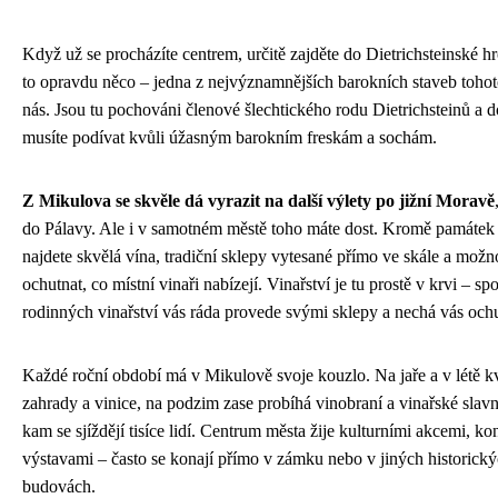
Když už se procházíte centrem, určitě zajděte do Dietrichsteinské h
to opravdu něco – jedna z nejvýznamnějších barokních staveb tohot
nás. Jsou tu pochováni členové šlechtického rodu Dietrichsteinů a d
musíte podívat kvůli úžasným barokním freskám a sochám.
Z Mikulova se skvěle dá vyrazit na další výlety po jižní Moravě
do Pálavy. Ale i v samotném městě toho máte dost. Kromě památek 
najdete skvělá vína, tradiční sklepy vytesané přímo ve skále a možn
ochutnat, co místní vinaři nabízejí. Vinařství je tu prostě v krvi – sp
rodinných vinařství vás ráda provede svými sklepy a nechá vás ochu
Každé roční období má v Mikulově svoje kouzlo. Na jaře a v létě k
zahrady a vinice, na podzim zase probíhá vinobraní a vinařské slavn
kam se sjíždějí tisíce lidí. Centrum města žije kulturními akcemi, ko
výstavami – často se konají přímo v zámku nebo v jiných historick
budovách.