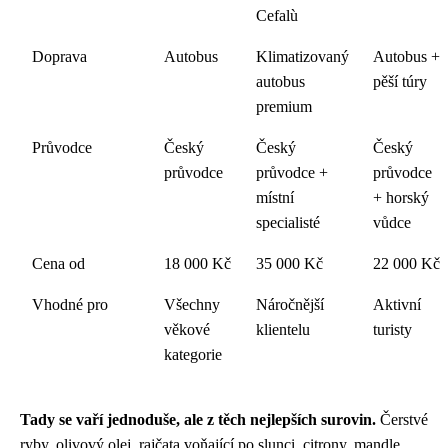
Cefalù
Doprava
Autobus
Klimatizovaný
Autobus +
autobus
pěší túry
premium
Průvodce
Český
Český
Český
průvodce
průvodce +
průvodce
místní
+ horský
specialisté
vůdce
Cena od
18 000 Kč
35 000 Kč
22 000 Kč
Vhodné pro
Všechny
Náročnější
Aktivní
věkové
klientelu
turisty
kategorie
Tady se vaří jednoduše, ale z těch nejlepších surovin.
Čerstvé
ryby, olivový olej, rajčata voňající po slunci, citrony, mandle,