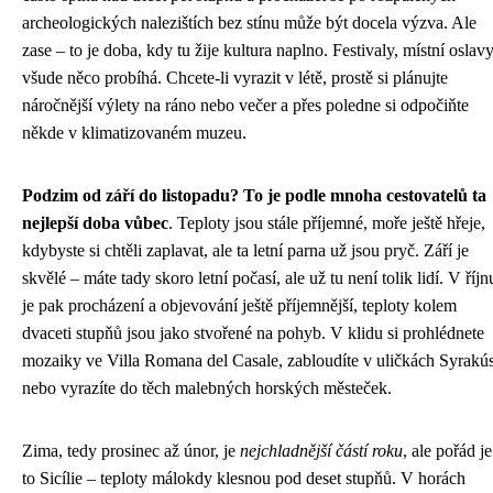
archeologických nalezištích bez stínu může být docela výzva. Ale
zase – to je doba, kdy tu žije kultura naplno. Festivaly, místní oslavy
všude něco probíhá. Chcete-li vyrazit v létě, prostě si plánujte
náročnější výlety na ráno nebo večer a přes poledne si odpočiňte
někde v klimatizovaném muzeu.
Podzim od září do listopadu? To je podle mnoha cestovatelů ta
nejlepší doba vůbec
. Teploty jsou stále příjemné, moře ještě hřeje,
kdybyste si chtěli zaplavat, ale ta letní parna už jsou pryč. Září je
skvělé – máte tady skoro letní počasí, ale už tu není tolik lidí. V říjn
je pak procházení a objevování ještě příjemnější, teploty kolem
dvaceti stupňů jsou jako stvořené na pohyb. V klidu si prohlédnete
mozaiky ve Villa Romana del Casale, zabloudíte v uličkách Syrakú
nebo vyrazíte do těch malebných horských městeček.
Zima, tedy prosinec až únor, je
nejchladnější částí roku
, ale pořád je
to Sicílie – teploty málokdy klesnou pod deset stupňů. V horách