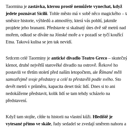
Taormina je
zastávka, kterou prostě nemůžete vynechat, když
jedete poznávat Sicílii
. Tohle město má v sobě něco magického – t
směsice historie, výhledů a atmosféry, která vás pohltí, jakmile
projdete jeho branami. Představte si skalnatý útes dvě stě metrů nad
mořem, odkud se díváte na Jónské moře a v pozadí se tyčí kouřící
Etna. Taková kulisa se jen tak nevidí.
Srdcem celé Taorminy je
antické divadlo Teatro Greco
– skutečn
klenot, druhé největší starověké divadlo na ostrově. Řekové ho
postavili ve třetím století před naším letopočtem, ale
Římané měli
samozřejmě svoje představy a celé to přestavěli podle svého
. Sto
devět metrů v průměru, kapacita deset tisíc lidí. Dnes si to ani
nedokážeme představit, kolik lidí se tam tehdy scházelo na
představení.
Když tam stojíte, cítíte tu historii na vlastní kůži.
Hlediště je
vytesané přímo ve skále
, řady sedadel se zvedají směrem nahoru a