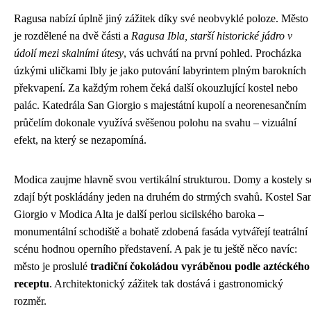
Ragusa nabízí úplně jiný zážitek díky své neobvyklé poloze. Město
je rozdělené na dvě části a
Ragusa Ibla, starší historické jádro v
údolí mezi skalními útesy
, vás uchvátí na první pohled. Procházka
úzkými uličkami Ibly je jako putování labyrintem plným barokních
překvapení. Za každým rohem čeká další okouzlující kostel nebo
palác. Katedrála San Giorgio s majestátní kupolí a neorenesančním
průčelím dokonale využívá svěšenou polohu na svahu – vizuální
efekt, na který se nezapomíná.
Modica zaujme hlavně svou vertikální strukturou. Domy a kostely s
zdají být poskládány jeden na druhém do strmých svahů. Kostel Sa
Giorgio v Modica Alta je další perlou sicilského baroka –
monumentální schodiště a bohatě zdobená fasáda vytvářejí teatrální
scénu hodnou operního představení. A pak je tu ještě něco navíc:
město je proslulé
tradiční čokoládou vyráběnou podle aztéckého
receptu
. Architektonický zážitek tak dostává i gastronomický
rozměr.