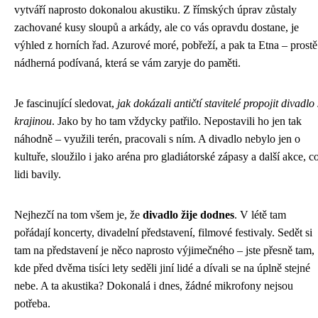
vytváří naprosto dokonalou akustiku. Z římských úprav zůstaly
zachované kusy sloupů a arkády, ale co vás opravdu dostane, je
výhled z horních řad. Azurové moré, pobřeží, a pak ta Etna – prostě
nádherná podívaná, která se vám zaryje do paměti.
Je fascinující sledovat,
jak dokázali antičtí stavitelé propojit divadlo 
krajinou
. Jako by ho tam vždycky patřilo. Nepostavili ho jen tak
náhodně – využili terén, pracovali s ním. A divadlo nebylo jen o
kultuře, sloužilo i jako aréna pro gladiátorské zápasy a další akce, c
lidi bavily.
Nejhezčí na tom všem je, že
divadlo žije dodnes
. V létě tam
pořádají koncerty, divadelní představení, filmové festivaly. Sedět si
tam na představení je něco naprosto výjimečného – jste přesně tam,
kde před dvěma tisíci lety seděli jiní lidé a dívali se na úplně stejné
nebe. A ta akustika? Dokonalá i dnes, žádné mikrofony nejsou
potřeba.