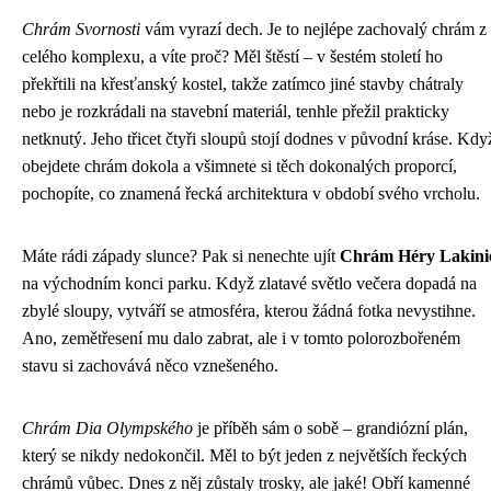
Chrám Svornosti
vám vyrazí dech. Je to nejlépe zachovalý chrám z
celého komplexu, a víte proč? Měl štěstí – v šestém století ho
překřtili na křesťanský kostel, takže zatímco jiné stavby chátraly
nebo je rozkrádali na stavební materiál, tenhle přežil prakticky
netknutý. Jeho třicet čtyři sloupů stojí dodnes v původní kráse. Kdy
obejdete chrám dokola a všimnete si těch dokonalých proporcí,
pochopíte, co znamená řecká architektura v období svého vrcholu.
Máte rádi západy slunce? Pak si nenechte ujít
Chrám Héry Lakini
na východním konci parku. Když zlatavé světlo večera dopadá na
zbylé sloupy, vytváří se atmosféra, kterou žádná fotka nevystihne.
Ano, zemětřesení mu dalo zabrat, ale i v tomto polorozbořeném
stavu si zachovává něco vznešeného.
Chrám Dia Olympského
je příběh sám o sobě – grandiózní plán,
který se nikdy nedokončil. Měl to být jeden z největších řeckých
chrámů vůbec. Dnes z něj zůstaly trosky, ale jaké! Obří kamenné