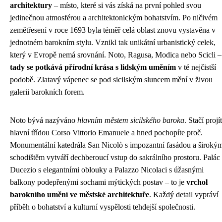
architektury
– místo, které si vás získá na první pohled svou
jedinečnou atmosférou a architektonickým bohatstvím. Po ničivém
zemětřesení v roce 1693 byla téměř celá oblast znovu vystavěna v
jednotném barokním stylu. Vznikl tak unikátní urbanistický celek,
který v Evropě nemá srovnání. Noto, Ragusa, Modica nebo Scicli –
tady se potkává přírodní krása s lidským uměním
v té nejčistší
podobě. Zlatavý vápenec se pod sicilským sluncem mění v živou
galerii barokních forem.
Noto bývá nazýváno
hlavním městem sicilského baroka
. Stačí projít
hlavní třídou Corso Vittorio Emanuele a hned pochopíte proč.
Monumentální katedrála San Nicolò s impozantní fasádou a široký
schodištěm vytváří dechberoucí vstup do sakrálního prostoru. Palác
Ducezio s elegantními oblouky a Palazzo Nicolaci s úžasnými
balkony podepřenými sochami mýtických postav – to je
vrchol
barokního umění ve městské architektuře
. Každý detail vypráví
příběh o bohatství a kulturní vyspělosti tehdejší společnosti.