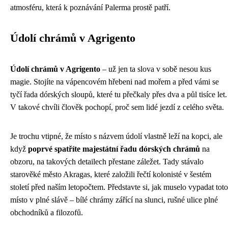
atmosféru, která k poznávání Palerma prostě patří.
Údolí chrámů v Agrigento
Údolí chrámů v Agrigento
– už jen ta slova v sobě nesou kus
magie. Stojíte na vápencovém hřebeni nad mořem a před vámi se
tyčí řada dórských sloupů, které tu přečkaly přes dva a půl tisíce let.
V takové chvíli člověk pochopí, proč sem lidé jezdí z celého světa.
Je trochu vtipné, že místo s názvem údolí vlastně leží na kopci, ale
když
poprvé spatříte majestátní řadu dórských chrámů
na
obzoru, na takových detailech přestane záležet. Tady stávalo
starověké město Akragas, které založili řečtí kolonisté v šestém
století před naším letopočtem. Představte si, jak muselo vypadat toto
místo v plné slávě – bílé chrámy zářící na slunci, rušné ulice plné
obchodníků a filozofů.