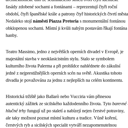
fasády zdobené sochami a fontánami – reprezentují čtyři roční
období, čtyři španělské krále a patrony čtyř historických čtvrtí města
Nedaleko stojí
náměstí Piazza Pretoria
s monumentální fontánou
obklopenou sochami. Místní ji kvůli nahým postavám říkají fontána
hanby.
Teatro Massimo, jedno z největších operních divadel v Evropě, je
majestátní stavba v neoklasicistním stylu. Stalo se symbolem
kulturního života Palerma a při prohlídce nahlédnete do zákulisí
jedné z nejprestižnějších operních scén na světě. Akustika tohoto
divadla je považována za jednu z nejlepších na celém kontinentu.
Historická tržiště jako Ballarò nebo Vucciria vám přinesou
autentický zážitek ze sicilského každodenního života. Tyto
barevné
hlučné trhy
fungují už po staletí a nabízejí nejen čerstvé potraviny,
ale taky možnost poznat místní kulturu a tradice. Vůně koření,
čerstvých ryb a sicilských specialit vytváří nezapomenutelnou