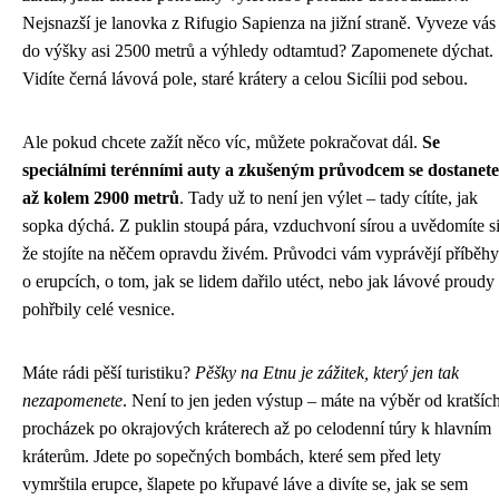
Nejsnazší je lanovka z Rifugio Sapienza na jižní straně. Vyveze vás
do výšky asi 2500 metrů a výhledy odtamtud? Zapomenete dýchat.
Vidíte černá lávová pole, staré krátery a celou Sicílii pod sebou.
Ale pokud chcete zažít něco víc, můžete pokračovat dál.
Se
speciálními terénními auty a zkušeným průvodcem se dostanete
až kolem 2900 metrů
. Tady už to není jen výlet – tady cítíte, jak
sopka dýchá. Z puklin stoupá pára, vzduchvoní sírou a uvědomíte si
že stojíte na něčem opravdu živém. Průvodci vám vyprávějí příběhy
o erupcích, o tom, jak se lidem dařilo utéct, nebo jak lávové proudy
pohřbily celé vesnice.
Máte rádi pěší turistiku?
Pěšky na Etnu je zážitek, který jen tak
nezapomenete
. Není to jen jeden výstup – máte na výběr od kratšíc
procházek po okrajových kráterech až po celodenní túry k hlavním
kráterům. Jdete po sopečných bombách, které sem před lety
vymrštila erupce, šlapete po křupavé láve a divíte se, jak se sem