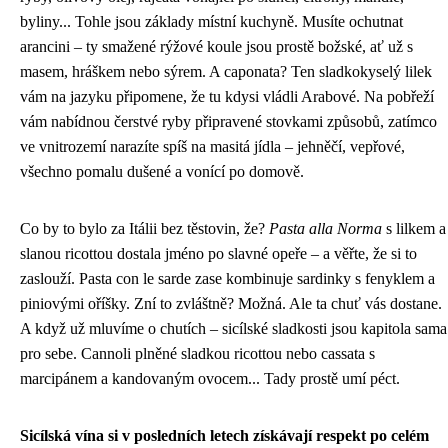
byliny... Tohle jsou základy místní kuchyně. Musíte ochutnat
arancini – ty smažené rýžové koule jsou prostě božské, ať už s
masem, hráškem nebo sýrem. A caponata? Ten sladkokyselý lilek
vám na jazyku připomene, že tu kdysi vládli Arabové. Na pobřeží
vám nabídnou čerstvé ryby připravené stovkami způsobů, zatímco
ve vnitrozemí narazíte spíš na masitá jídla – jehněčí, vepřové,
všechno pomalu dušené a vonící po domově.
Co by to bylo za Itálii bez těstovin, že?
Pasta alla Norma
s lilkem a
slanou ricottou dostala jméno po slavné opeře – a věřte, že si to
zaslouží. Pasta con le sarde zase kombinuje sardinky s fenyklem a
piniovými oříšky. Zní to zvláštně? Možná. Ale ta chuť vás dostane.
A když už mluvíme o chutích – sicílské sladkosti jsou kapitola sama
pro sebe. Cannoli plněné sladkou ricottou nebo cassata s
marcipánem a kandovaným ovocem... Tady prostě umí péct.
Sicílská vína si v posledních letech získávají respekt po celém