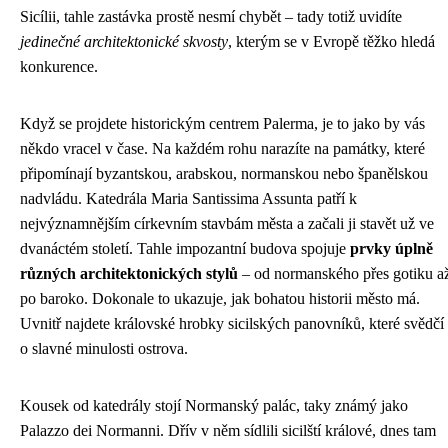
Sicílii, tahle zastávka prostě nesmí chybět – tady totiž uvidíte
jedinečné architektonické skvosty
, kterým se v Evropě těžko hledá
konkurence.
Když se projdete historickým centrem Palerma, je to jako by vás
někdo vracel v čase. Na každém rohu narazíte na památky, které
připomínají byzantskou, arabskou, normanskou nebo španělskou
nadvládu. Katedrála Maria Santissima Assunta patří k
nejvýznamnějším církevním stavbám města a začali ji stavět už ve
dvanáctém století. Tahle impozantní budova spojuje
prvky úplně
různých architektonických stylů
– od normanského přes gotiku a
po baroko. Dokonale to ukazuje, jak bohatou historii město má.
Uvnitř najdete královské hrobky sicilských panovníků, které svědčí
o slavné minulosti ostrova.
Kousek od katedrály stojí Normanský palác, taky známý jako
Palazzo dei Normanni. Dřív v něm sídlili sicilští králové, dnes tam