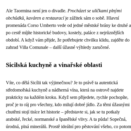
Ale Taormina není jen o divadle.
Procházet se uličkami plnými
obchůdků, kaváren a restaurací
je zážitek sám o sobě. Hlavní
promenáda Corso Umberto vede od jedné městské brány ke druhé a
po cestě míjíte historické budovy, kostely, paláce z nejrůznějších
období. A když vám přijde, že potřebujete chvilku klidu, zajděte do
zahrad Villa Comunale – další úžasné výhledy zaručené.
Sicilská kuchyně a vinařské oblasti
Víte, co dělá Sicílii tak výjimečnou? Je to právě ta autentická
středomořská kuchyně a nádherná vína, která na ostrově najdete
prakticky na každém kroku. Když sem přijedete, rychle pochopíte,
proč je to ráj pro všechny, kdo milují dobré jídlo. Za těmi úžasnými
chutěmi stojí tisíce let historie – představte si, jak se tu potkaly
arabské, řecké, normanské a španělské vlivy. A ta půda! Sopečná,
úrodná, plná minerálů. Prostě ideální pro pěstování všeho, co potom