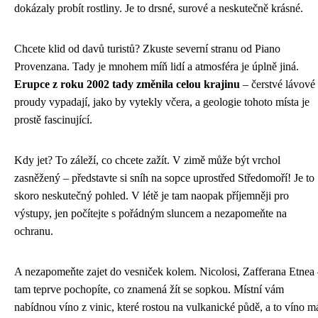
dokázaly probít rostliny. Je to drsné, surové a neskutečně krásné.
Chcete klid od davů turistů? Zkuste severní stranu od Piano
Provenzana. Tady je mnohem míň lidí a atmosféra je úplně jiná.
Erupce z roku 2002 tady změnila celou krajinu
– čerstvé lávové
proudy vypadají, jako by vytekly včera, a geologie tohoto místa je
prostě fascinující.
Kdy jet? To záleží, co chcete zažít. V zimě může být vrchol
zasněžený – představte si sníh na sopce uprostřed Středomoří! Je to
skoro neskutečný pohled. V létě je tam naopak příjemněji pro
výstupy, jen počítejte s pořádným sluncem a nezapomeňte na
ochranu.
A nezapomeňte zajet do vesniček kolem. Nicolosi, Zafferana Etnea
tam teprve pochopíte, co znamená žít se sopkou. Místní vám
nabídnou víno z vinic, které rostou na vulkanické půdě, a to víno m