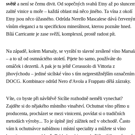
světě
a není se čemu divit. Od sopečných svahů Etny až po slunce
zalité vinice u moře – každá oblast má něco jiného. Ta vína z okolí
Etny jsou něco úžasného. Odrůda Nerello Mascalese dává červený
vínům eleganci a tu specifickou minerálnost, kterou poznáte hned.
Bílá Carricante je zase svěží, komplexní, prostě radost pít.
Na západě, kolem Marsaly, se vyrábí to slavné zesílené víno Marsal
– a to už od osmnáctého století. Pijete ho samo, používáte do
omáček i dezertů. A pak je tu ještě Cerasuolo di Vittoria z
jihovýchodu – jediné sicílské víno s tím nejprestižnějším označením
DOCG. Kombinace odrůd Nero d'Avola a Frappato dělá zázraky.
Víte, co byste při návštěvě Sicílie rozhodně neměli vynechat?
Zajděte si do nějakého místního vinařství. Ochutnat víno přímo u
producenta, procházet se mezi vinicemi, povídat si o tradičních
metodách výroby... To je úplně jiný zážitek než v obchodě. Často
vám k ochutnávce nabídnou i místní speciality a můžete si víno