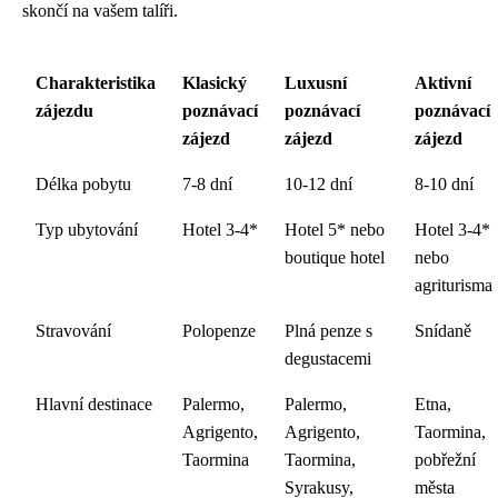
skončí na vašem talíři.
Charakteristika
Klasický
Luxusní
Aktivní
zájezdu
poznávací
poznávací
poznávací
zájezd
zájezd
zájezd
Délka pobytu
7-8 dní
10-12 dní
8-10 dní
Typ ubytování
Hotel 3-4*
Hotel 5* nebo
Hotel 3-4*
boutique hotel
nebo
agriturisma
Stravování
Polopenze
Plná penze s
Snídaně
degustacemi
Hlavní destinace
Palermo,
Palermo,
Etna,
Agrigento,
Agrigento,
Taormina,
Taormina
Taormina,
pobřežní
Syrakusy,
města