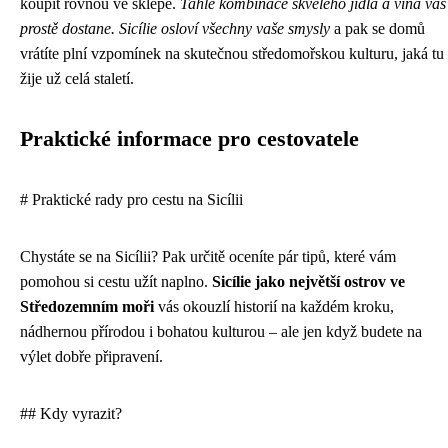
koupit rovnou ve sklepě.
Tahle kombinace skvělého jídla a vína vás
prostě dostane. Sicílie osloví všechny vaše smysly
a pak se domů
vrátíte plní vzpomínek na skutečnou středomořskou kulturu, jaká tu
žije už celá staletí.
Praktické informace pro cestovatele
# Praktické rady pro cestu na Sicílii
Chystáte se na Sicílii? Pak určitě oceníte pár tipů, které vám
pomohou si cestu užít naplno.
Sicílie jako největší ostrov ve
Středozemním moři
vás okouzlí historií na každém kroku,
nádhernou přírodou i bohatou kulturou – ale jen když budete na
výlet dobře připravení.
## Kdy vyrazit?