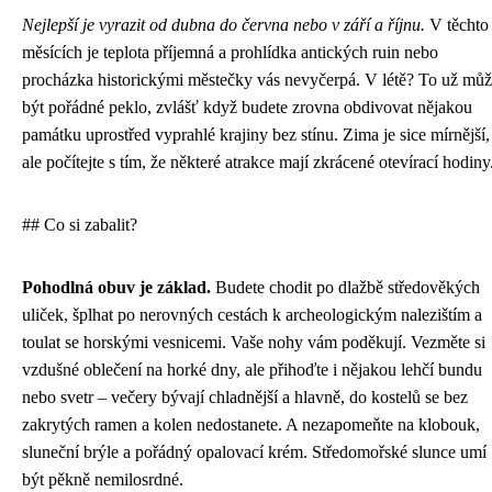
Nejlepší je vyrazit od dubna do června nebo v září a říjnu.
V těchto
měsících je teplota příjemná a prohlídka antických ruin nebo
procházka historickými městečky vás nevyčerpá. V létě? To už mů
být pořádné peklo, zvlášť když budete zrovna obdivovat nějakou
památku uprostřed vyprahlé krajiny bez stínu. Zima je sice mírnější,
ale počítejte s tím, že některé atrakce mají zkrácené otevírací hodiny
## Co si zabalit?
Pohodlná obuv je základ.
Budete chodit po dlažbě středověkých
uliček, šplhat po nerovných cestách k archeologickým nalezištím a
toulat se horskými vesnicemi. Vaše nohy vám poděkují. Vezměte si
vzdušné oblečení na horké dny, ale přihoďte i nějakou lehčí bundu
nebo svetr – večery bývají chladnější a hlavně, do kostelů se bez
zakrytých ramen a kolen nedostanete. A nezapomeňte na klobouk,
sluneční brýle a pořádný opalovací krém. Středomořské slunce umí
být pěkně nemilosrdné.