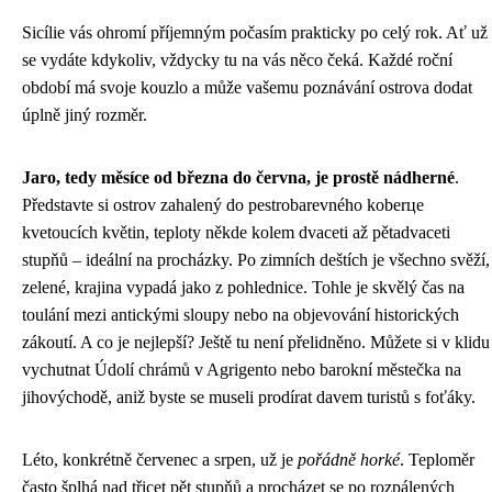
Sicílie vás ohromí příjemným počasím prakticky po celý rok. Ať už
se vydáte kdykoliv, vždycky tu na vás něco čeká. Každé roční
období má svoje kouzlo a může vašemu poznávání ostrova dodat
úplně jiný rozměr.
Jaro, tedy měsíce od března do června, je prostě nádherné
.
Představte si ostrov zahalený do pestrobarevného koberце
kvetoucích květin, teploty někde kolem dvaceti až pětadvaceti
stupňů – ideální na procházky. Po zimních deštích je všechno svěží,
zelené, krajina vypadá jako z pohlednice. Tohle je skvělý čas na
toulání mezi antickými sloupy nebo na objevování historických
zákoutí. A co je nejlepší? Ještě tu není přelidněno. Můžete si v klidu
vychutnat Údolí chrámů v Agrigento nebo barokní městečka na
jihovýchodě, aniž byste se museli prodírat davem turistů s foťáky.
Léto, konkrétně červenec a srpen, už je
pořádně horké
. Teploměr
často šplhá nad třicet pět stupňů a procházet se po rozpálených