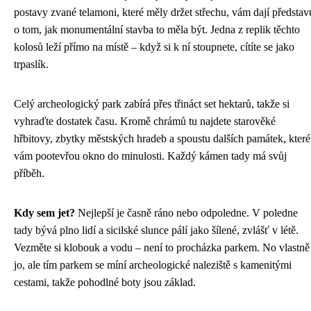
postavy zvané telamoni, které měly držet střechu, vám dají představ
o tom, jak monumentální stavba to měla být. Jedna z replik těchto
kolosů leží přímo na místě – když si k ní stoupnete, cítíte se jako
trpaslík.
Celý archeologický park zabírá přes třináct set hektarů, takže si
vyhraďte dostatek času. Kromě chrámů tu najdete starověké
hřbitovy, zbytky městských hradeb a spoustu dalších památek, které
vám pootevřou okno do minulosti. Každý kámen tady má svůj
příběh.
Kdy sem jet?
Nejlepší je časně ráno nebo odpoledne. V poledne
tady bývá plno lidí a sicilské slunce pálí jako šílené, zvlášť v létě.
Vezměte si klobouk a vodu – není to procházka parkem. No vlastně
jo, ale tím parkem se míní archeologické naleziště s kamenitými
cestami, takže pohodlné boty jsou základ.