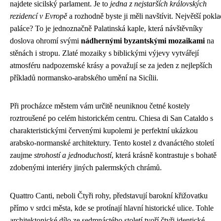
najdete sicilský parlament. Je to
jedna z nejstarších královských
rezidencí v Evropě
a rozhodně byste ji měli navštívit. Největší pokla
paláce? To je jednoznačně Palatinská kaple, která návštěvníky
doslova ohromí svými
nádhernými byzantskými mozaikami
na
stěnách i stropu. Zlaté mozaiky s biblickými výjevy vytvářejí
atmosféru nadpozemské krásy a považují se za jeden z nejlepších
příkladů normansko-arabského umění na Sicílii.
Při procházce městem vám určitě neuniknou četné kostely
roztroušené po celém historickém centru. Chiesa di San Cataldo s
charakteristickými červenými kupolemi je perfektní ukázkou
arabsko-normanské architektury. Tento kostel z dvanáctého století
zaujme
strohostí a jednoduchostí
, která krásně kontrastuje s bohatě
zdobenými interiéry jiných palermských chrámů.
Quattro Canti, neboli Čtyři rohy, představují barokní křižovatku
přímo v srdci města, kde se protínají hlavní historické ulice. Tohle
architektonické dílo ze sedmnáctého století tvoří čtyři identické