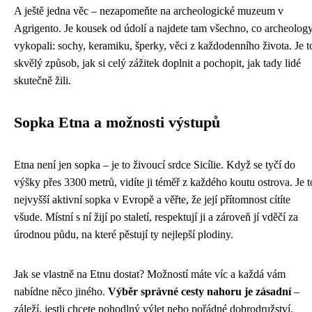
A ještě jedna věc – nezapomeňte na archeologické muzeum v
Agrigento. Je kousek od údolí a najdete tam všechno, co archeolog
vykopali: sochy, keramiku, šperky, věci z každodenního života. Je t
skvělý způsob, jak si celý zážitek doplnit a pochopit, jak tady lidé
skutečně žili.
Sopka Etna a možnosti výstupů
Etna není jen sopka – je to živoucí srdce Sicílie. Když se tyčí do
výšky přes 3300 metrů, vidíte ji téměř z každého koutu ostrova. Je t
nejvyšší aktivní sopka v Evropě a věřte, že její přítomnost cítíte
všude. Místní s ní žijí po staletí, respektují ji a zároveň jí vděčí za
úrodnou půdu, na které pěstují ty nejlepší plodiny.
Jak se vlastně na Etnu dostat? Možností máte víc a každá vám
nabídne něco jiného.
Výběr správné cesty nahoru je zásadní
–
záleží, jestli chcete pohodlný výlet nebo pořádné dobrodružství.