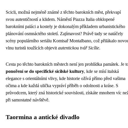
Scicli, možná nejméně známé z těchto barokních měst, překvapí
svou autentičností a klidem. Náměstí Piazza Italia obklopené
barokními paláci a kostely je dokonalým příkladem urbanistického
plánování osmnáctého století. Zajímavost? Právě tady se natáčely
scény populárního seriálu Komisař Montalbano, což přilákalo novo
vlnu turistů toužících objevit
autentickou tvář Sicílie
.
Cesta po těchto barokních městech není jen prohlídka památek. Je t
ponoření se do specifické sicilské kultury
, kde se mísí italská
elegance s orientálními vlivy, kde historie ožívá přímo před vašima
očima a kde každá ulička vypráví příběh o odolnosti a kráse. S
průvodcem, který zná historické souvislosti, získáte mnohem víc ne
při samostatné návštěvě.
Taormina a antické divadlo