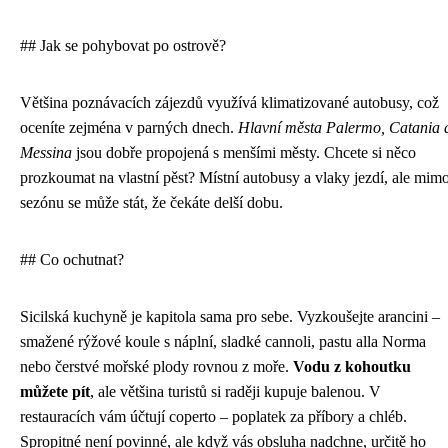
## Jak se pohybovat po ostrově?
Většina poznávacích zájezdů využívá klimatizované autobusy, což
oceníte zejména v parných dnech.
Hlavní města Palermo, Catania 
Messina
jsou dobře propojená s menšími městy. Chcete si něco
prozkoumat na vlastní pěst? Místní autobusy a vlaky jezdí, ale mim
sezónu se může stát, že čekáte delší dobu.
## Co ochutnat?
Sicilská kuchyně je kapitola sama pro sebe. Vyzkoušejte arancini –
smažené rýžové koule s náplní, sladké cannoli, pastu alla Norma
nebo čerstvé mořské plody rovnou z moře.
Vodu z kohoutku
můžete pít
, ale většina turistů si raději kupuje balenou. V
restauracích vám účtují coperto – poplatek za příbory a chléb.
Spropitné není povinné, ale když vás obsluha nadchne, určitě ho