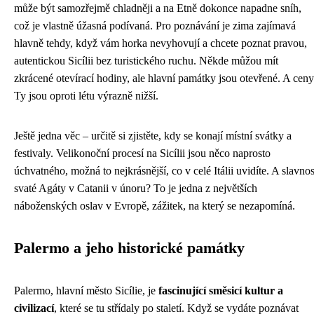
může být samozřejmě chladněji a na Etně dokonce napadne sníh,
což je vlastně úžasná podívaná. Pro poznávání je zima zajímavá
hlavně tehdy, když vám horka nevyhovují a chcete poznat pravou,
autentickou Sicílii bez turistického ruchu. Někde můžou mít
zkrácené otevírací hodiny, ale hlavní památky jsou otevřené. A cen
Ty jsou oproti létu výrazně nižší.
Ještě jedna věc – určitě si zjistěte, kdy se konají místní svátky a
festivaly. Velikonoční procesí na Sicílii jsou něco naprosto
úchvatného, možná to nejkrásnější, co v celé Itálii uvidíte. A slavnos
svaté Agáty v Catanii v únoru? To je jedna z největších
náboženských oslav v Evropě, zážitek, na který se nezapomíná.
Palermo a jeho historické památky
Palermo, hlavní město Sicílie, je
fascinující směsicí kultur a
civilizací
, které se tu střídaly po staletí. Když se vydáte poznávat