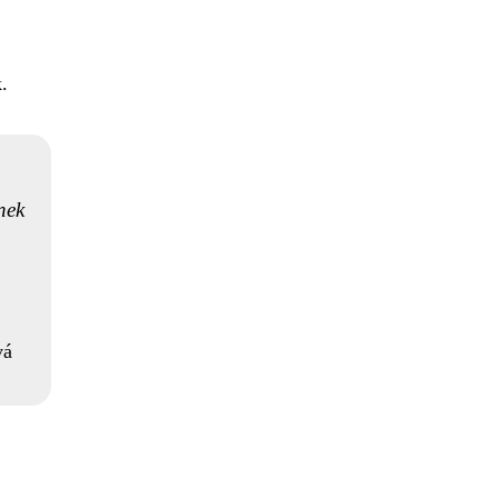
k.
nek
vá