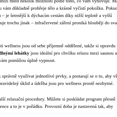
bízí hned několik možností podle toho, co vám vyhovuje. M
u vám důkladně prohřeje tělo a krásně vyčistí pokožku. Poku
 – je šetrnější k dýchacím cestám díky nižší teplotě a vyšší
uje trochu jinak – infračervené záření proniká hlouběji do sva
sti wellness jsou od sebe příjemně oddělené, takže si opravdu
dlnými lehátky
jsou ideální pro chvilku relaxu mezi saunou a
 vám pomůžou úplně vypnout.
k správně využívat jednotlivé prvky, a postarají se o to, aby 
pravidelný úklid a údržba jsou pro wellness prostě nezbytné.
lší relaxační procedury. Můžete si poskládat program přesně
ence a to je v pořádku. Provozní doba je nastavená tak, aby