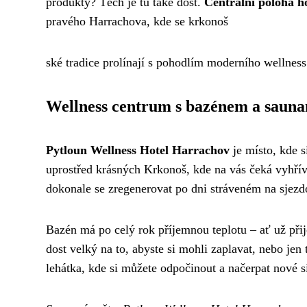
produkty? Těch je tu také dost.
Centrální poloha h
pravého Harrachova, kde se krkonoš
ské tradice prolínají s pohodlím moderního wellness
Wellness centrum s bazénem a saun
Pytloun Wellness Hotel Harrachov
je místo, kde s
uprostřed krásných Krkonoš, kde na vás čeká vyhř
dokonale se zregenerovat po dni stráveném na sjezd
Bazén má po celý rok příjemnou teplotu – ať už přije
dost velký na to, abyste si mohli zaplavat, nebo je
lehátka, kde si můžete odpočinout a načerpat nové sí