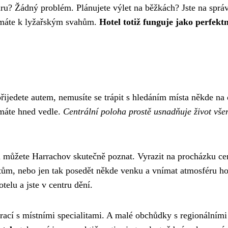
túru? Žádný problém. Plánujete výlet na běžkách? Jste na spr
o máte k lyžařským svahům.
Hotel totiž funguje jako perfektn
řijedete autem, nemusíte se trápit s hledáním místa někde na 
 máte hned vedle.
Centrální poloha prostě usnadňuje život vš
u můžete Harrachov skutečně poznat. Vyrazit na procházku ce
notům, nebo jen tak posedět někde venku a vnímat atmosféru ho
telu a jste v centru dění.
rací s místními specialitami. A malé obchůdky s regionálními