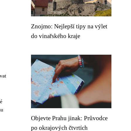
Znojmo: Nejlepší tipy na výlet
do vinařského kraje
vat
hé
mu
Objevte Prahu jinak: Průvodce
po okrajových čtvrtích