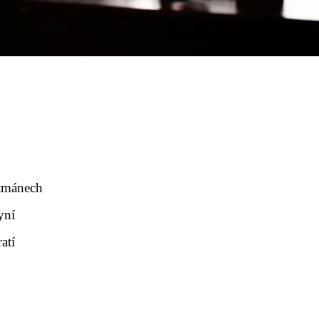
rtmánech
yní
atí