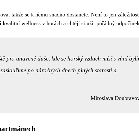
ova, takže se k němu snadno dostanete. Není to jen záležitost
ají kvalitní wellness v horách a chtějí si užít pořádný odpočine
ště pro unavené duše, kde se horský vzduch mísí s vůní byli
i zasloužíme po náročných dnech plných starostí a
Miroslava Doubravo
apartmánech