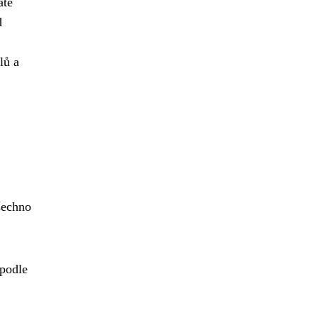
áte
d
lů a
všechno
 podle