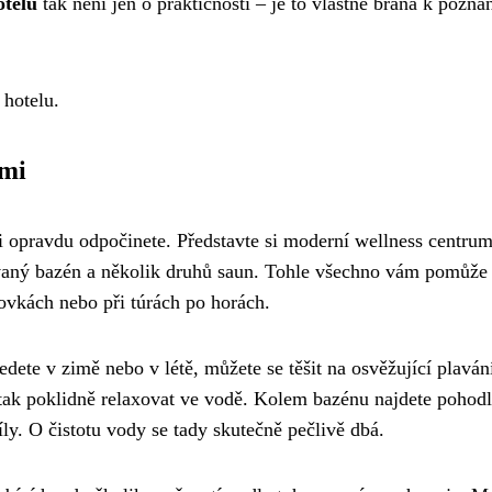
otelu
tak není jen o praktičnosti – je to vlastně brána k pozná
 hotelu.
ami
i opravdu odpočinete. Představte si moderní wellness centru
ívaný bazén a několik druhů saun. Tohle všechno vám pomůže
ovkách nebo při túrách po horách.
dete v zimě nebo v létě, můžete se těšit na osvěžující plavání
n tak poklidně relaxovat ve vodě. Kolem bazénu najdete pohod
ly. O čistotu vody se tady skutečně pečlivě dbá.