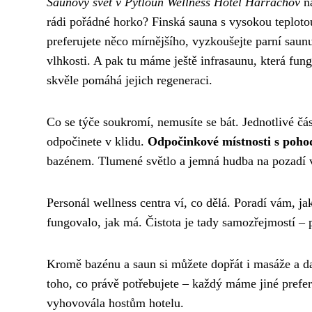
Saunový svět v Pytloun Wellness Hotel Harrachov
na
rádi pořádné horko? Finská sauna s vysokou teploto
preferujete něco mírnějšího, vyzkoušejte parní saunu
vlhkosti. A pak tu máme ještě infrasaunu, která fung
skvěle pomáhá jejich regeneraci.
Co se týče soukromí, nemusíte se bát. Jednotlivé čá
odpočinete v klidu.
Odpočinkové místnosti s poho
bazénem. Tlumené světlo a jemná hudba na pozadí
Personál wellness centra ví, co dělá. Poradí vám, ja
fungovalo, jak má. Čistota je tady samozřejmostí – 
Kromě bazénu a saun si můžete dopřát i masáže a da
toho, co právě potřebujete – každý máme jiné prefer
vyhovovála hostům hotelu.