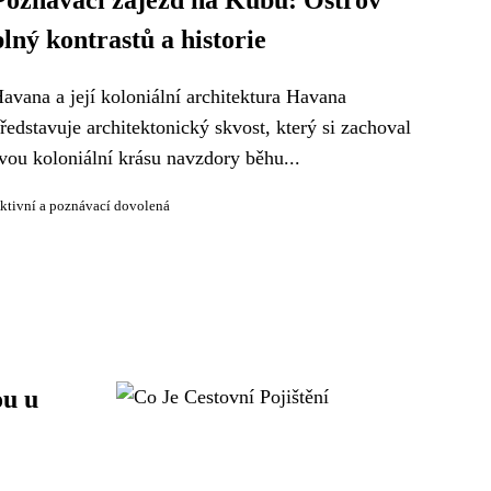
Poznávací zájezd na Kubu: Ostrov
plný kontrastů a historie
avana a její koloniální architektura Havana
ředstavuje architektonický skvost, který si zachoval
vou koloniální krásu navzdory běhu...
ktivní a poznávací dovolená
ou u