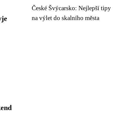
České Švýcarsko: Nejlepší tipy
na výlet do skalního města
yje
kend