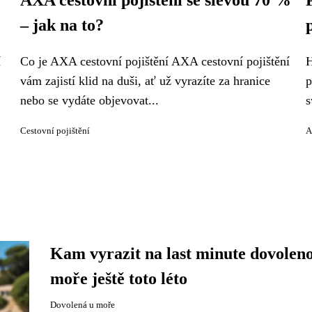
AXA cestovní pojištění se slevou 70 %
– jak na to?
í
Co je AXA cestovní pojištění AXA cestovní pojištění
H
vám zajistí klid na duši, ať už vyrazíte za hranice
p
nebo se vydáte objevovat...
s
Cestovní pojištění
A
Kam vyrazit na last minute dovolen
moře ještě toto léto
Dovolená u moře