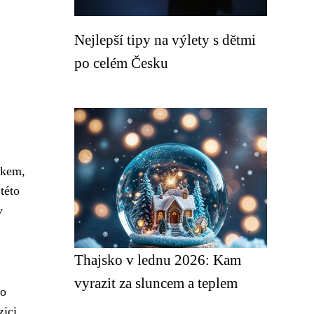
Nejlepší tipy na výlety s dětmi
po celém Česku
okem,
 této
v
Thajsko v lednu 2026: Kam
vyrazit za sluncem a teplem
bo
zici