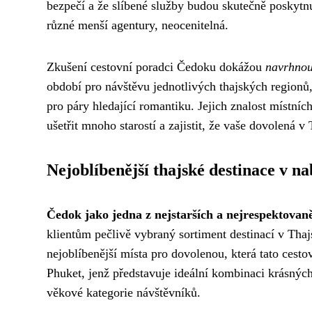
bezpečí a že slíbené služby budou skutečně poskytnut
různé menší agentury, neocenitelná.
Zkušení cestovní poradci Čedoku dokážou
navrhnou
období pro návštěvu jednotlivých thajských regionů
pro páry hledající romantiku. Jejich znalost místní
ušetřit mnoho starostí a zajistit, že vaše dovolen
Nejoblíbenější thajské destinace v n
Čedok jako jedna z nejstarších a nejrespektovaně
klientům pečlivě vybraný sortiment destinací v Thajs
nejoblíbenější místa pro dovolenou, která tato cesto
Phuket, jenž představuje ideální kombinaci krásných 
věkové kategorie návštěvníků.