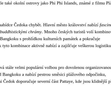
le také okolní ostrovy jako Phi Phi Islands, známé z filmu Pl
nabídce Čedoka chybět. Hlavní město království nabízí
fascin
 buddhistickými chrámy
. Mnoho českých turistů volí kombin
Bangkoku s prohlídkou kulturních památek a pokračuje
tyto kombinace aktivně nabízí a zajišťuje veškerou logistiku
tává stále velmi populární volbou pro dovolenou organizovano
d Bangkoku a nabízí pestrou směsici plážového odpočinku,
i Čedok doporučuje severní část Pattaye, kde jsou klidnější p