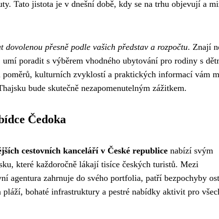
y. Tato jistota je v dnešní době, kdy se na trhu objevují a mi
t dovolenou přesně podle vašich představ a rozpočtu
. Znají n
, umí poradit s výběrem vhodného ubytování pro rodiny s dět
ch poměrů, kulturních zvyklostí a praktických informací vám 
á v Thajsku bude skutečně nezapomenutelným zážitkem.
abídce Čedoka
jších cestovních kanceláří v České republice
nabízí svým
ku, které každoročně lákají tisíce českých turistů. Mezi
vní agentura zahrnuje do svého portfolia, patří bezpochyby os
pláží, bohaté infrastruktury a pestré nabídky aktivit pro vše