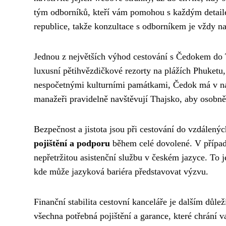
tým odborníků, kteří vám pomohou s každým detaile
republice, takže konzultace s odborníkem je vždy n
Jednou z největších výhod cestování s Čedokem do
luxusní pětihvězdičkové rezorty na plážích Phuketu
nespočetnými kulturními památkami, Čedok má v nab
manažeři pravidelně navštěvují Thajsko, aby osobně 
Bezpečnost a jistota jsou při cestování do vzdálenýc
pojištění a podporu
během celé dovolené. V případ
nepřetržitou asistenční službu v českém jazyce. To j
kde může jazyková bariéra představovat výzvu.
Finanční stabilita cestovní kanceláře je dalším důl
všechna potřebná pojištění a garance, které chrání va