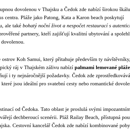
tupnou dovolenou v Thajsku a Čedok zde nabízí širokou škál
ss centra. Pláže jako Patong, Kata a Karon beach poskytují
u, ale také
bohatý noční život a nespočet restaurací s autenti
ověřené partnery, kteří zajišťují kvalitní ubytování a spolehl
u dovolenou.
 ostrov Koh Samui, který přitahuje především ty návštěvníky,
ropický ráj v Thajském zálivu nabízí
palmami lemované pláže
lňují i ty nejnáročnější požadavky. Čedok zde zprostředkováv
teré jsou ideální pro svatební cesty nebo romantické dovole
estinací od Čedoka. Tato oblast je proslulá svými impozantním
vářejí dechberoucí scenérii. Pláž Railay Beach, přístupná po
Thajska. Cestovní kancelář Čedok zde nabízí kombinované poby