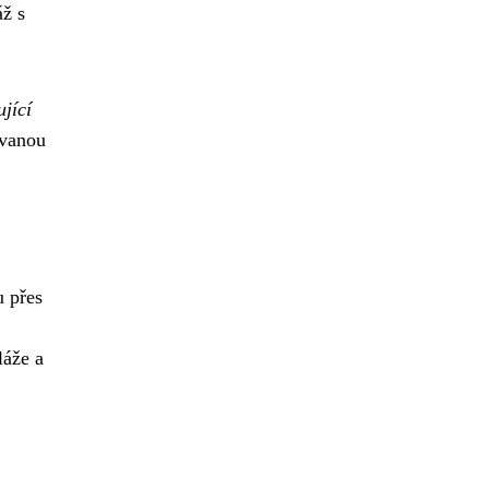
áž s
ující
ovanou
u přes
láže a