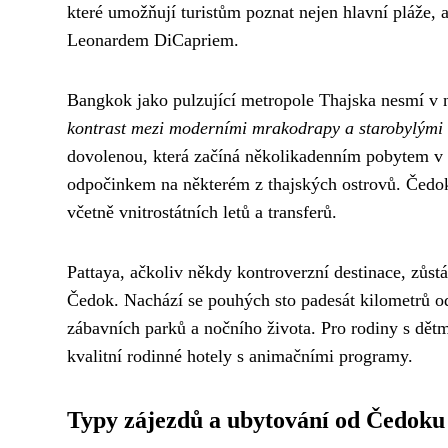
které umožňují turistům poznat nejen hlavní pláže, a
Leonardem DiCapriem.
Bangkok jako pulzující metropole Thajska nesmí v 
kontrast mezi moderními mrakodrapy a starobylými
dovolenou, která začíná několikadenním pobytem v 
odpočinkem na některém z thajských ostrovů. Čedok 
včetně vnitrostátních letů a transferů.
Pattaya, ačkoliv někdy kontroverzní destinace, zůs
Čedok. Nachází se pouhých sto padesát kilometrů o
zábavních parků a nočního života. Pro rodiny s dětm
kvalitní rodinné hotely s animačními programy.
Typy zájezdů a ubytování od Čedoku