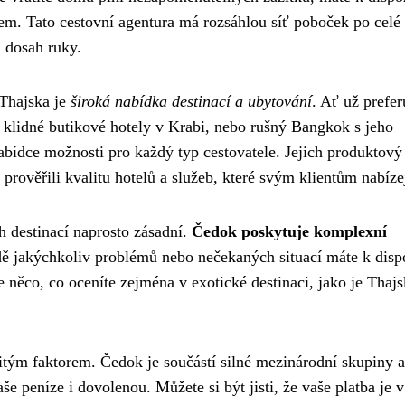
m. Tato cestovní agentura má rozsáhlou síť poboček po celé
a dosah ruky.
 Thajska je
široká nabídka destinací a ubytování
. Ať už prefer
, klidné butikové hotely v Krabi, nebo rušný Bangkok s jeho
ídce možnosti pro každý typ cestovatele. Jejich produktový
prověřili kvalitu hotelů a služeb, které svým klientům nabízej
h destinací naprosto zásadní.
Čedok poskytuje komplexní
ě jakýchkoliv problémů nebo nečekaných situací máte k disp
e něco, co oceníte zejména v exotické destinaci, jako je Thajs
ežitým faktorem. Čedok je součástí silné mezinárodní skupiny 
še peníze i dovolenou. Můžete si být jisti, že vaše platba je v