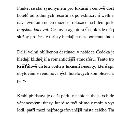
Phuket se stal synonymem pro luxusní i cenově dos
hotelů od rodinných resortů až po exkluzivní wellne
návštěvníkům nejen možnost relaxace na bílém písk
thajskou kuchyní
. Cestovní agentura Čedok zde má pr
služby pro české turisty hledající nezapomenutelno
Další velmi oblíbenou destinací v nabídce Čedoka je
hledají klidnější a romantičtější atmosféru. Tento t
křišťálově čistou vodu a luxusní resorty
, které sp
ubytování v renomovaných hotelových komplexech, k
páry.
Krabi představuje další perlu v nabídce thajských d
vápencovými útesy, které se tyčí přímo z moře a vyt
lodí, patří mezi nejfotografovanější místa celého 