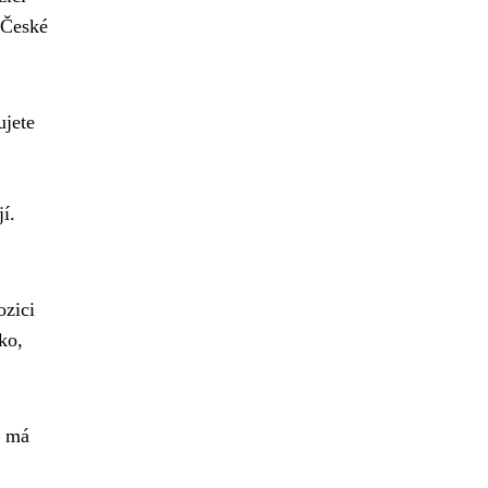
 České
ujete
í.
ozici
ko,
a má