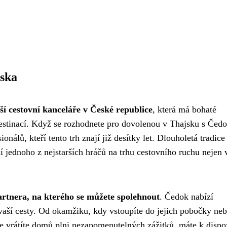
jska
í cestovní kanceláře v České republice
, která má bohaté
destinací. Když se rozhodnete pro dovolenou v Thajsku s Čed
onálů, kteří tento trh znají již desítky let. Dlouholetá tradice
í jednoho z nejstarších hráčů na trhu cestovního ruchu nejen 
artnera, na kterého se můžete spolehnout
. Čedok nabízí
vaší cesty. Od okamžiku, kdy vstoupíte do jejich pobočky ne
 se vrátíte domů plni nezapomenutelných zážitků, máte k dispo