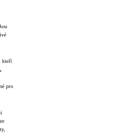
u
ckou
ivé
 kteří
,
á
né pro
i
uze
ty,