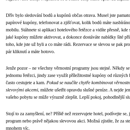
Dřív bylo sledování bodů a kupónů občas otrava. Musel jste pamatova
papírové kupóny, telefonovat a zjišťovat, kolik bodů máte nasbírá
mobilu. Stáhnete si aplikaci hotelového řetězce a vidíte přesně, kde
jaké kupóny můžete aktivovat, a dokonce dostáváte nabídky šité p
toho, kde jste už byli a co máte rádi. Rezervace se slevou se pak p
pár kliknutí a máte hotovo.
Jenže pozor – ne všechny věrnostní programy jsou stejné. Někdy se 
jednomu řetězci, jindy zase využít příležitostné kupóny od různých h
často cestujete a kam.
Pokud se naučíte chytře kombinovat věrnostn
slevovými akcemi
, můžete ušetřit opravdu slušné peníze. A nejde jen
vašeho pobytu se může výrazně zlepšit. Lepší pokoj, pohodlnější slu
Stojí to za zamyšlení, ne? Příště než rezervujete hotel, podívejte se, 
program nebo právě nějakou slevovou akci. Možná zjistíte, že za st
mnohem víc.