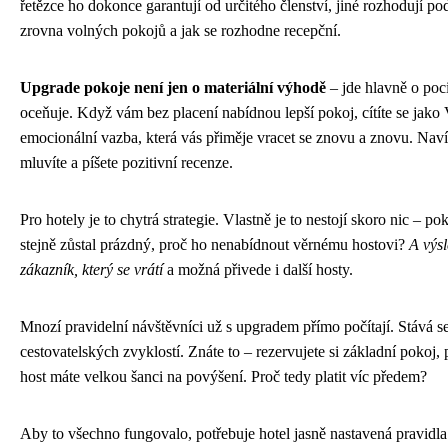
řetězce ho dokonce garantují od určitého členství, jiné rozhodují pod
zrovna volných pokojů a jak se rozhodne recepční.
Upgrade pokoje není jen o materiální výhodě
– jde hlavně o poci
oceňuje. Když vám bez placení nabídnou lepší pokoj, cítíte se jako V
emocionální vazba, která vás přiměje vracet se znovu a znovu. Naví
mluvíte a píšete pozitivní recenze.
Pro hotely je to chytrá strategie. Vlastně je to nestojí skoro nic – p
stejně zůstal prázdný, proč ho nenabídnout věrnému hostovi?
A výs
zákazník, který se vrátí
a možná přivede i další hosty.
Mnozí pravidelní návštěvníci už s upgradem přímo počítají. Stává se 
cestovatelských zvyklostí. Znáte to – rezervujete si základní pokoj, 
host máte velkou šanci na povýšení. Proč tedy platit víc předem?
Aby to všechno fungovalo, potřebuje hotel jasně nastavená pravidla