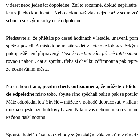
v deset nebo jedenáct dopoledne. Zní to rozumně, dokud nepřiletíte
letu z jiného kontinentu. Nebo dokud váš vlak nejede až v sedm več
sebou a se svými kufry celé odpoledne.
Představte si, že přilétáte po deseti hodinách v letadle, unavení, pom
sprše a posteli. A místo toho musíte sedět v hotelové lobby s těžkým
pokoj ještě není připravený.
Časný check-in vám přesně tuhle situaci
rovnou nahoru, dát si sprchu, třeba si chvilku zdřímnout a pak tepr
za poznáváním města.
Na druhou stranu,
pozdní check-out znamená, že můžete v klidu 
do odpoledne
místo toho, abyste ráno spěchali balit a pak se potulo
Máte odpolední let? Skvělé – můžete v pohodě dopracovat, v klidu se
možná si ještě užít hotelový bazén. Nikdo vás nehoní, nikdo vám n
každou další hodinu.
Spousta hotelů dává tyto výhody svým stálým zákazníkům v rámci 