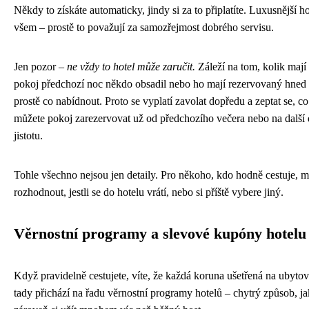
Někdy to získáte automaticky, jindy si za to připlatíte. Luxusnější ho
všem – prostě to považují za samozřejmost dobrého servisu.
Jen pozor –
ne vždy to hotel může zaručit.
Záleží na tom, kolik maj
pokoj předchozí noc někdo obsadil nebo ho mají rezervovaný hned 
prostě co nabídnout. Proto se vyplatí zavolat dopředu a zeptat se, c
můžete pokoj zarezervovat už od předchozího večera nebo na další
jistotu.
Tohle všechno nejsou jen detaily. Pro někoho, kdo hodně cestuje, mů
rozhodnout, jestli se do hotelu vrátí, nebo si příště vybere jiný.
Věrnostní programy a slevové kupóny hotelu
Když pravidelně cestujete, víte, že každá koruna ušetřená na ubytov
tady přichází na řadu věrnostní programy hotelů – chytrý způsob, jak 