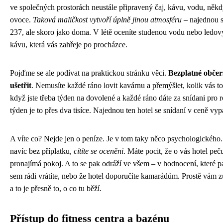
ve společných prostorách neustále připravený čaj, kávu, vodu, něk
ovoce.
Taková maličkost vytvoří úplně jinou atmosféru
– najednou se
237, ale skoro jako doma. V létě oceníte studenou vodu nebo ledov
kávu, která vás zahřeje po procházce.
Pojďme se ale podívat na praktickou stránku věci.
Bezplatné obče
ušetřit
. Nemusíte každé ráno lovit kavárnu a přemýšlet, kolik vás to 
když jste třeba týden na dovolené a každé ráno dáte za snídani pro ro
týden je to přes dva tisíce. Najednou ten hotel se snídaní v ceně vyp
A víte co? Nejde jen o peníze. Je v tom taky něco psychologického
navíc bez příplatku,
cítíte se oceněni
. Máte pocit, že o vás hotel peč
pronajímá pokoj. A to se pak odráží ve všem – v hodnocení, které pa
sem rádi vrátíte, nebo že hotel doporučíte kamarádům. Prostě vám 
a to je přesně to, o co tu běží.
Přístup do fitness centra a bazénu