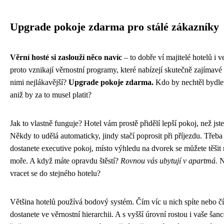
Upgrade pokoje zdarma pro stálé zákazníky
Věrní hosté si zaslouží něco navíc
– to dobře ví majitelé hotelů i 
proto vznikají věrnostní programy, které nabízejí skutečně zajímavé 
nimi nejlákavější?
Upgrade pokoje zdarma.
Kdo by nechtěl bydlet
aniž by za to musel platit?
Jak to vlastně funguje? Hotel vám prostě přidělí lepší pokoj, než jst
Někdy to udělá automaticky, jindy stačí poprosit při příjezdu. Třeb
dostanete executive pokoj, místo výhledu na dvorek se můžete těši
moře. A když máte opravdu štěstí?
Rovnou vás ubytují v apartmá.
N
vracet se do stejného hotelu?
Většina hotelů používá bodový systém. Čím víc u nich spíte nebo čím
dostanete ve věrnostní hierarchii. A s vyšší úrovní rostou i vaše ša