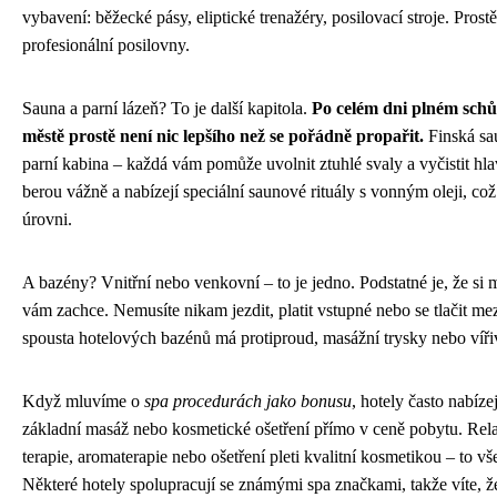
vybavení: běžecké pásy, eliptické trenažéry, posilovací stroje. Prost
profesionální posilovny.
Sauna a parní lázeň? To je další kapitola.
Po celém dni plném schů
městě prostě není nic lepšího než se pořádně propařit.
Finská sa
parní kabina – každá vám pomůže uvolnit ztuhlé svaly a vyčistit hla
berou vážně a nabízejí speciální saunové rituály s vonným oleji, což 
úrovni.
A bazény? Vnitřní nebo venkovní – to je jedno. Podstatné je, že si 
vám zachce. Nemusíte nikam jezdit, platit vstupné nebo se tlačit mez
spousta hotelových bazénů má protiproud, masážní trysky nebo víři
Když mluvíme o
spa procedurách jako bonusu
, hotely často nabíze
základní masáž nebo kosmetické ošetření přímo v ceně pobytu. Rela
terapie, aromaterapie nebo ošetření pleti kvalitní kosmetikou – to v
Některé hotely spolupracují se známými spa značkami, takže víte, ž