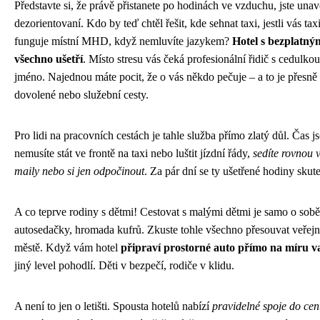
Představte si, že právě přistanete po hodinách ve vzduchu, jste una
dezorientovaní. Kdo by teď chtěl řešit, kde sehnat taxi, jestli vás ta
funguje místní MHD, když nemluvíte jazykem?
Hotel s bezplatný
všechno ušetří
. Místo stresu vás čeká profesionální řidič s cedulkou
jméno. Najednou máte pocit, že o vás někdo pečuje – a to je přesně
dovolené nebo služební cesty.
Pro lidi na pracovních cestách je tahle služba přímo zlatý důl. Čas 
nemusíte stát ve frontě na taxi nebo luštit jízdní řády,
sedíte rovnou 
maily nebo si jen odpočinout
. Za pár dní se ty ušetřené hodiny skut
A co teprve rodiny s dětmi! Cestovat s malými dětmi je samo o sob
autosedačky, hromada kufrů. Zkuste tohle všechno přesouvat veřej
městě. Když vám hotel
připraví prostorné auto přímo na míru va
jiný level pohodlí. Děti v bezpečí, rodiče v klidu.
A není to jen o letišti. Spousta hotelů nabízí
pravidelné spoje do ce