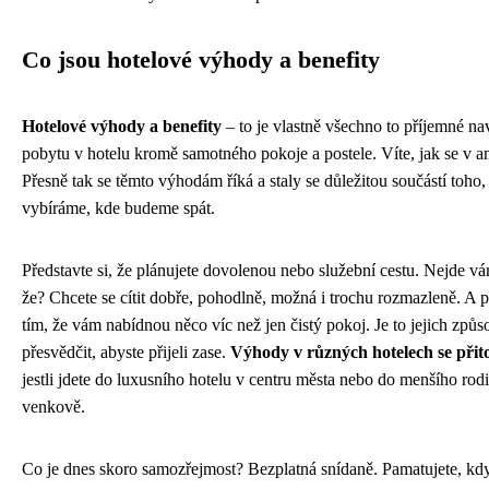
Co jsou hotelové výhody a benefity
Hotelové výhody a benefity
– to je vlastně všechno to příjemné nav
pobytu v hotelu kromě samotného pokoje a postele. Víte, jak se v an
Přesně tak se těmto výhodám říká a staly se důležitou součástí toho,
vybíráme, kde budeme spát.
Představte si, že plánujete dovolenou nebo služební cestu. Nejde vám
že? Chcete se cítit dobře, pohodlně, možná i trochu rozmazleně. A pr
tím, že vám nabídnou něco víc než jen čistý pokoj. Je to jejich způso
přesvědčit, abyste přijeli zase.
Výhody v různých hotelech se přit
jestli jdete do luxusního hotelu v centru města nebo do menšího ro
venkově.
Co je dnes skoro samozřejmost? Bezplatná snídaně. Pamatujete, když