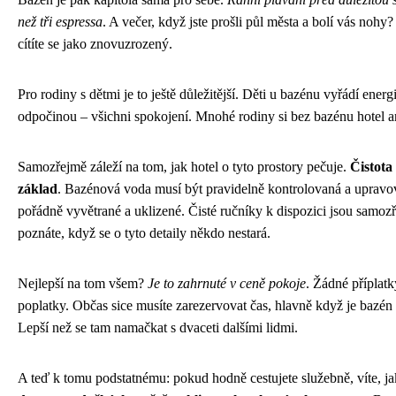
než tři espressa
. A večer, když jste prošli půl města a bolí vás nohy
cítíte se jako znovuzrozený.
Pro rodiny s dětmi je to ještě důležitější. Děti u bazénu vyřádí energi
odpočinou – všichni spokojení. Mnohé rodiny si bez bazénu hotel a
Samozřejmě záleží na tom, jak hotel o tyto prostory pečuje.
Čistota
základ
. Bazénová voda musí být pravidelně kontrolovaná a upravov
pořádně vyvětrané a uklizené. Čisté ručníky k dispozici jsou samozř
poznáte, když se o tyto detaily někdo nestará.
Nejlepší na tom všem?
Je to zahrnuté v ceně pokoje
. Žádné příplat
poplatky. Občas sice musíte zarezervovat čas, hlavně když je bazén 
Lepší než se tam namačkat s dvaceti dalšími lidmi.
A teď k tomu podstatnému: pokud hodně cestujete služebně, víte, ja