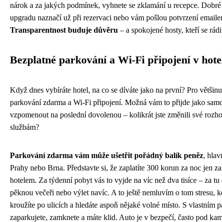
nárok a za jakých podmínek, vyhnete se zklamání u recepce. Dobr
upgradu naznačí už při rezervaci nebo vám pošlou potvrzení emaile
Transparentnost buduje důvěru
– a spokojené hosty, kteří se rádi
Bezplatné parkování a Wi-Fi připojení v hote
Když dnes vybíráte hotel, na co se díváte jako na první? Pro většinu
parkování zdarma a Wi-Fi připojení. Možná vám to přijde jako samoz
vzpomenout na poslední dovolenou – kolikrát jste změnili své rozho
službám?
Parkování zdarma vám může ušetřit pořádný balík peněz
, hlav
Prahy nebo Brna. Představte si, že zaplatíte 300 korun za noc jen za
hotelem. Za týdenní pobyt vás to vyjde na víc než dva tisíce – za tu
pěknou večeři nebo výlet navíc. A to ještě nemluvím o tom stresu, 
kroužíte po ulicích a hledáte aspoň nějaké volné místo. S vlastním 
zaparkujete, zamknete a máte klid. Auto je v bezpečí, často pod ka