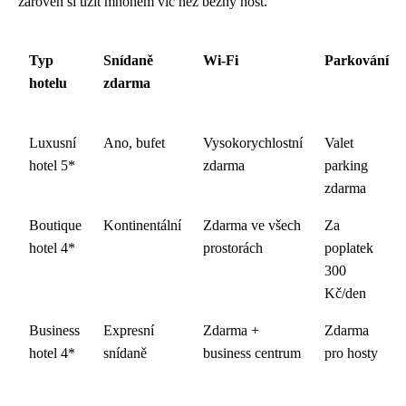
zároveň si užít mnohem víc než běžný host.
Typ
Snídaně
Wi-Fi
Parkování
hotelu
zdarma
Luxusní
Ano, bufet
Vysokorychlostní
Valet
hotel 5*
zdarma
parking
zdarma
Boutique
Kontinentální
Zdarma ve všech
Za
hotel 4*
prostorách
poplatek
300
Kč/den
Business
Expresní
Zdarma +
Zdarma
hotel 4*
snídaně
business centrum
pro hosty