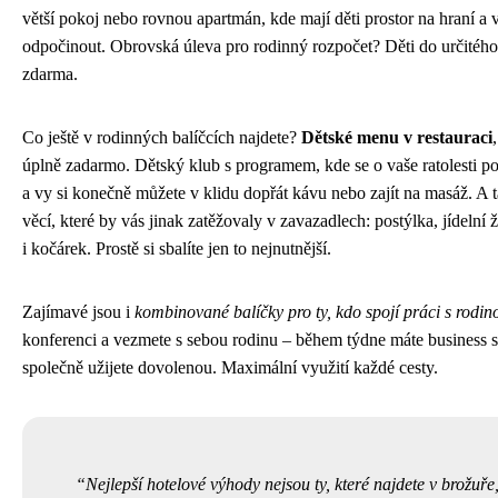
větší pokoj nebo rovnou apartmán, kde mají děti prostor na hraní a 
odpočinout. Obrovská úleva pro rodinný rozpočet? Děti do určitého 
zdarma.
Co ještě v rodinných balíčcích najdete?
Dětské menu v restauraci
úplně zadarmo. Dětský klub s programem, kde se o vaše ratolesti p
a vy si konečně můžete v klidu dopřát kávu nebo zajít na masáž. A 
věcí, které by vás jinak zatěžovaly v zavazadlech: postýlka, jídelní ži
i kočárek. Prostě si sbalíte jen to nejnutnější.
Zajímavé jsou i
kombinované balíčky pro ty, kdo spojí práci s rodin
konferenci a vezmete s sebou rodinu – během týdne máte business s
společně užijete dovolenou. Maximální využití každé cesty.
Nejlepší hotelové výhody nejsou ty, které najdete v brožuře, 