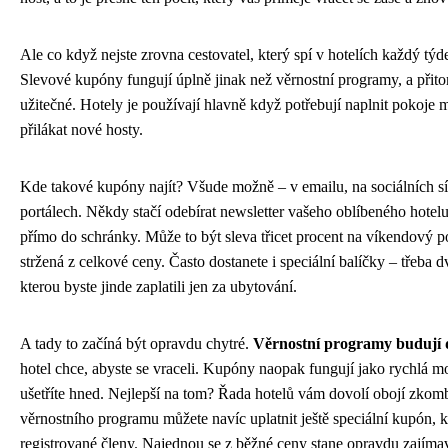
Ale co když nejste zrovna cestovatel, který spí v hotelích každý týde
Slevové kupóny fungují úplně jinak než věrnostní programy, a přit
užitečné. Hotely je používají hlavně když potřebují naplnit pokoje
přilákat nové hosty.
Kde takové kupóny najít? Všude možně – v emailu, na sociálních sí
portálech. Někdy stačí odebírat newsletter vašeho oblíbeného hotelu
přímo do schránky. Může to být sleva třicet procent na víkendový 
stržená z celkové ceny. Často dostanete i speciální balíčky – třeba d
kterou byste jinde zaplatili jen za ubytování.
A tady to začíná být opravdu chytré.
Věrnostní programy budují 
hotel chce, abyste se vraceli. Kupóny naopak fungují jako rychlá mo
ušetříte hned. Nejlepší na tom? Řada hotelů vám dovolí obojí zkom
věrnostního programu můžete navíc uplatnit ještě speciální kupón, k
registrované členy. Najednou se z běžné ceny stane opravdu zajíma