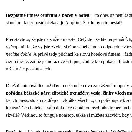
Bezplatné fitness centrum a bazén v hotelu
– to dnes už není žádn
standard, který hosté očekávají. A upřímně, kdo by o to nestál?
Představte si, že jste na služební cestě. Celý den sedíte na jednáních
vyčerpaní. Jenže vy jste zvyklí si ráno zaběhat nebo odpoledne zacv
necítíte dobře
. A právě tady přichází ke slovu hotelové fitness – žá
cizím městě, žádné jednorázové vstupné, žádné komplikace. Prostě 
níž a máte po starostech.
Dnešní hotelová fitka už dávno nejsou jen dva zaprášené rotopedy 
pořádné běžecké pásy, eliptické trenažéry, vesla, činky všech 
bench press, stojan na dřepy – zkrátka všechno, co potřebujete k so
luxusnějších hotelech vám dokonce nabídnou osobního trenéra nebo 
skvělé? Většinou to funguje nonstop, takže si můžete zacvičit, kdy
Bazén je pak kapitola sama pro sebe.
Ranní plavání před důležitou 