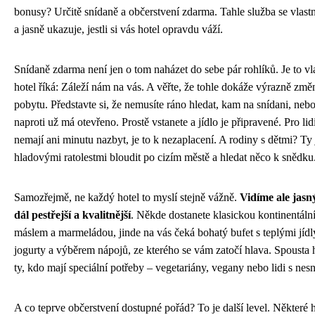
bonusy? Určitě snídaně a občerstvení zdarma. Tahle služba se vlast
a jasně ukazuje, jestli si vás hotel opravdu váží.
Snídaně zdarma není jen o tom naházet do sebe pár rohlíků. Je to 
hotel říká: Záleží nám na vás. A věřte, že tohle dokáže výrazně změ
pobytu. Představte si, že nemusíte ráno hledat, kam na snídani, nebo ř
naproti už má otevřeno. Prostě vstanete a jídlo je připravené. Pro lidi
nemají ani minutu nazbyt, je to k nezaplacení. A rodiny s dětmi? Ty 
hladovými ratolestmi bloudit po cizím městě a hledat něco k snědku
Samozřejmě, ne každý hotel to myslí stejně vážně.
Vidíme ale jasn
dál pestřejší a kvalitnější
. Někde dostanete klasickou kontinentální 
máslem a marmeládou, jinde na vás čeká bohatý bufet s teplými jíd
jogurty a výběrem nápojů, ze kterého se vám zatočí hlava. Spousta 
ty, kdo mají speciální potřeby – vegetariány, vegany nebo lidi s nesn
A co teprve občerstvení dostupné pořád? To je další level. Některé 