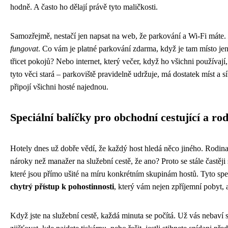
hodně. A často ho dělají právě tyto maličkosti.
Samozřejmě, nestačí jen napsat na web, že parkování a Wi-Fi máte.
fungovat
. Co vám je platné parkování zdarma, když je tam místo jen
třicet pokojů? Nebo internet, který večer, když ho všichni používají
tyto věci stará – parkoviště pravidelně udržuje, má dostatek míst a sí
připojí všichni hosté najednou.
Speciální balíčky pro obchodní cestující a ro
Hotely dnes už dobře vědí, že každý host hledá něco jiného. Rodina
nároky než manažer na služební cestě, že ano? Proto se stále častěj
které jsou přímo ušité na míru konkrétním skupinám hostů. Tyto spec
chytrý přístup k pohostinnosti
, který vám nejen zpříjemní pobyt, al
Když jste na služební cestě, každá minuta se počítá. Už vás nebaví s