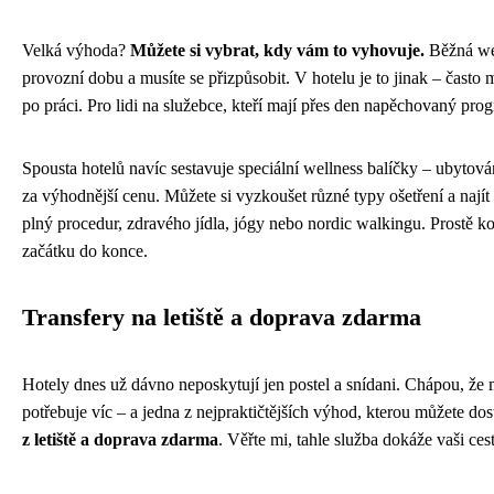
Velká výhoda?
Můžete si vybrat, kdy vám to vyhovuje.
Běžná wel
provozní dobu a musíte se přizpůsobit. V hotelu je to jinak – často
po práci. Pro lidi na služebce, kteří mají přes den napěchovaný prog
Spousta hotelů navíc sestavuje speciální wellness balíčky – ubytov
za výhodnější cenu. Můžete si vyzkoušet různé typy ošetření a najít
plný procedur, zdravého jídla, jógy nebo nordic walkingu. Prostě 
začátku do konce.
Transfery na letiště a doprava zdarma
Hotely dnes už dávno neposkytují jen postel a snídani. Chápou, že 
potřebuje víc – a jedna z nejpraktičtějších výhod, kterou můžete dost
z letiště a doprava zdarma
. Věřte mi, tahle služba dokáže vaši ces