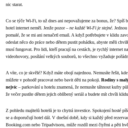
nic starat.
Co se týče Wi-Fi, to už dnes ani nepovažujeme za bonus, že? Spíš b
hotel internet neměl. Jenže pozor –
ne každé Wi-Fi je stejné
. Jednou 
pomalé, že se mi ani nenačetl email. A když potřebujete v klidu zav
odeslat něco do práce nebo dětem pustit pohádku, abyste měli chvilk
musí fungovat. Pro lidi, kteří pracují na cestách, je rychlý internet n
videohovory, posílání velkých souborů, to všechno vyžaduje pořádn
A víte, co je skvělé? Když máte obojí najednou. Nemusíte řešit, kde
můžete v pohodě pracovat nebo bavit děti na pokoji.
Rodiny s malý
nejvíc
– parkování u hotelu znamená, že nemusíte táhnout kufry půl 
že večer pustíte dětem jejich oblíbený seriál a budete mít chvíli klidu
Z pohledu majitelů hotelů je to chytrá investice. Spokojení hosté pí
se a doporučují hotel dál. V dnešní době, kdy si každý před rezerva
Booking.com nebo Tripadvisoru, může rozdíl mezi čtyřmi a pěti h