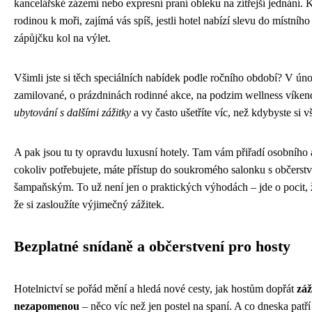
kancelářské zázemí nebo expresní praní obleku na zítřejší jednání. 
rodinou k moři, zajímá vás spíš, jestli hotel nabízí slevu do místní
zápůjčku kol na výlet.
Všimli jste si těch speciálních nabídek podle ročního období? V ún
zamilované, o prázdninách rodinné akce, na podzim wellness víken
ubytování s dalšími zážitky
a vy často ušetříte víc, než kdybyste si vš
A pak jsou tu ty opravdu luxusní hotely. Tam vám přiřadí osobního as
cokoliv potřebujete, máte přístup do soukromého salonku s občerstv
šampaňským. To už není jen o praktických výhodách – jde o pocit, 
že si zasloužíte výjimečný zážitek.
Bezplatné snídaně a občerstvení pro hosty
Hotelnictví se pořád mění a hledá nové cesty, jak hostům dopřát
záž
nezapomenou
– něco víc než jen postel na spaní. A co dneska patří