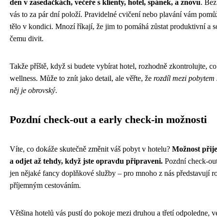
den v zasedačkách, večeře s klienty, hotel, spánek, a znovu
. Bez
vás to za pár dní položí. Pravidelné cvičení nebo plavání vám pomůž
tělo v kondici. Mnozí říkají, že jim to pomáhá zůstat produktivní a s
čemu divit.
Takže příště, když si budete vybírat hotel, rozhodně zkontrolujte, co 
wellness. Může to znít jako detail, ale věřte, že
rozdíl mezi pobytem
něj je obrovský
.
Pozdní check-out a early check-in možnosti
Víte, co dokáže skutečně změnit váš pobyt v hotelu?
Možnost přije
a odjet až tehdy, když jste opravdu připraveni.
Pozdní check-out
jen nějaké fancy doplňkové služby – pro mnoho z nás představují ro
příjemným cestováním.
Většina hotelů vás pustí do pokoje mezi druhou a třetí odpoledne, v