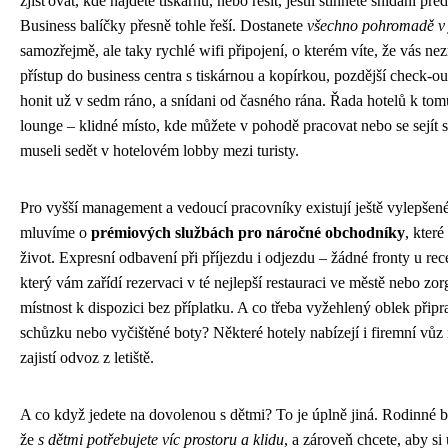
zjišťovat, kde najdete tiskárnu, nebo řešit, jestli stihnete snídani př
Business balíčky přesně tohle řeší. Dostanete
všechno pohromadě v 
samozřejmě, ale taky rychlé wifi připojení, o kterém víte, že vás n
přístup do business centra s tiskárnou a kopírkou, pozdější check-ou
honit už v sedm ráno, a snídani od časného rána. Řada hotelů k tomu
lounge – klidné místo, kde můžete v pohodě pracovat nebo se sejít s
museli sedět v hotelovém lobby mezi turisty.
Pro vyšší management a vedoucí pracovníky existují ještě vylepšené
mluvíme o
prémiových službách pro náročné obchodníky
, kter
život. Expresní odbavení při příjezdu i odjezdu – žádné fronty u re
který vám zařídí rezervaci v té nejlepší restauraci ve městě nebo zo
místnost k dispozici bez příplatku. A co třeba vyžehlený oblek přip
schůzku nebo vyčištěné boty? Některé hotely nabízejí i firemní vůz
zajistí odvoz z letiště.
A co když jedete na dovolenou s dětmi? To je úplně jiná. Rodinné b
že
s dětmi potřebujete víc prostoru a klidu
, a zároveň chcete, aby si 