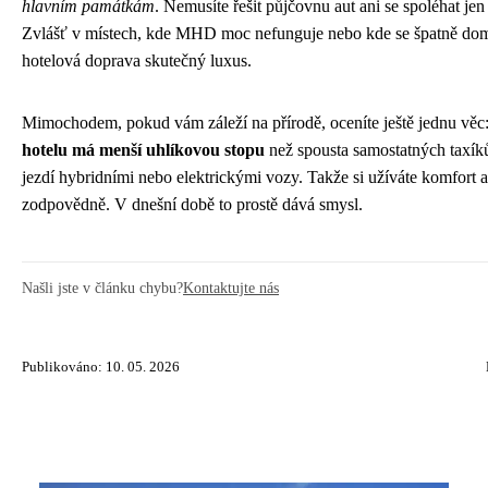
hlavním památkám
. Nemusíte řešit půjčovnu aut ani se spoléhat je
Zvlášť v místech, kde MHD moc nefunguje nebo kde se špatně doml
hotelová doprava skutečný luxus.
Mimochodem, pokud vám záleží na přírodě, oceníte ještě jednu věc
hotelu má menší uhlíkovou stopu
než spousta samostatných taxík
jezdí hybridními nebo elektrickými vozy. Takže si užíváte komfort 
zodpovědně. V dnešní době to prostě dává smysl.
Našli jste v článku chybu?
Kontaktujte nás
Publikováno: 10. 05. 2026