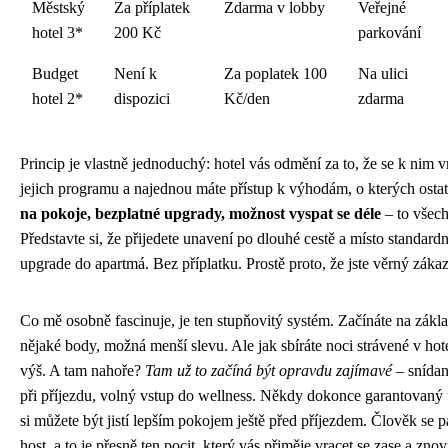
Městský
Za příplatek
Zdarma v lobby
Veřejné
hotel 3*
200 Kč
parkování
Budget
Není k
Za poplatek 100
Na ulici
hotel 2*
dispozici
Kč/den
zdarma
Princip je vlastně jednoduchý: hotel vás odmění za to, že se k nim vr
jejich programu a najednou máte přístup k výhodám, o kterých ostatn
na pokoje, bezplatné upgrady, možnost vyspat se déle
– to všec
Představte si, že přijedete unavení po dlouhé cestě a místo standar
upgrade do apartmá. Bez příplatku. Prostě proto, že jste věrný zákaz
Co mě osobně fascinuje, je ten stupňovitý systém. Začínáte na zákla
nějaké body, možná menší slevu. Ale jak sbíráte noci strávené v hote
výš. A tam nahoře?
Tam už to začíná být opravdu zajímavé
– snídan
při příjezdu, volný vstup do wellness. Někdy dokonce garantovaný
si můžete být jistí lepším pokojem ještě před příjezdem. Člověk se p
host, a to je přesně ten pocit, který vás přiměje vracet se zase a znov