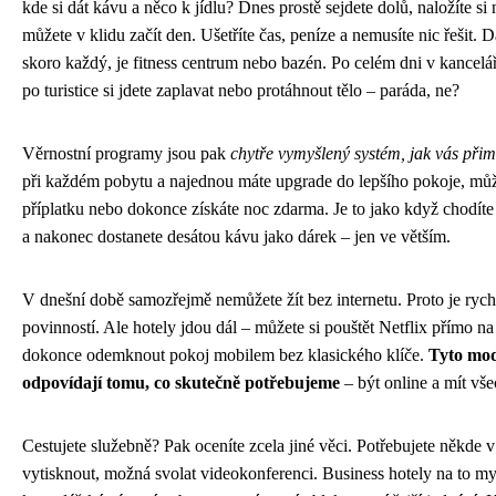
kde si dát kávu a něco k jídlu? Dnes prostě sejdete dolů, naložíte si n
můžete v klidu začít den. Ušetříte čas, peníze a nemusíte nic řešit. D
skoro každý, je fitness centrum nebo bazén. Po celém dni v kancelá
po turistice si jdete zaplavat nebo protáhnout tělo – paráda, ne?
Věrnostní programy jsou pak
chytře vymyšlený systém, jak vás přim
při každém pobytu a najednou máte upgrade do lepšího pokoje, může
příplatku nebo dokonce získáte noc zdarma. Je to jako když chodíte
a nakonec dostanete desátou kávu jako dárek – jen ve větším.
V dnešní době samozřejmě nemůžete žít bez internetu. Proto je ryc
povinností. Ale hotely jdou dál – můžete si pouštět Netflix přímo na
dokonce odemknout pokoj mobilem bez klasického klíče.
Tyto mod
odpovídají tomu, co skutečně potřebujeme
– být online a mít vš
Cestujete služebně? Pak oceníte zcela jiné věci. Potřebujete někde v
vytisknout, možná svolat videokonferenci. Business hotely na to m